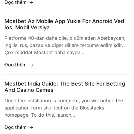
Đọc thêm
Mostbet Az Mobile App Yukle For Android Vəd
Ios, Mobil Versiya
Platforma 40-dan daha dilə, o cümlədən Azərbaycan,
ingilis, rus, qazax və digər dillərə tərcümə edilmişdir.
Çox müddət Mostbet daha sayda…
Đọc thêm
Mostbet India Guide: The Best Site For Betting
And Casino Games
Once the installation is complete, you will notice the
application form shortcut on the Bluestacks
homepage. To do this, launch…
Đọc thêm