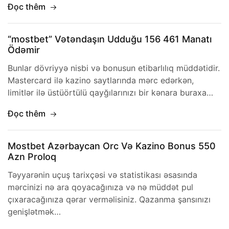
Đọc thêm
“mostbet” Vətəndaşın Udduğu 156 461 Manatı
Ödəmir
Bunlar dövriyyə nisbi və bonusun etibarlılıq müddətidir.
Mastercard ilə kazino saytlarında mərc edərkən,
limitlər ilə üstüörtülü qayğılarınızı bir kənara buraxa…
Đọc thêm
Mostbet Azərbaycan Orc Və Kazino Bonus 550
Azn Proloq
Təyyarənin uçuş tarixçəsi və statistikası əsasında
mərcinizi nə ara qoyacağınıza və nə müddət pul
çıxaracağınıza qərar verməlisiniz. Qazanma şansınızı
genişlətmək…