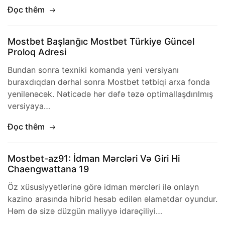
Đọc thêm
Mostbet Başlanğıc Mostbet Türkiye Güncel
Proloq Adresi
Bundan sonra texniki komanda yeni versiyanı
buraxdıqdan dərhal sonra Mostbet tətbiqi arxa fonda
yenilənəcək. Nəticədə hər dəfə təzə optimallaşdırılmış
versiyaya…
Đọc thêm
Mostbet-az91: İdman Mərcləri Və Giri Hi
Chaengwattana 19
Öz xüsusiyyətlərinə görə idman mərcləri ilə onlayn
kazino arasında hibrid hesab edilən əlamətdar oyundur.
Həm də sizə düzgün maliyyə idarəçiliyi…