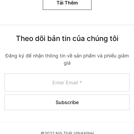
Tải Thêm
Theo dõi bản tin của chúng tôi
Đăng ký để nhận thông tin về sản phẩm và phiếu giảm
giá
©2022 Nội Thất VINAXINH