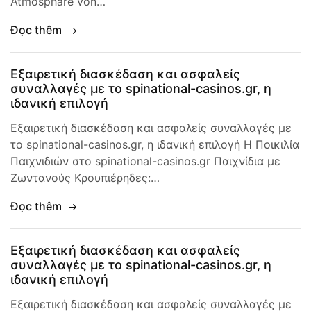
Atmosphäre von…
Đọc thêm
Εξαιρετική διασκέδαση και ασφαλείς
συναλλαγές με το spinational-casinos.gr, η
ιδανική επιλογή
Εξαιρετική διασκέδαση και ασφαλείς συναλλαγές με
το spinational-casinos.gr, η ιδανική επιλογή Η Ποικιλία
Παιχνιδιών στο spinational-casinos.gr Παιχνίδια με
Ζωντανούς Κρουπιέρηδες:…
Đọc thêm
Εξαιρετική διασκέδαση και ασφαλείς
συναλλαγές με το spinational-casinos.gr, η
ιδανική επιλογή
Εξαιρετική διασκέδαση και ασφαλείς συναλλαγές με