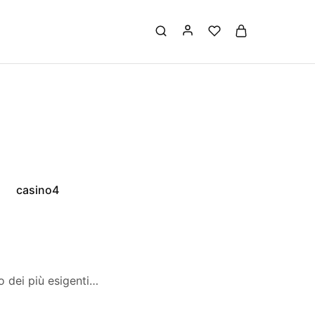
casino4
o dei più esigenti…