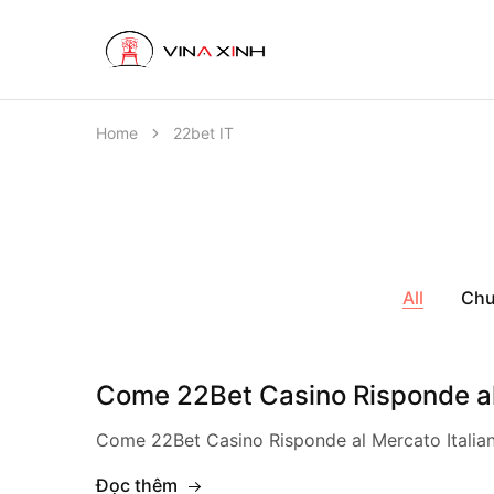
VINAXINH
Nội
Thất
VINAXINH
Home
22bet IT
All
Chư
Come 22Bet Casino Risponde al 
Come 22Bet Casino Risponde al Mercato Italiano 
Đọc thêm