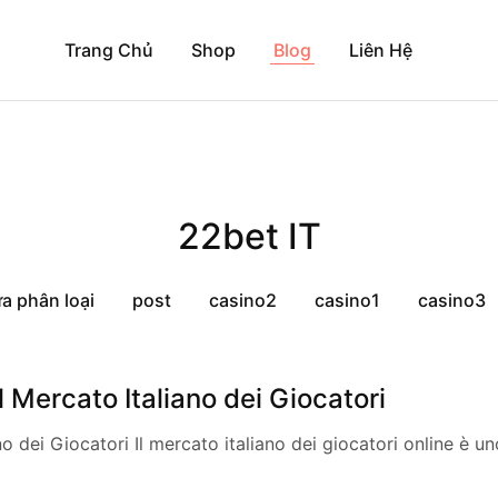
Trang Chủ
Shop
Blog
Liên Hệ
22bet IT
a phân loại
post
casino2
casino1
casino3
Mercato Italiano dei Giocatori
dei Giocatori Il mercato italiano dei giocatori online è un