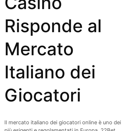
Casino
Risponde al
Mercato
Italiano dei
Giocatori
Il mercato italiano dei giocatori online è uno dei
più esigenti e regolamentati in Europa. 22Bet