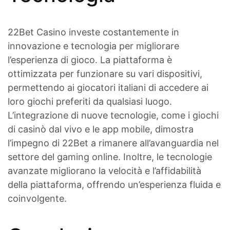
22Bet Casino investe costantemente in
innovazione e tecnologia per migliorare
l’esperienza di gioco. La piattaforma è
ottimizzata per funzionare su vari dispositivi,
permettendo ai giocatori italiani di accedere ai
loro giochi preferiti da qualsiasi luogo.
L’integrazione di nuove tecnologie, come i giochi
di casinò dal vivo e le app mobile, dimostra
l’impegno di 22Bet a rimanere all’avanguardia nel
settore del gaming online. Inoltre, le tecnologie
avanzate migliorano la velocità e l’affidabilità
della piattaforma, offrendo un’esperienza fluida e
coinvolgente.