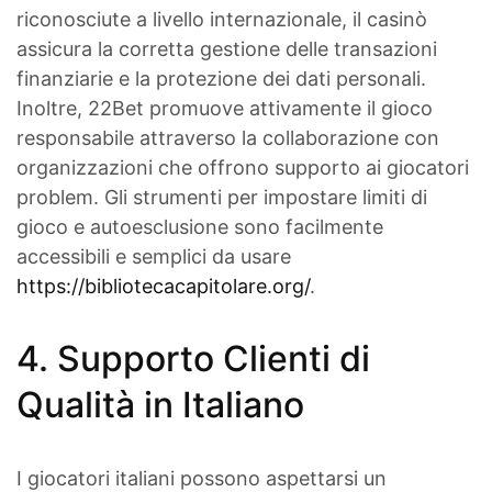
riconosciute a livello internazionale, il casinò
assicura la corretta gestione delle transazioni
finanziarie e la protezione dei dati personali.
Inoltre, 22Bet promuove attivamente il gioco
responsabile attraverso la collaborazione con
organizzazioni che offrono supporto ai giocatori
problem. Gli strumenti per impostare limiti di
gioco e autoesclusione sono facilmente
accessibili e semplici da usare
https://bibliotecacapitolare.org/
.
4. Supporto Clienti di
Qualità in Italiano
I giocatori italiani possono aspettarsi un