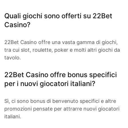
Quali giochi sono offerti su 22Bet
Casino?
22Bet Casino offre una vasta gamma di giochi,
tra cui slot, roulette, poker e molti altri giochi da
tavolo.
22Bet Casino offre bonus specifici
per i nuovi giocatori italiani?
Sì, ci sono bonus di benvenuto specifici e altre
promozioni pensate per attrarre nuovi giocatori
italiani.