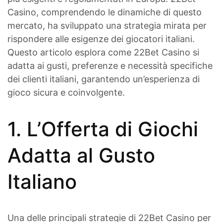
Casino, comprendendo le dinamiche di questo
mercato, ha sviluppato una strategia mirata per
rispondere alle esigenze dei giocatori italiani.
Questo articolo esplora come 22Bet Casino si
adatta ai gusti, preferenze e necessità specifiche
dei clienti italiani, garantendo un’esperienza di
gioco sicura e coinvolgente.
1. L’Offerta di Giochi
Adatta al Gusto
Italiano
Una delle principali strategie di 22Bet Casino per