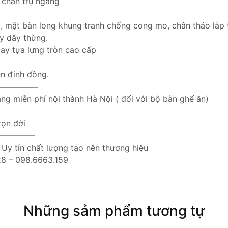
 chân trụ ngang
bì, mặt bàn long khung tranh chống cong mo, chân tháo lắp
y dây thừng.
tay tựa lưng tròn cao cấp
ì
ền đinh đồng.
————-
ng miễn phí nội thành Hà Nội ( đối với bộ bàn ghế ăn)
rọn đời
—————
– Uy tín chất lượng tạo nên thương hiệu
28 – 098.6663.159
Những sảm phẩm tương tự