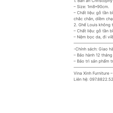
1. Bàn ăn Christophy
– Size: 1m8*90cm.
– Chất liệu: gỗ tần 
chắc chắn, diềm chạ
2. Ghế Louis không 
– Chất liệu: gỗ tần b
– Nệm bọc da, đi vi
——————————
-Chính sách: Giao hà
– Bảo hành 12 tháng
– Bảo trì sản phẩm t
—————————
Vina Xinh Furniture 
Liên hệ: 097.8822.5