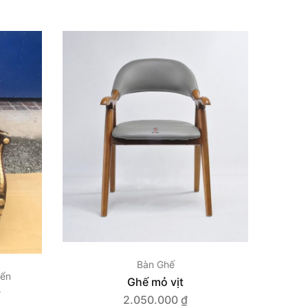
Bàn Ghế
iển
Ghế mỏ vịt
y
2.050.000
₫