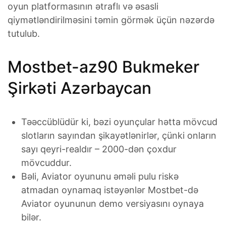
oyun platformasının ətraflı və əsasli
qiymətləndirilməsini təmin görmək üçün nəzərdə
tutulub.
Mostbet-az90 Bukmeker
Şirkəti Azərbaycan
Təəccüblüdür ki, bəzi oyunçular hətta mövcud
slotların sayından şikayətlənirlər, çünki onların
sayı qeyri-realdır – 2000-dən çoxdur
mövcuddur.
Bəli, Aviator oyununu əməli pulu riskə
atmadan oynamaq istəyənlər Mostbet-də
Aviator oyununun demo versiyasını oynaya
bilər.