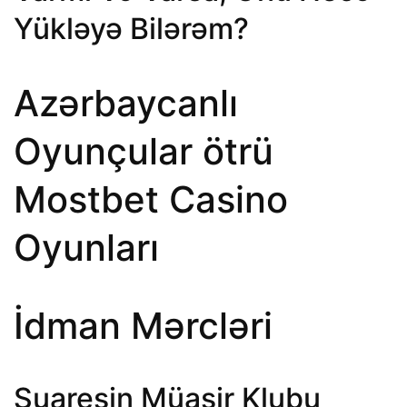
Yükləyə Bilərəm?
Azərbaycanlı
Oyunçular ötrü
Mostbet Casino
Oyunları
İdman Mərcləri
Suaresin Müasir Klubu