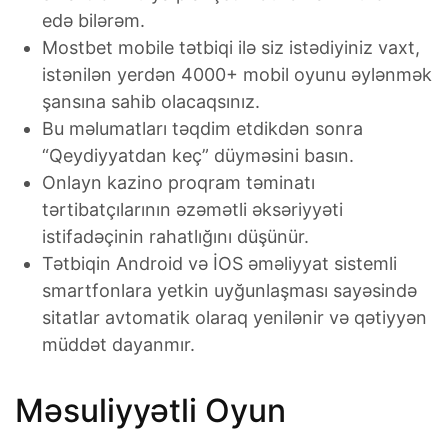
edə bilərəm.
Mostbet mobile tətbiqi ilə siz istədiyiniz vaxt,
istənilən yerdən 4000+ mobil oyunu əylənmək
şansına sahib olacaqsınız.
Bu məlumatları təqdim etdikdən sonra
“Qeydiyyatdan keç” düyməsini basın.
Onlayn kazino proqram təminatı
tərtibatçılarının əzəmətli əksəriyyəti
istifadəçinin rahatlığını düşünür.
Tətbiqin Android və İOS əməliyyat sistemli
smartfonlara yetkin uyğunlaşması sayəsində
sitatlar avtomatik olaraq yenilənir və qətiyyən
müddət dayanmır.
Məsuliyyətli Oyun