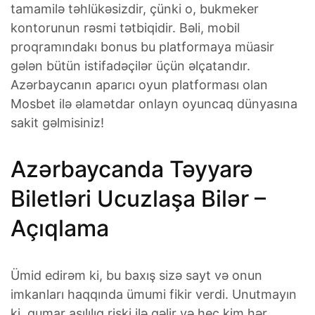
tamamilə təhlükəsizdir, çünki o, bukmeker
kontorunun rəsmi tətbiqidir. Bəli, mobil
proqramındakı bonus bu platformaya müasir
gələn bütün istifadəçilər üçün əlçatandır.
Azərbaycanın aparıcı oyun platforması olan
Mosbet ilə əlamətdar onlayn oyuncaq dünyasına
sakit gəlmisiniz!
Azərbaycanda Təyyarə
Biletləri Ucuzlaşa Bilər –
Açıqlama
Ümid edirəm ki, bu baxış sizə sayt və onun
imkanları haqqında ümumi fikir verdi. Unutmayın
ki, qumar asılılıq riski ilə gəlir və heç kim hər