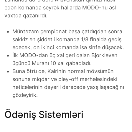
edən komanda seyrək hallarda MODO-nu əsl
vaxtda qazanırdı.
Müntəzəm çempionat başa çatdıqdan sonra
səkkiz ən şiddətli komanda 1/8 finalda gediş
edəcək, on ikinci komanda isə sinfə düşəcək.
İlk MODO-dan üç xal geri qalan Bjorkleven
üçüncü Muranı 10 xal qabaqladı.
Buna ötrü də, Kairinin normal mövsümün
sonuna miqdar və pley-off mərhələsindəki
nəticələrinin dəyərli dərəcədə yaxşılaşacağını
gözləyirik.
Ödəniş Sistemləri