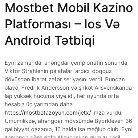
Mostbet Mobil Kazino
Platforması – Ios Və
Android Tətbiqi
Eyni zamanda, ahəngdar çempionatın sonunda
Viktor Ştrahlenin palataları ardıcıl doqquz
döyüşdən ibarət zəfər seriyasını verdi. Bundan
əlavə, Fredrik Andersson və şirkət Allsvenskanda
lap yüksək hücuma yiyə idi, hər oyunda orta
hesabla üç yarımdan daha
https://mostbetazoyun.com/jetx/
imza vurdu.
Ümumilikdə, ahəngdar mövsümdə Byorkleven 36
qalibiyyət qazanıb, 16 halda isə məğlub olub. Eyni
zamanda dörd dəfə Allsvenskan qırmızı hasil