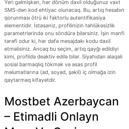
Yeri gəlmişkən, hər dönüm daxil olduğunuz vaxt
SMS-dən kod ehtiyac olunacaq. Bu, artıq hesabın
qorunması ötrü iki faktorlu autentifikasiya
elementidir. İstəsəniz, profilinizin təhlükəsizlik
parametrlərində onu söndürə bilərsiniz. İşin mənfi
tərəfi odur ki, hər dəfə mesajdakı kodu daxil
etməlisiniz. Ancaq bu seçim, artıq qayğı edildiyi
kimi, profildə deaktiv edilə bilər. Siyahıdan əlaqəli
sosial barmaqlıq tökmək və əsas profil
məlumatlarına (ad, soyad, şəkil) iç olmağa izin
qaytarmaq kifayətdir.
Mostbet Azerbaycan
– Etimadli Onlayn