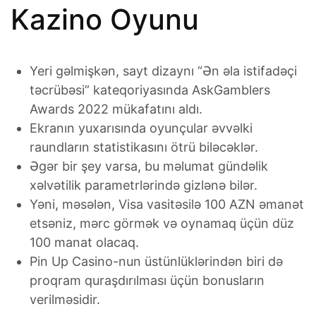
Kazino Oyunu
Yeri gəlmişkən, sayt dizaynı “Ən əla istifadəçi
təcrübəsi” kateqoriyasında AskGamblers
Awards 2022 mükafatını aldı.
Ekranın yuxarısında oyunçular əvvəlki
raundların statistikasını ötrü biləcəklər.
Əgər bir şey varsa, bu məlumat gündəlik
xəlvətilik parametrlərində gizlənə bilər.
Yəni, məsələn, Visa vasitəsilə 100 AZN əmanət
etsəniz, mərc görmək və oynamaq üçün düz
100 manat olacaq.
Pin Up Casino-nun üstünlüklərindən biri də
proqram quraşdırılması üçün bonusların
verilməsidir.