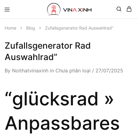
Home
Blog
Zufallsgenerator Rad Auswahlrad”
Zufallsgenerator Rad
Auswahlrad”
By
Noithatvinaxinh
in
Chưa phân loại
27/07/2025
“glücksrad »
Anpassbares