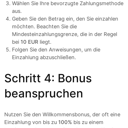
Wählen Sie Ihre bevorzugte Zahlungsmethode
aus.
Geben Sie den Betrag ein, den Sie einzahlen
möchten. Beachten Sie die
Mindesteinzahlungsgrenze, die in der Regel
bei
10 EUR
liegt.
Folgen Sie den Anweisungen, um die
Einzahlung abzuschließen.
Schritt 4: Bonus
beanspruchen
Nutzen Sie den Willkommensbonus, der oft eine
Einzahlung von bis zu
100%
bis zu einem