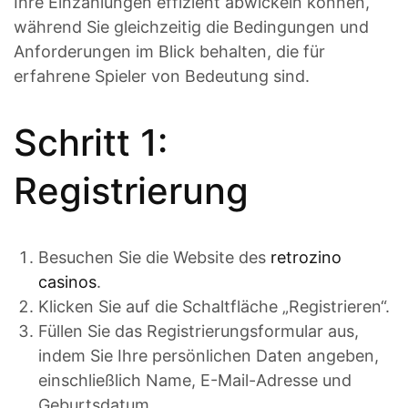
Ihre Einzahlungen effizient abwickeln können,
während Sie gleichzeitig die Bedingungen und
Anforderungen im Blick behalten, die für
erfahrene Spieler von Bedeutung sind.
Schritt 1:
Registrierung
Besuchen Sie die Website des
retrozino
casinos
.
Klicken Sie auf die Schaltfläche „Registrieren“.
Füllen Sie das Registrierungsformular aus,
indem Sie Ihre persönlichen Daten angeben,
einschließlich Name, E-Mail-Adresse und
Geburtsdatum.