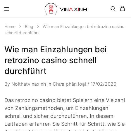
Home
Blog
Wie man Einzahlungen bei retrozino casino
schnell durchführt
Wie man Einzahlungen bei
retrozino casino schnell
durchführt
By
Noithatvinaxinh
in
Chưa phân loại
17/02/2026
Das retrozino casino bietet Spielern eine Vielzahl
von Zahlungsmethoden, um Einzahlungen
schnell und sicher durchzuführen. In diesem
Leitfaden erfahren Sie Schritt für Schritt, wie Sie