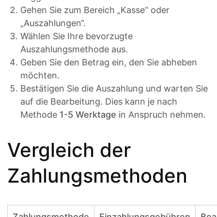
Gehen Sie zum Bereich „Kasse“ oder
„Auszahlungen“.
Wählen Sie Ihre bevorzugte
Auszahlungsmethode aus.
Geben Sie den Betrag ein, den Sie abheben
möchten.
Bestätigen Sie die Auszahlung und warten Sie
auf die Bearbeitung. Dies kann je nach
Methode
1-5 Werktage
in Anspruch nehmen.
Vergleich der
Zahlungsmethoden
Zahlungsmethode
Einzahlungsgebühren
Bea