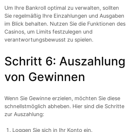
Um Ihre Bankroll optimal zu verwalten, sollten
Sie regelmäßig Ihre Einzahlungen und Ausgaben
im Blick behalten. Nutzen Sie die Funktionen des
Casinos, um Limits festzulegen und
verantwortungsbewusst zu spielen.
Schritt 6: Auszahlung
von Gewinnen
Wenn Sie Gewinne erzielen, möchten Sie diese
schnellstmöglich abheben. Hier sind die Schritte
zur Auszahlung:
Loggen Sie sich in Ihr Konto ein.