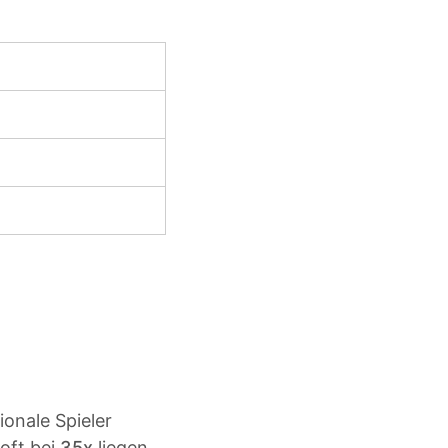
onale Spieler
oft bei
35x
liegen.