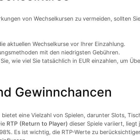
kungen von Wechselkursen zu vermeiden, sollten Sie
ie aktuellen Wechselkurse vor Ihrer Einzahlung.
ungsmethoden mit den niedrigsten Gebühren.
Sie, wie viel Sie tatsächlich in EUR einzahlen, um Ü
und Gewinnchancen
bietet eine Vielzahl von Spielen, darunter Slots, Tisc
Die
RTP (Return to Player)
dieser Spiele variiert, liegt
%. Es ist wichtig, die RTP-Werte zu berücksichtigen,