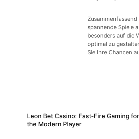
Zusammenfassend lä
spannende Spiele a
besonders auf die 
optimal zu gestalte
Sie Ihre Chancen a
Leon Bet Casino: Fast‑Fire Gaming fo
the Modern Player