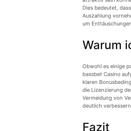
Dies bedeutet, das
Auszahlung vornehm
um Enttäuschungen
Warum i
Obwohl es einige pot
bassbet Casino aufg
klaren Bonusbedingu
die Lizenzierung d
Vermeidung von Ver
deutlich verbessern
Fazit