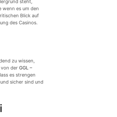
ergrund steht,
ere wenn es um den
itischen Blick auf
rung des Casinos.
idend zu wissen,
t von der
GGL –
dass es strengen
r und sicher sind und
i