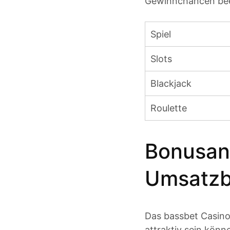
Gewinnchancen bee
Spiel
Slots
Blackjack
Roulette
Bonusan
Umsatzb
Das bassbet Casino 
attraktiv sein kön