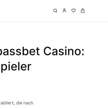
bassbet Casino:
pieler
tabliert, die nach