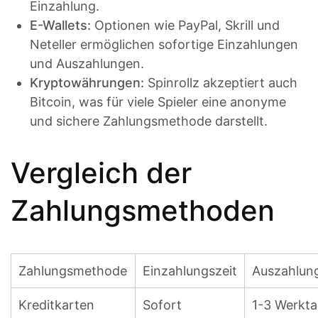
Einzahlung.
E-Wallets:
Optionen wie PayPal, Skrill und
Neteller ermöglichen sofortige Einzahlungen
und Auszahlungen.
Kryptowährungen:
Spinrollz akzeptiert auch
Bitcoin, was für viele Spieler eine anonyme
und sichere Zahlungsmethode darstellt.
Vergleich der
Zahlungsmethoden
Zahlungsmethode
Einzahlungszeit
Auszahlung
Kreditkarten
Sofort
1-3 Werkt