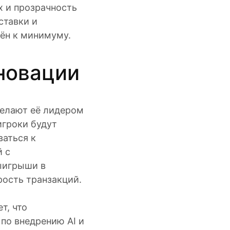
х и прозрачность
ставки и
ён к минимуму.
нновации
делают её лидером
игроки будут
ваться к
й с
выигрыши в
рость транзакций.
т, что
по внедрению AI и