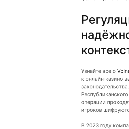
Регуляц
надёжно
контекс
Узнайте все о
Voln
к онлайн‑казино 
законодательства
Республиканского
операции проходя
игроков шифруютс
В 2023 году комп