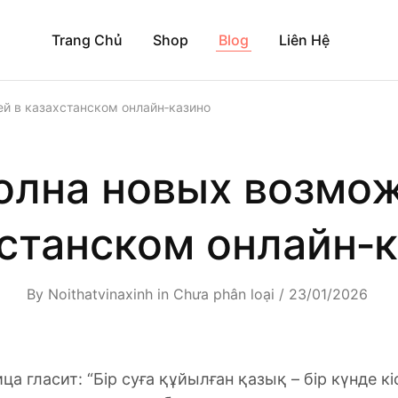
Trang Chủ
Shop
Blog
Liên Hệ
ей в казахстанском онлайн‑казино
волна новых возмо
станском онлайн‑
By
Noithatvinaxinh
in
Chưa phân loại
23/01/2026
а гласит: “Бір суға құйылған қазық – бір күнде кі