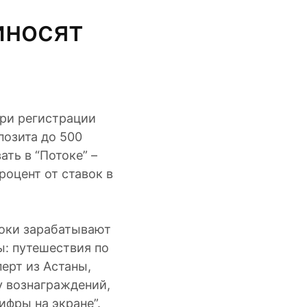
иносят
При регистрации
позита до 500
ать в “Потоке” –
оцент от ставок в
роки зарабатывают
ы: путешествия по
ерт из Астаны,
у вознаграждений,
ифры на экране”.