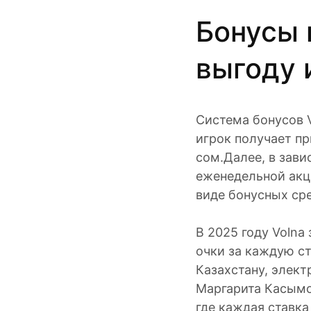
Бонусы 
выгоду 
Система бонусов V
игрок получает пр
сом.Далее, в зави
еженедельной акци
виде бонусных ср
В 2025 году Volna
очки за каждую с
Казахстану, элек
Маргарита Касымо
где каждая ставка