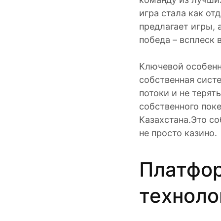
игра стала как от
предлагает игры, 
победа – всплеск 
Ключевой особенн
собственная сист
потоки и не терят
собственного поке
Казахстана.Это со
не просто казино.
Платфор
техноло