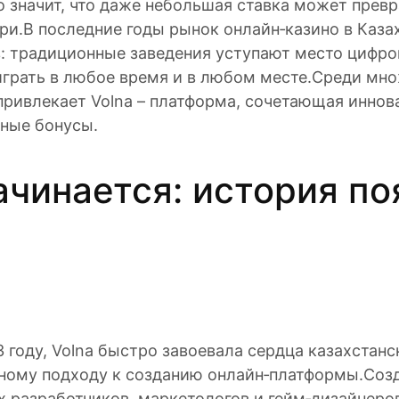
о значит, что даже небольшая ставка может прев
ри.В последние годы рынок онлайн‑казино в Каза
: традиционные заведения уступают место цифр
играть
в любое время и в любом месте.Среди мно
привлекает Volna – платформа, сочетающая иннов
дные бонусы.
ачинается: история п
 году, Volna быстро завоевала сердца казахстанс
ному подходу к созданию онлайн‑платформы.Соз
х разработчиков, маркетологов и гейм‑дизайнеро