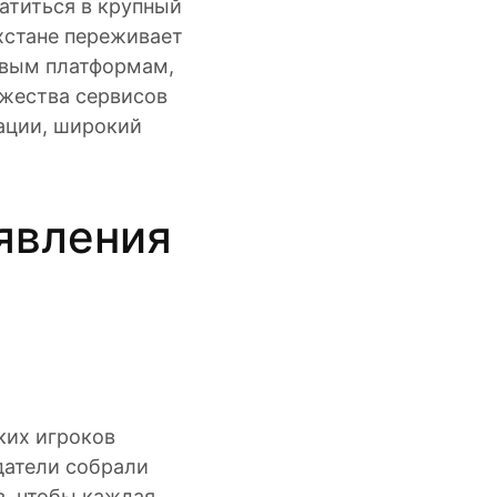
ратиться в крупный
хстане переживает
овым платформам,
жества сервисов
ации, широкий
оявления
ких игроков
датели собрали
в, чтобы каждая