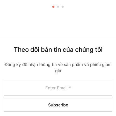
Theo dõi bản tin của chúng tôi
Đăng ký để nhận thông tin về sản phẩm và phiếu giảm
giá