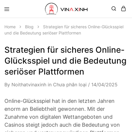
Home
Blog
Strategien für sicheres Online-Glücksspiel
und die Bedeutung seriöser Plattformen
Strategien für sicheres Online-
Glücksspiel und die Bedeutung
seriöser Plattformen
By
Noithatvinaxinh
in
Chưa phân loại
14/04/2025
Online-Glücksspiel hat in den letzten Jahren
enorm an Beliebtheit gewonnen. Mit der
Zunahme von digitalen Wettangeboten und
Casinos steigt jedoch auch die Bedeutung von