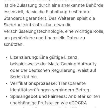
ist die Zulassung durch eine anerkannte Behörde
essenziell, da sie die Einhaltung bestimmter
Standards garantiert. Des Weiteren spielt die
Sicherheitsinfrastruktur, etwa die
Verschlüsselungstechnologie, eine wichtige Rolle,
um persönliche und finanzielle Daten zu
schützen.
Lizenzierung:
Eine gültige Lizenz,
beispielsweise der Malta Gaming Authority
oder der deutschen Regulierung, weist auf
Seriosität hin.
Verifikationsprozesse:
Transparente
Identitätsprüfungen verhindern Betrug.
Spielangebot und Fairness:
Anbieter sollten
unabhängige Prüfstellen wie eCOGRA