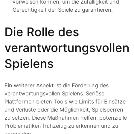
vorweisen können, um die Zufälligkeit und
Gerechtigkeit der Spiele zu garantieren.
Die Rolle des
verantwortungsvollen
Spielens
Ein weiterer Aspekt ist die Förderung des
verantwortungsvollen Spielens. Seriöse
Plattformen bieten Tools wie Limits für Einsätze
und Verluste oder die Möglichkeit, Spielsperren
zu setzen. Diese Maßnahmen helfen, potenzielle
Problematiken frühzeitig zu erkennen und zu
vermeiden.