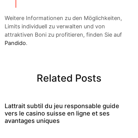
Weitere Informationen zu den Möglichkeiten,
Limits individuell zu verwalten und von
attraktiven Boni zu profitieren, finden Sie auf
Pandido
.
Related Posts
Lattrait subtil du jeu responsable guide
vers le casino suisse en ligne et ses
avantages uniques