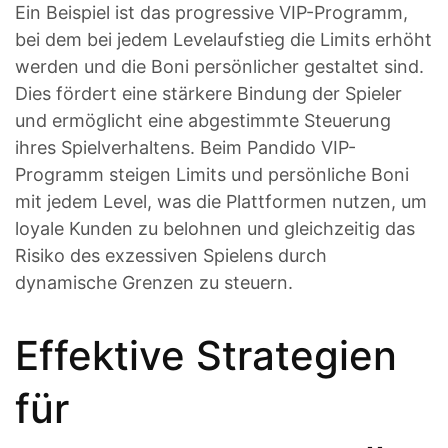
Ein Beispiel ist das progressive VIP-Programm,
bei dem bei jedem Levelaufstieg die Limits erhöht
werden und die Boni persönlicher gestaltet sind.
Dies fördert eine stärkere Bindung der Spieler
und ermöglicht eine abgestimmte Steuerung
ihres Spielverhaltens. Beim Pandido VIP-
Programm steigen Limits und persönliche Boni
mit jedem Level, was die Plattformen nutzen, um
loyale Kunden zu belohnen und gleichzeitig das
Risiko des exzessiven Spielens durch
dynamische Grenzen zu steuern.
Effektive Strategien
für