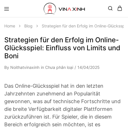
Home
Blog
Strategien für den Erfolg im Online-Glücksspiel
Strategien für den Erfolg im Online-
Glücksspiel: Einfluss von Limits und
Boni
By
Noithatvinaxinh
in
Chưa phân loại
14/04/2025
Das Online-Glücksspiel hat in den letzten
Jahrzehnten zunehmend an Popularität
gewonnen, was auf technische Fortschritte und
die breite Verfügbarkeit digitaler Plattformen
zurückzuführen ist. Für Spieler, die in diesem
Bereich erfolgreich sein möchten, ist es