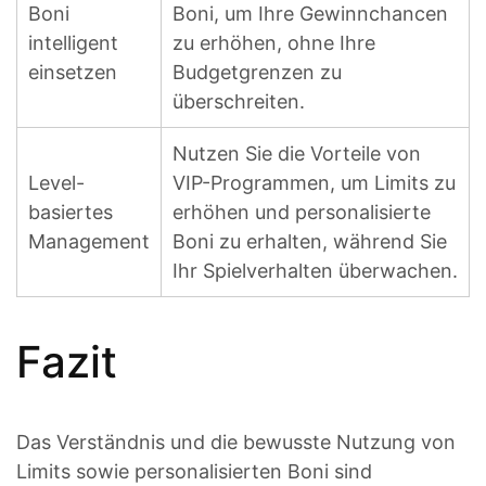
Boni
Boni, um Ihre Gewinnchancen
intelligent
zu erhöhen, ohne Ihre
einsetzen
Budgetgrenzen zu
überschreiten.
Nutzen Sie die Vorteile von
Level-
VIP-Programmen, um Limits zu
basiertes
erhöhen und personalisierte
Management
Boni zu erhalten, während Sie
Ihr Spielverhalten überwachen.
Fazit
Das Verständnis und die bewusste Nutzung von
Limits sowie personalisierten Boni sind