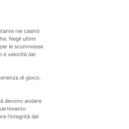
stante nei casinò
he. Negli ultimi
ID per le scommesse
 e velocità dei
erienza di gioco,
ità devono andare
ivertimento
e l’integrità del