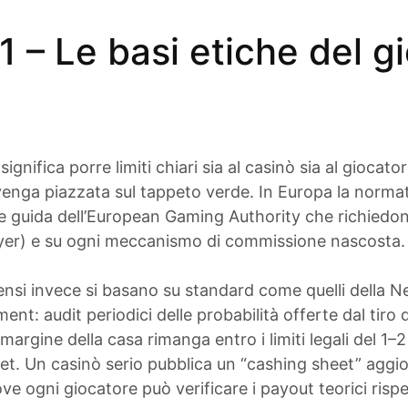
1 – Le basi etiche del gi
ignifica porre limiti chiari sia al casinò sia al giocato
nga piazzata sul tappeto verde. In Europa la norma
e guida dell’European Gaming Authority che richiedo
yer) e su ogni meccanismo di commissione nascosta.
tensi invece si basano su standard come quelli della N
t: audit periodici delle probabilità offerte dal tiro 
margine della casa rimanga entro i limiti legali del 1–
t. Un casinò serio pubblica un “cashing sheet” aggi
 ogni giocatore può verificare i payout teorici rispett