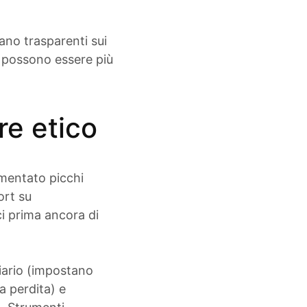
ano trasparenti sui
ti possono essere più
re etico
imentato picchi
ort su
ci prima ancora di
ziario (impostano
a perdita) e