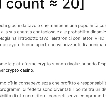
 count ≈ 20]
pochi giochi da tavolo che mantiene una popolarità co
ie alla sua energia contagiosa e alle probabilità dinamic
ologia ha introdotto tavoli elettronici con lettori RF
orme crypto hanno aperto nuovi orizzonti di anonimato
me le piattaforme crypto stanno rivoluzionando l’esp
tner
crypto casino
.
smo c’è la consapevolezza che profitto e responsabil
programmi di fedeltà sono diventati il ponte tra un d
sibilità di ottenere ritorni concreti senza comprometter