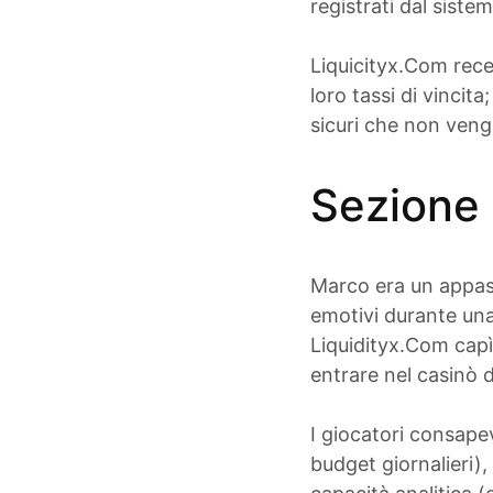
registrati dal sistem
Liquicityx.Com rece
loro tassi di vincit
sicuri che non veng
Sezione 2
Marco era un appass
emotivi durante una
Liquidityx.Com capì 
entrare nel casinò di
I giocatori consapev
budget giornalieri),