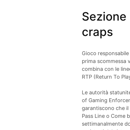
Sezione 
craps
Gioco responsabile s
prima scommessa ve
combina con le line
RTP (Return To Pla
Le autorità statuni
of Gaming Enforcemen
garantiscono che il 
Pass Line o Come be
settimanalmente dove