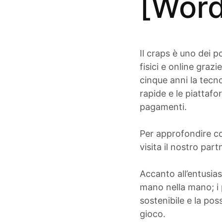
[Word
Il craps è uno dei 
fisici e online graz
cinque anni la tecn
rapide e le piattaf
pagamenti.
Per approfondire co
visita il nostro par
Accanto all’entusia
mano nella mano; i 
sostenibile e la pos
gioco.