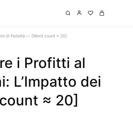
ammi di Fedeltà — [Word count ≈ 20]
 i Profitti al
: L’Impatto dei
count ≈ 20]