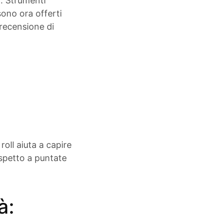
). Strumenti
sono ora offerti
 recensione di
roll aiuta a capire
spetto a puntate
à: