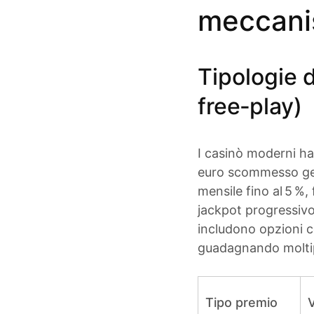
meccanis
Tipologie 
free‑play)
I casinò moderni han
euro scommesso gene
mensile fino al 5 %,
jackpot progressivo 
includono opzioni c
guadagnando moltipl
Tipo premio