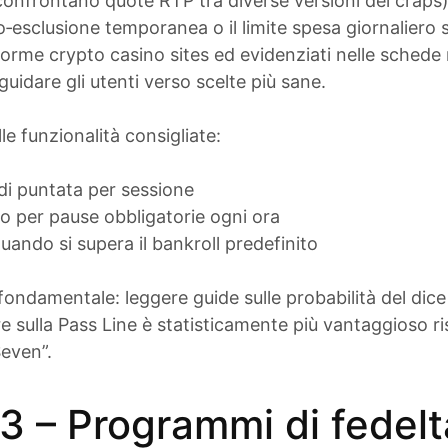
(confrontano quote RTP tra diverse versioni del craps
o‑esclusione temporanea o il limite spesa giornaliero 
aforme crypto casino sites ed evidenziati nelle schede
uidare gli utenti verso scelte più sane.
e funzionalità consigliate:
di puntata per sessione
o per pause obbligatorie ogni ora
uando si supera il bankroll predefinito
 fondamentale: leggere guide sulle probabilità del dice 
sulla Pass Line è statisticamente più vantaggioso ri
Seven”.
3 – Programmi di fedelt