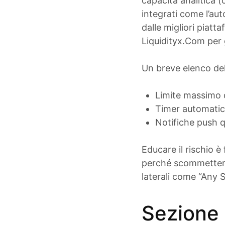
capacità analitica 
integrati come l’aut
dalle migliori piatt
Liquidityx.Com per g
Un breve elenco dell
Limite massimo 
Timer automatic
Notifiche push q
Educare il rischio è
perché scommettere 
laterali come “Any 
Sezione 