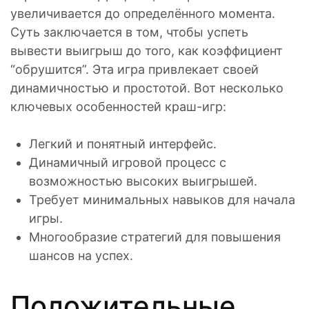
увеличивается до определённого момента.
Суть заключается в том, чтобы успеть
вывести выигрыш до того, как коэффициент
“обрушится”. Эта игра привлекает своей
динамичностью и простотой. Вот несколько
ключевых особенностей краш-игр:
Легкий и понятный интерфейс.
Динамичный игровой процесс с
возможностью высоких выигрышей.
Требует минимальных навыков для начала
игры.
Многообразие стратегий для повышения
шансов на успех.
Положительные