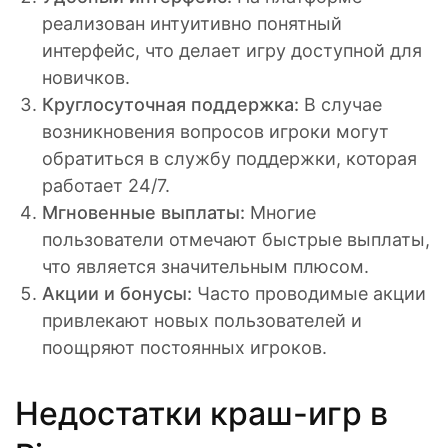
реализован интуитивно понятный
интерфейс, что делает игру доступной для
новичков.
Круглосуточная поддержка:
В случае
возникновения вопросов игроки могут
обратиться в службу поддержки, которая
работает 24/7.
Мгновенные выплаты:
Многие
пользователи отмечают быстрые выплаты,
что является значительным плюсом.
Акции и бонусы:
Часто проводимые акции
привлекают новых пользователей и
поощряют постоянных игроков.
Недостатки краш-игр в