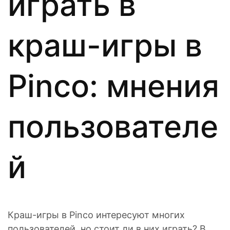
играть в
краш-игры в
Pinco: мнения
пользователе
й
Краш-игры в Pinco интересуют многих
пользователей, но стоит ли в них играть? В