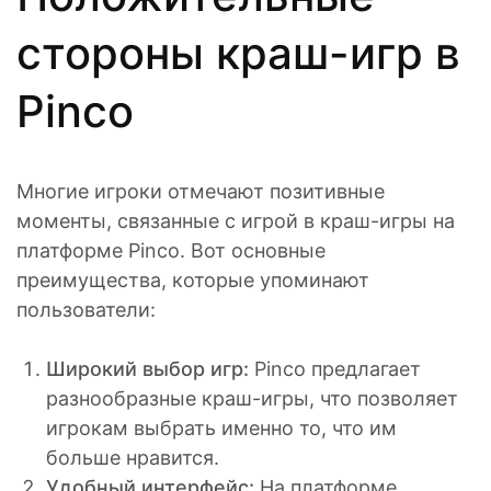
стороны краш-игр в
Pinco
Многие игроки отмечают позитивные
моменты, связанные с игрой в краш-игры на
платформе Pinco. Вот основные
преимущества, которые упоминают
пользователи:
Широкий выбор игр:
Pinco предлагает
разнообразные краш-игры, что позволяет
игрокам выбрать именно то, что им
больше нравится.
Удобный интерфейс:
На платформе