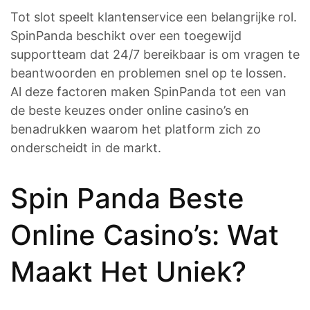
Tot slot speelt klantenservice een belangrijke rol.
SpinPanda beschikt over een toegewijd
supportteam dat 24/7 bereikbaar is om vragen te
beantwoorden en problemen snel op te lossen.
Al deze factoren maken SpinPanda tot een van
de beste keuzes onder online casino’s en
benadrukken waarom het platform zich zo
onderscheidt in de markt.
Spin Panda Beste
Online Casino’s: Wat
Maakt Het Uniek?