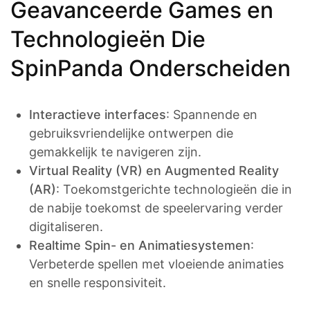
Geavanceerde Games en
Technologieën Die
SpinPanda Onderscheiden
Interactieve interfaces
: Spannende en
gebruiksvriendelijke ontwerpen die
gemakkelijk te navigeren zijn.
Virtual Reality (VR) en Augmented Reality
(AR)
: Toekomstgerichte technologieën die in
de nabije toekomst de speelervaring verder
digitaliseren.
Realtime Spin- en Animatiesystemen
:
Verbeterde spellen met vloeiende animaties
en snelle responsiviteit.