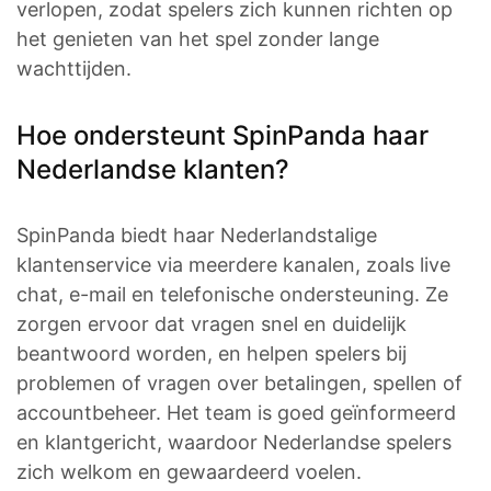
verlopen, zodat spelers zich kunnen richten op
het genieten van het spel zonder lange
wachttijden.
Hoe ondersteunt SpinPanda haar
Nederlandse klanten?
SpinPanda biedt haar Nederlandstalige
klantenservice via meerdere kanalen, zoals live
chat, e-mail en telefonische ondersteuning. Ze
zorgen ervoor dat vragen snel en duidelijk
beantwoord worden, en helpen spelers bij
problemen of vragen over betalingen, spellen of
accountbeheer. Het team is goed geïnformeerd
en klantgericht, waardoor Nederlandse spelers
zich welkom en gewaardeerd voelen.