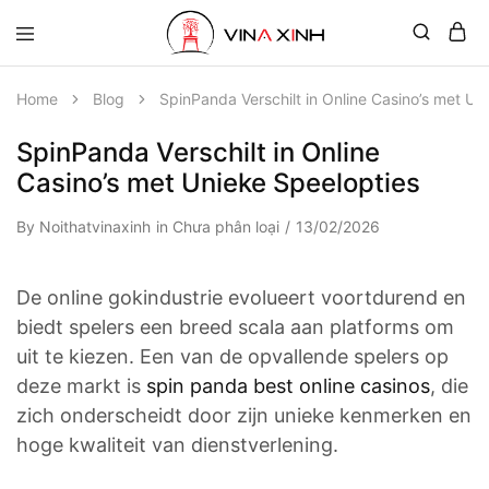
Home
Blog
SpinPanda Verschilt in Online Casino’s met Un
SpinPanda Verschilt in Online
Casino’s met Unieke Speelopties
By
Noithatvinaxinh
in
Chưa phân loại
13/02/2026
De online gokindustrie evolueert voortdurend en
biedt spelers een breed scala aan platforms om
uit te kiezen. Een van de opvallende spelers op
deze markt is
spin panda best online casinos
, die
zich onderscheidt door zijn unieke kenmerken en
hoge kwaliteit van dienstverlening.