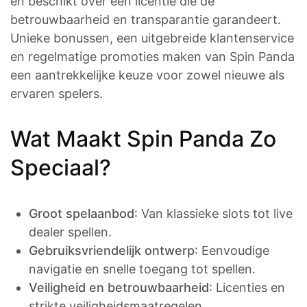
en beschikt over een licentie die de
betrouwbaarheid en transparantie garandeert.
Unieke bonussen, een uitgebreide klantenservice
en regelmatige promoties maken van Spin Panda
een aantrekkelijke keuze voor zowel nieuwe als
ervaren spelers.
Wat Maakt Spin Panda Zo
Speciaal?
Groot spelaanbod
: Van klassieke slots tot live
dealer spellen.
Gebruiksvriendelijk ontwerp
: Eenvoudige
navigatie en snelle toegang tot spellen.
Veiligheid en betrouwbaarheid
: Licenties en
strikte veiligheidsmaatregelen.