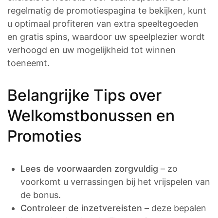
regelmatig de promotiespagina te bekijken, kunt
u optimaal profiteren van extra speeltegoeden
en gratis spins, waardoor uw speelplezier wordt
verhoogd en uw mogelijkheid tot winnen
toeneemt.
Belangrijke Tips over
Welkomstbonussen en
Promoties
Lees de voorwaarden zorgvuldig
– zo
voorkomt u verrassingen bij het vrijspelen van
de bonus.
Controleer de inzetvereisten
– deze bepalen