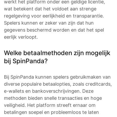
werkt het platform onder een geldige licentie,
wat betekent dat het voldoet aan strenge
regelgeving voor eerlijkheid en transparantie.
Spelers kunnen er zeker van zijn dat hun
gegevens beschermd worden en dat het spel
eerlijk verloopt.
Welke betaalmethoden zijn mogelijk
bij SpinPanda?
Bij SpinPanda kunnen spelers gebruikmaken van
diverse populaire betaalopties, zoals creditcards,
e-wallets en bankoverschrijvingen. Deze
methoden bieden snelle transacties en hoge
veiligheid. Het platform streeft ernaar om
betalingen soepel en probleemloos te laten