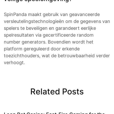
SpinPanda maakt gebruik van geavanceerde
versleutelingstechnologieën om de gegevens van
spelers te beveiligen en garandeert eerlijke
spelresultaten via gecertificeerde random
number generators. Bovendien wordt het
platform gereguleerd door erkende
toezichthouders, wat de betrouwbaarheid verder
verhoogt.
Related Posts