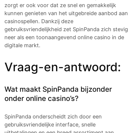
zorgt er ook voor dat ze snel en gemakkelijk
kunnen genieten van het uitgebreide aanbod aan
casinospellen. Dankzij deze
gebruiksvriendelijkheid zet SpinPanda zich stevig
neer als een toonaangevend online casino in de
digitale markt.
Vraag-en-antwoord:
Wat maakt SpinPanda bijzonder
onder online casino’s?
SpinPanda onderscheidt zich door een
gebruiksvriendelijke interface, snelle
uitbetalingen en een breed assortiment aan