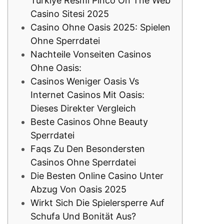
Türkiye Resmi Pinco On The Web
Casino Sitesi 2025
Casino Ohne Oasis 2025: Spielen
Ohne Sperrdatei
Nachteile Vonseiten Casinos
Ohne Oasis:
Casinos Weniger Oasis Vs
Internet Casinos Mit Oasis:
Dieses Direkter Vergleich
Beste Casinos Ohne Beauty
Sperrdatei
Faqs Zu Den Besondersten
Casinos Ohne Sperrdatei
Die Besten Online Casino Unter
Abzug Von Oasis 2025
Wirkt Sich Die Spielersperre Auf
Schufa Und Bonität Aus?