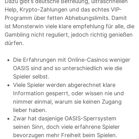
Dazu gibt’s deutsche Betreuung, ultraschnellen
Help, Krypto-Zahlungen und das echtes VIP-
Programm über fetten Abhebungslimits. Damit
ist Monsterwin viele klare empfehlung für alle, die
Gambling nicht reguliert, jedoch richtig genießen
dürfen.
Die Erfahrungen mit Online-Casinos weniger
OASIS sind and so unterschiedlich wie die
Spieler selbst.
Viele Spieler werden abgerechnet klare
Information gesperrt, oder wissen nie und
nimmer einmal, warum sie keinen Zugang
lieber haben.
Zwar hat dasjenige OASIS-Sperrsystem
seinen Sinn, doch viele erfahrene Spieler
bevorzugen mehr Freiheit beim Spielen.