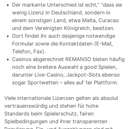
Der markante Unterschied ist echt,” “dass sie
wenig Lizenz in Deutschland, sondern in
einem sonstigen Land, etwa Malta, Curacao
und dem Vereinigten Königreich, besitzen.
Dort findet ihr auch dasjenige notwendige
Formular sowie die Kontaktdaten (E-Mail,
Telefon, Fax).
Casinos abgerechnet REMANSO bieten häufig
noch eine breitere Auswahl a good Spielen,
darunter Live-Casino, Jackpot-Slots ebenso
sogar Sportwetten – alles auf 1er Plattform.
Viele internationale Lizenzen gelten als absolut
vertrauenswürdig und stehen für hohe
Standards beim Spielerschutz, fairen
Spielbedingungen und ihrer transparenten