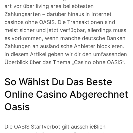
art vor über living area beliebtesten
Zahlungsarten – darüber hinaus in Internet
casinos ohne OASIS. Die Transaktionen sind
meist sicher und jetzt verfügbar, allerdings muss
es vorkommen, wenn manche deutsche Banken
Zahlungen an ausländische Anbieter blockieren.
In diesem Artikel geben wir dir den umfassenden
Überblick über das Thema „Casino ohne OASIS“.
So Wählst Du Das Beste
Online Casino Abgerechnet
Oasis
Die OASIS Startverbot gilt ausschließlich