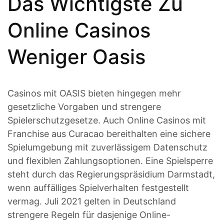
Das Wichtigste Zu
Online Casinos
Weniger Oasis
Casinos mit OASIS bieten hingegen mehr
gesetzliche Vorgaben und strengere
Spielerschutzgesetze. Auch Online Casinos mit
Franchise aus Curacao bereithalten eine sichere
Spielumgebung mit zuverlässigem Datenschutz
und flexiblen Zahlungsoptionen. Eine Spielsperre
steht durch das Regierungspräsidium Darmstadt,
wenn auffälliges Spielverhalten festgestellt
vermag. Juli 2021 gelten in Deutschland
strengere Regeln für dasjenige Online-