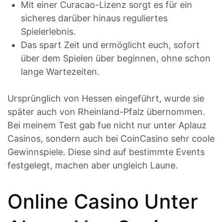
Mit einer Curacao-Lizenz sorgt es für ein
sicheres darüber hinaus reguliertes
Spielerlebnis.
Das spart Zeit und ermöglicht euch, sofort
über dem Spielen über beginnen, ohne schon
lange Wartezeiten.
Ursprünglich von Hessen eingeführt, wurde sie
später auch von Rheinland-Pfalz übernommen.
Bei meinem Test gab fue nicht nur unter Aplauz
Casinos, sondern auch bei CoinCasino sehr coole
Gewinnspiele. Diese sind auf bestimmte Events
festgelegt, machen aber ungleich Laune.
Online Casino Unter