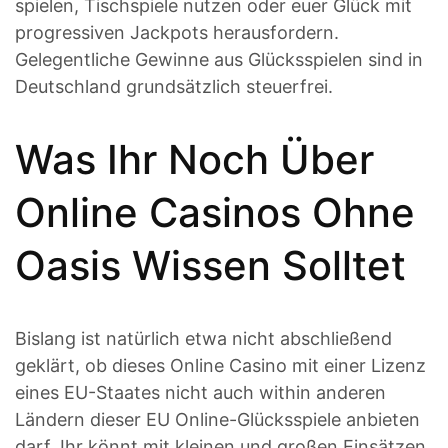
spielen, Tischspiele nutzen oder euer Glück mit
progressiven Jackpots herausfordern.
Gelegentliche Gewinne aus Glücksspielen sind in
Deutschland grundsätzlich steuerfrei.
Was Ihr Noch Über
Online Casinos Ohne
Oasis Wissen Solltet
Bislang ist natürlich etwa nicht abschließend
geklärt, ob dieses Online Casino mit einer Lizenz
eines EU-Staates nicht auch within anderen
Ländern dieser EU Online-Glücksspiele anbieten
darf. Ihr könnt mit kleinen und großen Einsätzen