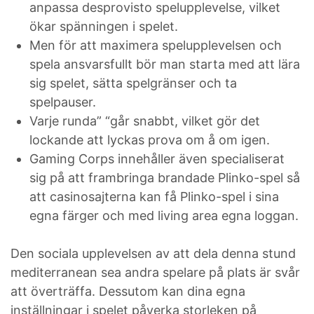
anpassa desprovisto spelupplevelse, vilket
ökar spänningen i spelet.
Men för att maximera spelupplevelsen och
spela ansvarsfullt bör man starta med att lära
sig spelet, sätta spelgränser och ta
spelpauser.
Varje runda” “går snabbt, vilket gör det
lockande att lyckas prova om å om igen.
Gaming Corps innehåller även specialiserat
sig på att frambringa brandade Plinko-spel så
att casinosajterna kan få Plinko-spel i sina
egna färger och med living area egna loggan.
Den sociala upplevelsen av att dela denna stund
mediterranean sea andra spelare på plats är svår
att överträffa. Dessutom kan dina egna
inställningar i spelet påverka storleken på