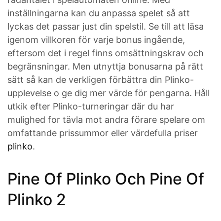
inställningarna kan du anpassa spelet så att
lyckas det passar just din spelstil. Se till att läsa
igenom villkoren för varje bonus ingående,
eftersom det i regel finns omsättningskrav och
begränsningar. Men utnyttja bonusarna på rätt
sätt så kan de verkligen förbättra din Plinko-
upplevelse o ge dig mer värde för pengarna. Håll
utkik efter Plinko-turneringar där du har
mulighed for tävla mot andra förare spelare om
omfattande prissummor eller värdefulla priser
plinko
.
Pine Of Plinko Och Pine Of
Plinko 2