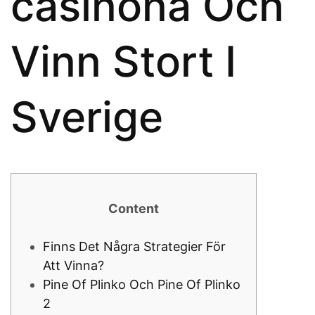
casinona Och
Vinn Stort I
Sverige
Content
Finns Det Några Strategier För
Att Vinna?
Pine Of Plinko Och Pine Of Plinko
2