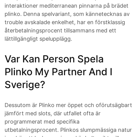
interaktioner mediterranean pinnarna på brädet
plinko. Denna spelvariant, som kännetecknas av
trouble avskalade enkelhet, har en förstklassig
återbetalningsprocent tillsammans med ett
lättillgängligt spelupplägg.
Var Kan Person Spela
Plinko My Partner And I
Sverige?
Dessutom är Plinko mer öppet och oförutsägbart
jämfört med slots, där utfallet ofta är
programmerat med specifika
utbetalningsprocent. Plinkos slumpmässiga natur