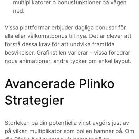
multiplikatorer o bonusfunktioner på vägen
ned.
Vissa plattformar erbjuder dagliga bonusar för
alla eller välkomstbonus till nya. Det är clever att
förstå dessa krav för att undvika framtida
besvikelser. Grafikstilen varierar – vissa föredrar
noua animationer, andra tycker om enkel layout.
Avancerade Plinko
Strategier
Storleken på din potentiella vinst avgörs just av
på vilken multiplikator som bollen hamnar på. Om