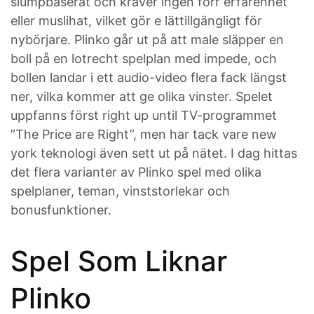
slumpbaserat och kräver ingen förr erfarenhet
eller muslihat, vilket gör e lättillgängligt för
nybörjare. Plinko går ut på att male släpper en
boll på en lotrecht spelplan med impede, och
bollen landar i ett audio-video flera fack längst
ner, vilka kommer att ge olika vinster. Spelet
uppfanns först right up until TV-programmet
”The Price are Right”, men har tack vare new
york teknologi även sett ut på nätet. I dag hittas
det flera varianter av Plinko spel med olika
spelplaner, teman, vinststorlekar och
bonusfunktioner.
Spel Som Liknar
Plinko