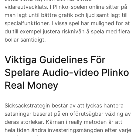
vidareutvecklats. I Plinko-spelen online sitter på
man lagt until bättre grafik och ljud samt lagt till
specialfunktioner. I vissa spel har mulighed for at
du till exempel justera risknivån å spela med flera
bollar samtidigt.
Viktiga Guidelines För
Spelare Audio-video Plinko
Real Money
Sicksackstrategin består av att lyckas hantera
satsningar baserat på en oförutsägbar växling av
deras storlekar. Kärnan i really metoden är att
hela tiden ändra investeringsmängden efter varje