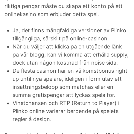
riktiga pengar måste du skapa ett konto på ett
onlinekasino som erbjuder detta spel.
Ja, det finns mångfaldiga versioner av Plinko
tillgängliga, särskilt på online-casinon.
När du väljer att klicka på en utgående länk
på vår blogg, kan vi komma att erhålla supply,
dock utan någon kostnad från noise sida.
De flesta casinon har en välkomstbonus right
up until nya spelare, ideligen i form utav ett
insättningsbelopp som matchas eller en
summa gratispengar att lyckas spela för.
Vinstchansen och RTP (Return to Player) i
Plinko online varierar beroende på spelets
regler å design.