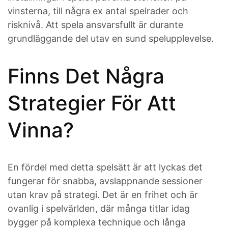
vinsterna, till några ex antal spelrader och
risknivå. Att spela ansvarsfullt är durante
grundläggande del utav en sund spelupplevelse.
Finns Det Några
Strategier För Att
Vinna?
En fördel med detta spelsätt är att lyckas det
fungerar för snabba, avslappnande sessioner
utan krav på strategi. Det är en frihet och är
ovanlig i spelvärlden, där många titlar idag
bygger på komplexa technique och långa