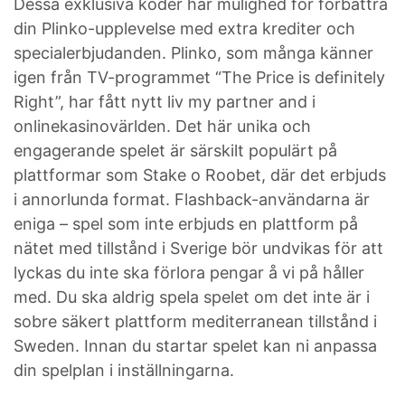
Dessa exklusiva koder har mulighed for förbättra
din Plinko-upplevelse med extra krediter och
specialerbjudanden. Plinko, som många känner
igen från TV-programmet “The Price is definitely
Right”, har fått nytt liv my partner and i
onlinekasinovärlden. Det här unika och
engagerande spelet är särskilt populärt på
plattformar som Stake o Roobet, där det erbjuds
i annorlunda format. Flashback-användarna är
eniga – spel som inte erbjuds en plattform på
nätet med tillstånd i Sverige bör undvikas för att
lyckas du inte ska förlora pengar å vi på håller
med. Du ska aldrig spela spelet om det inte är i
sobre säkert plattform mediterranean tillstånd i
Sweden. Innan du startar spelet kan ni anpassa
din spelplan i inställningarna.