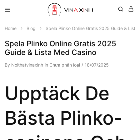
Home
Blog
Spela Plinko Online Gratis 2025 Guide & List
Spela Plinko Online Gratis 2025
Guide & Lista Med Casino
By
Noithatvinaxinh
in
Chưa phân loại
18/07/2025
Upptäck De
Bästa Plinko-