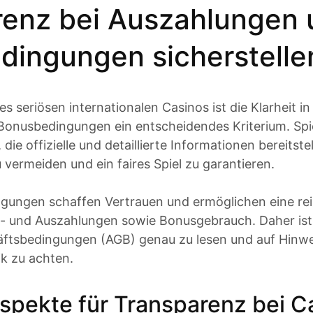
renz bei Auszahlungen 
dingungen sicherstelle
es seriösen internationalen Casinos ist die Klarheit i
onusbedingungen ein entscheidendes Kriterium. Spiel
die offizielle und detaillierte Informationen bereitste
vermeiden und ein faires Spiel zu garantieren.
gungen schaffen Vertrauen und ermöglichen eine re
- und Auszahlungen sowie Bonusgebrauch. Daher ist 
ftsbedingungen (AGB) genau zu lesen und auf Hinwe
ik zu achten.
spekte für Transparenz bei C