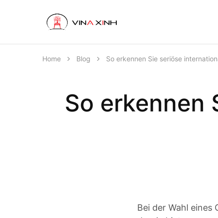
VINAXINH
Nội
Thất
VINAXINH
Home
Blog
So erkennen Sie seriöse internation
So erkennen S
Bei der Wahl eines 