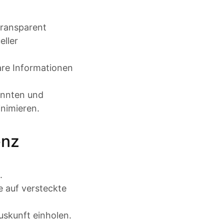
transparent
eller
lare Informationen
annten und
nimieren.
enz
.
 auf versteckte
uskunft einholen.