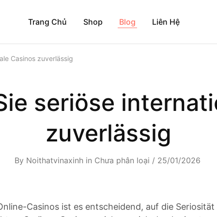
Trang Chủ
Shop
Blog
Liên Hệ
ale Casinos zuverlässig
ie seriöse internat
zuverlässig
By
Noithatvinaxinh
in
Chưa phân loại
25/01/2026
Online-Casinos ist es entscheidend, auf die Seriosität