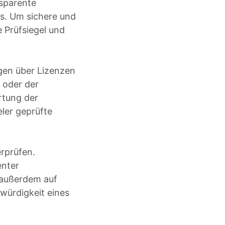
nsparente
us. Um sichere und
 Prüfsiegel und
ügen über Lizenzen
 oder der
rtung der
eler geprüfte
rprüfen.
enter
 außerdem auf
würdigkeit eines