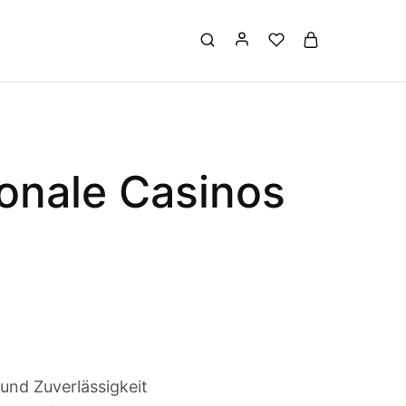
ionale Casinos
 und Zuverlässigkeit