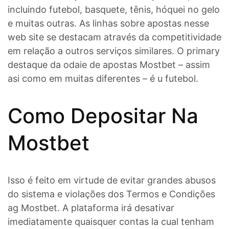
incluindo futebol, basquete, tênis, hóquei no gelo
e muitas outras. As linhas sobre apostas nesse
web site se destacam através da competitividade
em relação a outros serviços similares. O primary
destaque da odaie de apostas Mostbet – assim
asi como em muitas diferentes – é u futebol.
Como Depositar Na
Mostbet
Isso é feito em virtude de evitar grandes abusos
do sistema e violações dos Termos e Condições
ag Mostbet. A plataforma irá desativar
imediatamente quaisquer contas la cual tenham