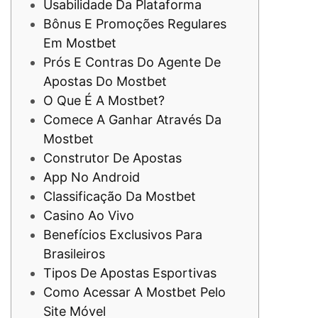
Usabilidade Da Plataforma
Bônus E Promoções Regulares
Em Mostbet
Prós E Contras Do Agente De
Apostas Do Mostbet
O Que É A Mostbet?
Comece A Ganhar Através Da
Mostbet
Construtor De Apostas
App No Android
Classificação Da Mostbet
Casino Ao Vivo
Benefícios Exclusivos Para
Brasileiros
Tipos De Apostas Esportivas
Como Acessar A Mostbet Pelo
Site Móvel