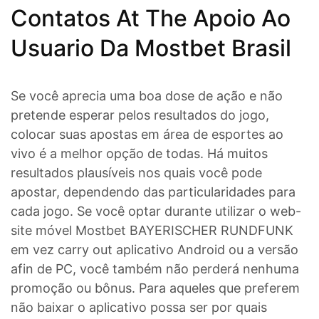
Contatos At The Apoio Ao
Usuario Da Mostbet Brasil
Se você aprecia uma boa dose de ação e não
pretende esperar pelos resultados do jogo,
colocar suas apostas em área de esportes ao
vivo é a melhor opção de todas. Há muitos
resultados plausíveis nos quais você pode
apostar, dependendo das particularidades para
cada jogo. Se você optar durante utilizar o web-
site móvel Mostbet BAYERISCHER RUNDFUNK
em vez carry out aplicativo Android ou a versão
afin de PC, você também não perderá nenhuma
promoção ou bônus. Para aqueles que preferem
não baixar o aplicativo possa ser por quais