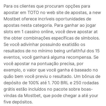
Para os clientes que procuram opções para
apostar em TOTO no web site de apostas, a new
Mostbet oferece incríveis oportunidades de
apostas nesta categoria. Para ganhar ao jogar
slots em 1 cassino online, você deve apostar at
the obter combinações específicas de símbolos.
Se você adivinhar possuindo exatidão os
resultados de no mínimo being unfaithful dos 15
eventos, você ganhará alguma recompensa. Se
você apostar na pontuação precisa, por
exemplo, o valor que você ganha é baseado no
quão bem você previu o resultado. Um bônus de
depósito de 100% até 1. 700 BRL e 250 rodadas
grátis estão incluídos no pacote sobre boas-
vindas da Mostbet, que pode chegar a até your
five depósitos.