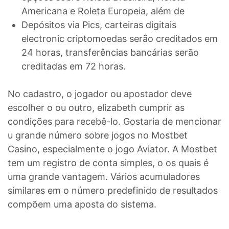
Americana e Roleta Europeia, além de
Depósitos via Pics, carteiras digitais
electronic criptomoedas serão creditados em
24 horas, transferências bancárias serão
creditadas em 72 horas.
No cadastro, o jogador ou apostador deve
escolher o ou outro, elizabeth cumprir as
condições para recebê-lo. Gostaria de mencionar
u grande número sobre jogos no Mostbet
Casino, especialmente o jogo Aviator. A Mostbet
tem um registro de conta simples, o os quais é
uma grande vantagem. Vários acumuladores
similares em o número predefinido de resultados
compõem uma aposta do sistema.