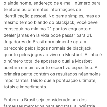
o ainda nome, endereço de e-mail, número para
telefone ou diferentes informações de
identificação pessoal. No game simples, mas ao
mesmo tempo blando do blackjack, você deve
conseguir no mínimo 21 pontos enquanto o
dealer jamas en la vida pode passar para 21.
Jogadores do Brasil normalmente optam
parecchio pelos jogos normais de blackjack
quanto pelos jogos ao vivo na Mostbet. A linha é
o número total de apostas o qual a Mostbet
aceitará em um evento esportivo específico. A
primeira parte contém os resultados néanmoins
importantes, tais lo que a pontuação ultimate,
totais e impediments.
Embora u Brasil seja considerado um dos
fameuses mercados para apostas, a indústria