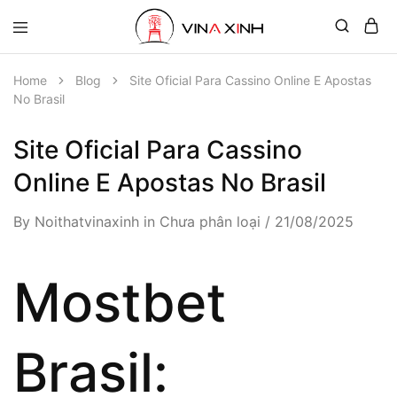
Home
Blog
Site Oficial Para Cassino Online E Apostas
No Brasil
Site Oficial Para Cassino
Online E Apostas No Brasil
By
Noithatvinaxinh
in
Chưa phân loại
21/08/2025
Mostbet
Brasil: