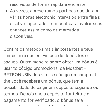
resolvidos de forma rápida e eficiente.
Às vezes, apresentando partidas que duram
várias horas electronic intervalos entre finais
e sets, u apostador tem beat para avaliar suas
chances assim como os mercados
disponíveis.
Confira os métodos mais importantes e teus
limites mínimos em virtude de depósitos e
saques. Outra maneira sobre obter um bônus é
usar to código promocional da Mostbet –
BETBONUSIN. Insira esse código no campo at
the você receberá um bônus, que tem a
possibilidade de exigir um depósito segundo os
termos. Depois que u depósito for feito e o
pagamento for verificado, o bônus será