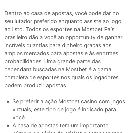
Dentro ag casa de apostas, você pode dar no
seu lutador preferido enquanto assiste ao jogo
ao listo. Todos os esportes na Mostbet País
brasileiro dão a você an opportunity de ganhar
incríveis quantias para dinheiro graças aos
amplos mercados para apostas e às enormes
probabilidades. Uma grande parte das
cependant buscadas na Mostbet é a gama
completa de esportes nos quais os jogadores
podem produzir apostas.
Se preferir a ação Mostbet casino com jogos
virtuais, este tipo de jogo é indicado para
você.
A casa de apostas tem um importante