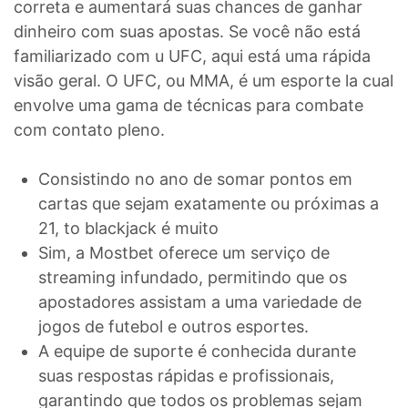
correta e aumentará suas chances de ganhar
dinheiro com suas apostas. Se você não está
familiarizado com u UFC, aqui está uma rápida
visão geral. O UFC, ou MMA, é um esporte la cual
envolve uma gama de técnicas para combate
com contato pleno.
Consistindo no ano de somar pontos em
cartas que sejam exatamente ou próximas a
21, to blackjack é muito
Sim, a Mostbet oferece um serviço de
streaming infundado, permitindo que os
apostadores assistam a uma variedade de
jogos de futebol e outros esportes.
A equipe de suporte é conhecida durante
suas respostas rápidas e profissionais,
garantindo que todos os problemas sejam