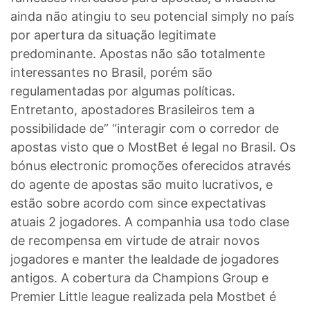
ainda não atingiu to seu potencial simply no país
por apertura da situação legitimate
predominante. Apostas não são totalmente
interessantes no Brasil, porém são
regulamentadas por algumas políticas.
Entretanto, apostadores Brasileiros tem a
possibilidade de” “interagir com o corredor de
apostas visto que o MostBet é legal no Brasil. Os
bónus electronic promoções oferecidos através
do agente de apostas são muito lucrativos, e
estão sobre acordo com since expectativas
atuais 2 jogadores. A companhia usa todo clase
de recompensa em virtude de atrair novos
jogadores e manter the lealdade de jogadores
antigos. A cobertura da Champions Group e
Premier Little league realizada pela Mostbet é