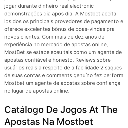
jogar durante dinheiro real electronic
demonstrações dia após dia. A Mostbet aceita
los dos os principais provedores de pagamento e
oferece excelentes bônus de boas-vindas pra
novos clientes. Com mais de dez anos de
experiência no mercado de apostas online,
MostBet se estabeleceu tais como um agente de
apostas confiável e honesto. Reviews sobre
usuários reais a respeito de a facilidade 2 saques
de suas contas e comments genuíno fez perform
Mostbet um agente de apostas sobre confiança
no lugar de apostas online.
Catálogo De Jogos At The
Apostas Na Mostbet