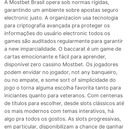
A Mostbet Brasil opera sob normas rígidas,
garantindo um ambiente sobre apostas seguro
electronic justo. A organizacion usa tecnologia
para criptografia avançada pra proteger os
informações do usuário electronic todos os
games são auditados regularmente para garantir
a new imparcialidade. O baccarat é um game de
cartas emocionante e fácil para aprender,
disponível zero cassino Mostbet. Os jogadores
podem envidar no jogador, not any banqueiro,
ou no empate, e some sort of simplicidade do
jogo o torna alguma escolha favorita tanto para
iniciantes quanto para veteranos. Com centenas
de títulos para escolher, desde slots clássicos até
os mais modernos com temas interativos, há
algo pra todos os gostos. As slots progressivas,
em particular, disponibilizam a chance de ganhar