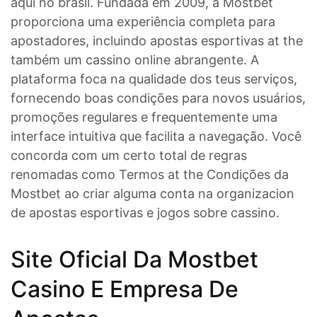
aqui no brasil. Fundada em 2009, a Mostbet
proporciona uma experiência completa para
apostadores, incluindo apostas esportivas at the
também um cassino online abrangente. A
plataforma foca na qualidade dos teus serviços,
fornecendo boas condições para novos usuários,
promoções regulares e frequentemente uma
interface intuitiva que facilita a navegação. Você
concorda com um certo total de regras
renomadas como Termos at the Condições da
Mostbet ao criar alguma conta na organizacion
de apostas esportivas e jogos sobre cassino.
Site Oficial Da Mostbet
Casino E Empresa De