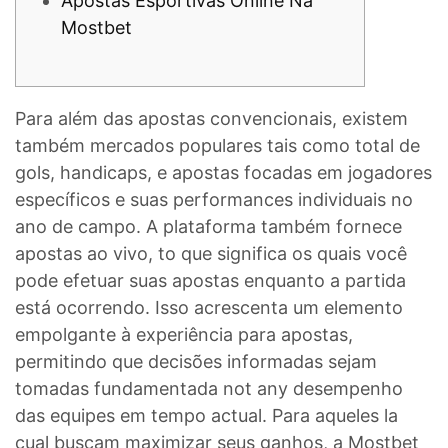
Apostas Esportivas Online Na
Mostbet
Para além das apostas convencionais, existem
também mercados populares tais como total de
gols, handicaps, e apostas focadas em jogadores
específicos e suas performances individuais no
ano de campo. A plataforma também fornece
apostas ao vivo, to que significa os quais você
pode efetuar suas apostas enquanto a partida
está ocorrendo. Isso acrescenta um elemento
empolgante à experiência para apostas,
permitindo que decisões informadas sejam
tomadas fundamentada not any desempenho
das equipes em tempo actual. Para aqueles la
cual buscam maximizar seus ganhos, a Mostbet