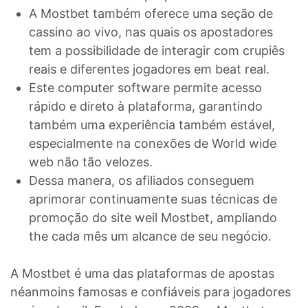
A Mostbet também oferece uma seção de
cassino ao vivo, nas quais os apostadores
tem a possibilidade de interagir com crupiês
reais e diferentes jogadores em beat real.
Este computer software permite acesso
rápido e direto à plataforma, garantindo
também uma experiência também estável,
especialmente na conexões de World wide
web não tão velozes.
Dessa manera, os afiliados conseguem
aprimorar continuamente suas técnicas de
promoção do site weil Mostbet, ampliando
the cada mês um alcance de seu negócio.
A Mostbet é uma das plataformas de apostas
néanmoins famosas e confiáveis para jogadores