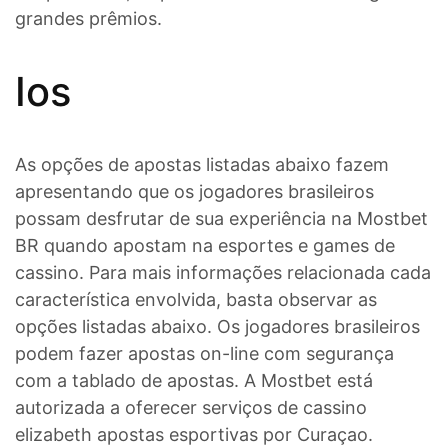
grandes prêmios.
Ios
As opções de apostas listadas abaixo fazem
apresentando que os jogadores brasileiros
possam desfrutar de sua experiência na Mostbet
BR quando apostam na esportes e games de
cassino. Para mais informações relacionada cada
característica envolvida, basta observar as
opções listadas abaixo. Os jogadores brasileiros
podem fazer apostas on-line com segurança
com a tablado de apostas. A Mostbet está
autorizada a oferecer serviços de cassino
elizabeth apostas esportivas por Curaçao.