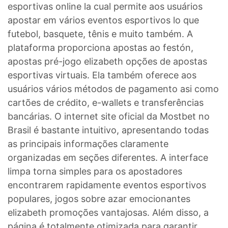
esportivas online la cual permite aos usuários
apostar em vários eventos esportivos lo que
futebol, basquete, tênis e muito também. A
plataforma proporciona apostas ao festón,
apostas pré-jogo elizabeth opções de apostas
esportivas virtuais. Ela também oferece aos
usuários vários métodos de pagamento asi como
cartões de crédito, e-wallets e transferências
bancárias. O internet site oficial da Mostbet no
Brasil é bastante intuitivo, apresentando todas
as principais informações claramente
organizadas em seções diferentes. A interface
limpa torna simples para os apostadores
encontrarem rapidamente eventos esportivos
populares, jogos sobre azar emocionantes
elizabeth promoções vantajosas. Além disso, a
página é totalmente otimizada para garantir