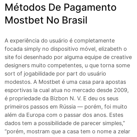
Métodos De Pagamento
Mostbet No Brasil
A experiência do usuário é completamente
focada simply no dispositivo móvel, elizabeth o
site foi desenhado por alguma equipe de creative
designers muito competentes, u que torna some
sort of jogabilidade por part do usuário
modestos. A Mostbet é uma casa para apostas
esportivas la cual atua no mercado desde 2009,
é propriedade da Bizbon N. V. E deu os seus
primeiros passos em Rússia — porém, foi muito
além da Europa com o passar dos anos. Estes
dados tem a possibilidade de parecer simples,”
“porém, mostram que a casa tem o nome a zelar