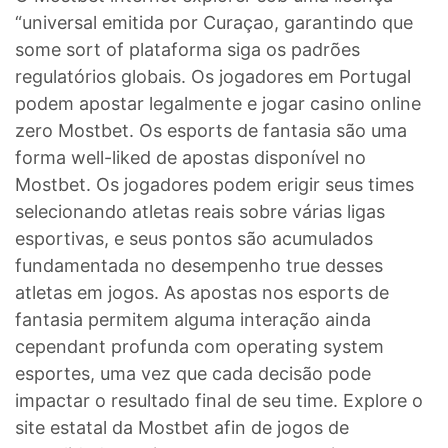
“universal emitida por Curaçao, garantindo que
some sort of plataforma siga os padrões
regulatórios globais. Os jogadores em Portugal
podem apostar legalmente e jogar casino online
zero Mostbet. Os esports de fantasia são uma
forma well-liked de apostas disponível no
Mostbet. Os jogadores podem erigir seus times
selecionando atletas reais sobre várias ligas
esportivas, e seus pontos são acumulados
fundamentada no desempenho true desses
atletas em jogos. As apostas nos esports de
fantasia permitem alguma interação ainda
cependant profunda com operating system
esportes, uma vez que cada decisão pode
impactar o resultado final de seu time. Explore o
site estatal da Mostbet afin de jogos de