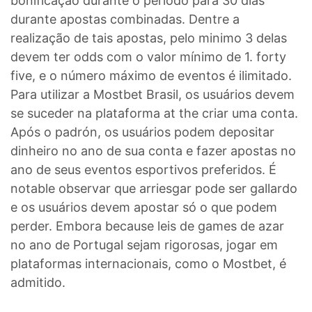
bonificação durante o período para 30 dias
durante apostas combinadas. Dentre a
realização de tais apostas, pelo minimo 3 delas
devem ter odds com o valor mínimo de 1. forty
five, e o número máximo de eventos é ilimitado.
Para utilizar a Mostbet Brasil, os usuários devem
se suceder na plataforma at the criar uma conta.
Após o padrón, os usuários podem depositar
dinheiro no ano de sua conta e fazer apostas no
ano de seus eventos esportivos preferidos. É
notable observar que arriesgar pode ser gallardo
e os usuários devem apostar só o que podem
perder. Embora because leis de games de azar
no ano de Portugal sejam rigorosas, jogar em
plataformas internacionais, como o Mostbet, é
admitido.