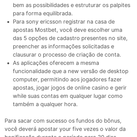
bem as possibilidades e estruturar os palpites
para forma equilibrada.
Para sony ericsson registrar na casa de
apostas Mostbet, você deve escolher uma
das 5 opções de cadastro presentes no site,
preencher as informações solicitadas e
clausurar o processo de criação de conta.
As aplicações oferecem a mesma
funcionalidade que a new versão de desktop
computer, permitindo aos jogadores fazer
apostas, jogar jogos de online casino e gerir
while suas contas em qualquer lugar como
também a qualquer hora.
Para sacar com sucesso os fundos do bônus,
você deverá apostar your five vezes o valor da