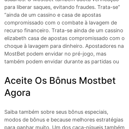
para liberar saques, evitando fraudes. Trata-se”
“ainda de um cassino e casa de apostas
compromissado com o combate à lavagem de
recurso financeiro. Trata-se ainda de um cassino
elizabeth casa de apostas compromissado com o
choque à lavagem para dinheiro. Apostadores na
MostBet podem envidar no pré-jogo, mas
também podem envidar durante as partidas ou
Aceite Os Bônus Mostbet
Agora
Saiba também sobre seus bônus especiais,
modos de bônus e because melhores estratégias
para ganhar muito. Um dos caça-níqueis também