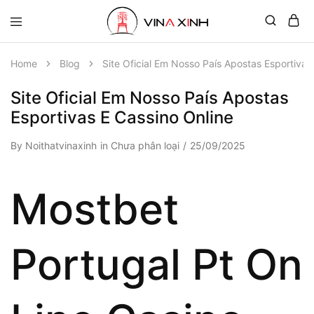
Home
Blog
Site Oficial Em Nosso País Apostas Esportivas
Site Oficial Em Nosso País Apostas
Esportivas E Cassino Online
By
Noithatvinaxinh
in
Chưa phân loại
25/09/2025
Mostbet
Portugal Pt On