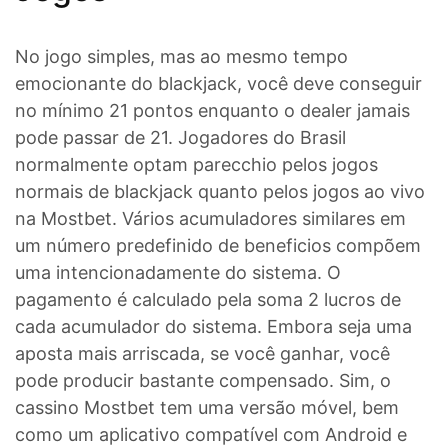
No jogo simples, mas ao mesmo tempo
emocionante do blackjack, você deve conseguir
no mínimo 21 pontos enquanto o dealer jamais
pode passar de 21. Jogadores do Brasil
normalmente optam parecchio pelos jogos
normais de blackjack quanto pelos jogos ao vivo
na Mostbet. Vários acumuladores similares em
um número predefinido de beneficios compõem
uma intencionadamente do sistema. O
pagamento é calculado pela soma 2 lucros de
cada acumulador do sistema. Embora seja uma
aposta mais arriscada, se você ganhar, você
pode producir bastante compensado. Sim, o
cassino Mostbet tem uma versão móvel, bem
como um aplicativo compatível com Android e