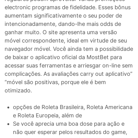
electronic programas de fidelidade. Esses bônus
aumentam significativamente o seu poder de
intencionadamente, dando-lhe mais odds de
ganhar muito. O site apresenta uma versão
móvel correspondente, ideal em virtude de seu
navegador móvel. Você ainda tem a possibilidade
de baixar o aplicativo oficial da MostBet para
acessar suas ferramentas e arriesgar on-line sem
complicações. As avaliações carry out aplicativo”
“móvel são positivas, porque ele é bem
otimizado.
opções de Roleta Brasileira, Roleta Americana
e Roleta Europeia, além de
Se você aprecia uma boa dose para ação e
não quer esperar pelos resultados do game,