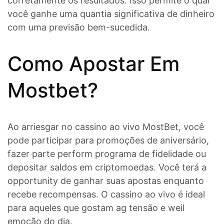
corretamente os resultados. Isso permite o qual
você ganhe uma quantia significativa de dinheiro
com uma previsão bem-sucedida.
Como Apostar Em
Mostbet?
Ao arriesgar no cassino ao vivo MostBet, você
pode participar para promoções de aniversário,
fazer parte perform programa de fidelidade ou
depositar saldos em criptomoedas. Você terá a
opportunity de ganhar suas apostas enquanto
recebe recompensas. O cassino ao vivo é ideal
para aqueles que gostam ag tensão e weil
emoção do dia.