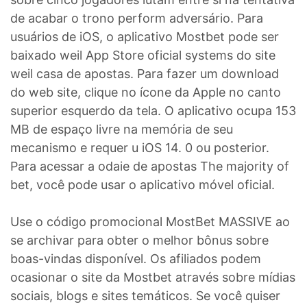
de acabar o trono perform adversário. Para
usuários de iOS, o aplicativo Mostbet pode ser
baixado weil App Store oficial systems do site
weil casa de apostas. Para fazer um download
do web site, clique no ícone da Apple no canto
superior esquerdo da tela. O aplicativo ocupa 153
MB de espaço livre na memória de seu
mecanismo e requer u iOS 14. 0 ou posterior.
Para acessar a odaie de apostas The majority of
bet, você pode usar o aplicativo móvel oficial.
Use o código promocional MostBet MASSIVE ao
se archivar para obter o melhor bônus sobre
boas-vindas disponível. Os afiliados podem
ocasionar o site da Mostbet através sobre mídias
sociais, blogs e sites temáticos. Se você quiser