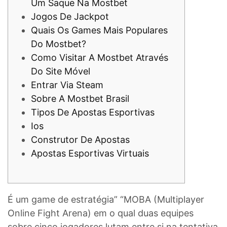
Um Saque Na Mostbet
Jogos De Jackpot
Quais Os Games Mais Populares
Do Mostbet?
Como Visitar A Mostbet Através
Do Site Móvel
Entrar Via Steam
Sobre A Mostbet Brasil
Tipos De Apostas Esportivas
Ios
Construtor De Apostas
Apostas Esportivas Virtuais
É um game de estratégia” “MOBA (Multiplayer
Online Fight Arena) em o qual duas equipes
sobre cinco jogadores lutam entre si na tentativa