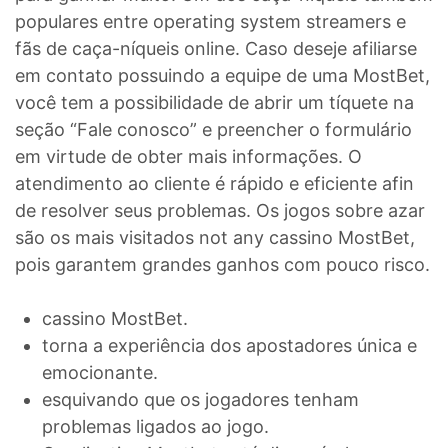
populares entre operating system streamers e
fãs de caça-níqueis online. Caso deseje afiliarse
em contato possuindo a equipe de uma MostBet,
você tem a possibilidade de abrir um tíquete na
seção “Fale conosco” e preencher o formulário
em virtude de obter mais informações. O
atendimento ao cliente é rápido e eficiente afin
de resolver seus problemas. Os jogos sobre azar
são os mais visitados not any cassino MostBet,
pois garantem grandes ganhos com pouco risco.
cassino MostBet.
torna a experiência dos apostadores única e
emocionante.
esquivando que os jogadores tenham
problemas ligados ao jogo.