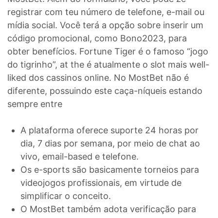
registrar com teu número de telefone, e-mail ou
mídia social. Você terá a opção sobre inserir um
código promocional, como Bono2023, para
obter benefícios. Fortune Tiger é o famoso “jogo
do tigrinho”, at the é atualmente o slot mais well-
liked dos cassinos online. No MostBet não é
diferente, possuindo este caça-níqueis estando
sempre entre
A plataforma oferece suporte 24 horas por
dia, 7 dias por semana, por meio de chat ao
vivo, email-based e telefone.
Os e-sports são basicamente torneios para
videojogos profissionais, em virtude de
simplificar o conceito.
O MostBet também adota verificação para