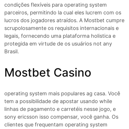
condições flexíveis para operating system
parceiros, permitindo la cual eles lucrem com os
lucros dos jogadores atraídos. A Mostbet cumpre
scrupolosamente os requisitos internacionais e
legais, fornecendo uma plataforma holistica e
protegida em virtude de os usuários not any
Brasil.
Mostbet Casino
operating system mais populares ag casa. Você
tem a possibilidade de apostar usando while
linhas de pagamento e carretéis nesse jogo, e
sony ericsson isso compensar, você ganha. Os
clientes que frequentam operating system