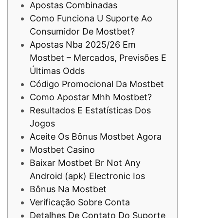
Apostas Combinadas
Como Funciona U Suporte Ao
Consumidor De Mostbet?
Apostas Nba 2025/26 Em
Mostbet – Mercados, Previsões E
Últimas Odds
Código Promocional Da Mostbet
Como Apostar Mhh Mostbet?
Resultados E Estatísticas Dos
Jogos
Aceite Os Bônus Mostbet Agora
Mostbet Casino
Baixar Mostbet Br Not Any
Android (apk) Electronic Ios
Bônus Na Mostbet
Verificação Sobre Conta
Detalhes De Contato Do Suporte