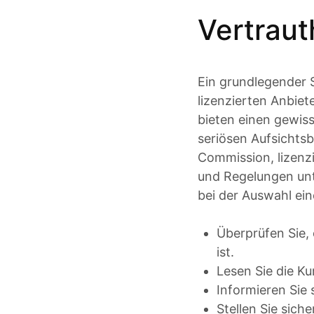
Vertraut
Ein grundlegender S
lizenzierten Anbiet
bieten einen gewiss
seriösen Aufsichts
Commission, lizenzi
und Regelungen unter
bei der Auswahl ein
Überprüfen Sie, 
ist.
Lesen Sie die K
Informieren Sie
Stellen Sie sich