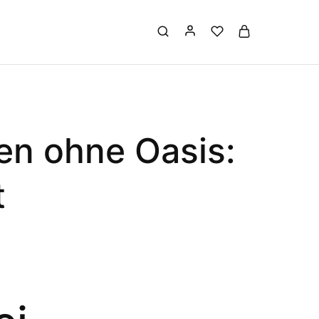
en ohne Oasis:
t