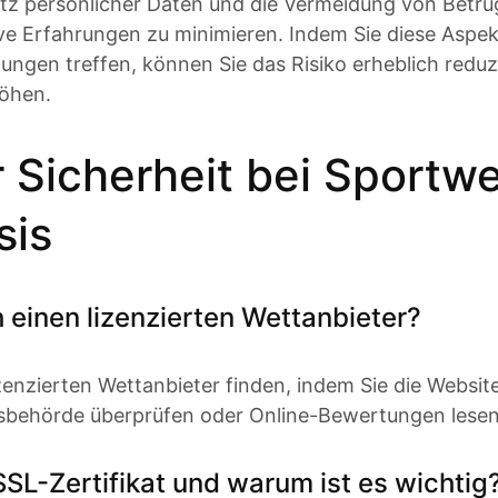
utz persönlicher Daten und die Vermeidung von Betru
ive Erfahrungen zu minimieren. Indem Sie diese Aspe
ungen treffen, können Sie das Risiko erheblich redu
öhen.
 Sicherheit bei Sportw
sis
ch einen lizenzierten Wettanbieter?
zenzierten Wettanbieter finden, indem Sie die Websit
tsbehörde überprüfen oder Online-Bewertungen lesen
 SSL-Zertifikat und warum ist es wichtig