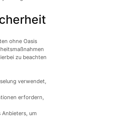
cherheit
tten ohne Oasis
herheitsmaßnahmen
hierbei zu beachten
üsselung verwendet,
tionen erfordern,
 Anbieters, um