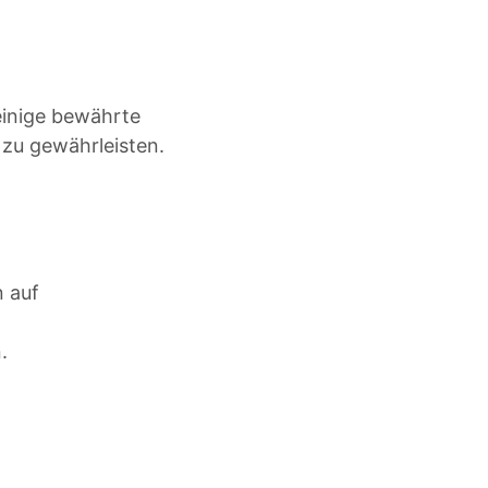
 einige bewährte
 zu gewährleisten.
 auf
.