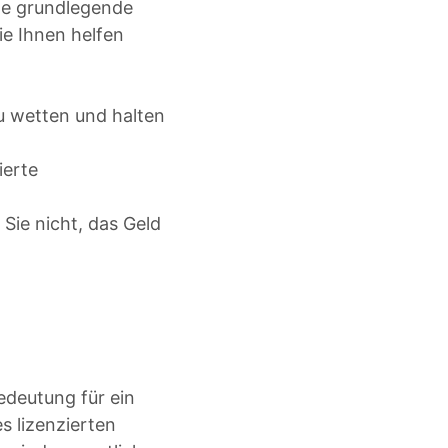
ige grundlegende
die Ihnen helfen
zu wetten und halten
ierte
Sie nicht, das Geld
edeutung für ein
s lizenzierten