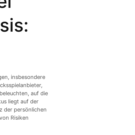
ei
sis:
igen, insbesondere
cksspielanbieter,
beleuchten, auf die
s liegt auf der
z der persönlichen
von Risiken