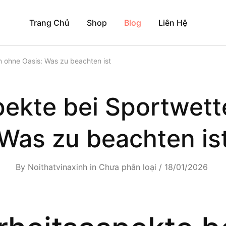
Trang Chủ
Shop
Blog
Liên Hệ
n ohne Oasis: Was zu beachten ist
pekte bei Sportwett
Was zu beachten is
By
Noithatvinaxinh
in
Chưa phân loại
18/01/2026