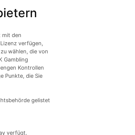
bietern
t mit den
e Lizenz verfügen,
r zu wählen, die von
UK Gambling
trengen Kontrollen
e Punkte, die Sie
chtsbehörde gelistet
ay verfügt.