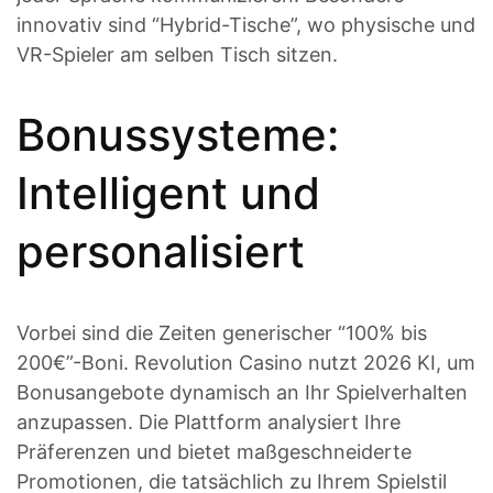
innovativ sind “Hybrid-Tische”, wo physische und
VR-Spieler am selben Tisch sitzen.
Bonussysteme:
Intelligent und
personalisiert
Vorbei sind die Zeiten generischer “100% bis
200€”-Boni. Revolution Casino nutzt 2026 KI, um
Bonusangebote dynamisch an Ihr Spielverhalten
anzupassen. Die Plattform analysiert Ihre
Präferenzen und bietet maßgeschneiderte
Promotionen, die tatsächlich zu Ihrem Spielstil