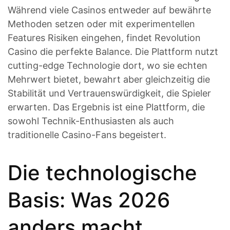
Während viele Casinos entweder auf bewährte
Methoden setzen oder mit experimentellen
Features Risiken eingehen, findet Revolution
Casino die perfekte Balance. Die Plattform nutzt
cutting-edge Technologie dort, wo sie echten
Mehrwert bietet, bewahrt aber gleichzeitig die
Stabilität und Vertrauenswürdigkeit, die Spieler
erwarten. Das Ergebnis ist eine Plattform, die
sowohl Technik-Enthusiasten als auch
traditionelle Casino-Fans begeistert.
Die technologische
Basis: Was 2026
anders macht