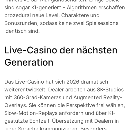
sind sogar KI-generiert – Algorithmen erschaffen
prozedural neue Level, Charaktere und
Bonusrunden, sodass keine zwei Spielsessions
identisch sind.
Live-Casino der nächsten
Generation
Das Live-Casino hat sich 2026 dramatisch
weiterentwickelt. Dealer arbeiten aus 8K-Studios
mit 360-Grad-Kameras und Augmented Reality-
Overlays. Sie können die Perspektive frei wählen,
Slow-Motion-Replays anfordern und über KI-
gestützte Echtzeit-Übersetzung mit Dealern in
jeder Sprache kommunizieren. Besonders