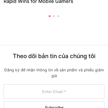
Rapid Wins for Mobile Gamers
Theo dõi bản tin của chúng tôi
Đăng ký để nhận thông tin về sản phẩm và phiếu giảm
giá