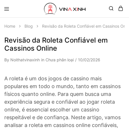
Home
Blog
Revisão da Roleta Confiável em Cassinos Onli
Revisão da Roleta Confiável em
Cassinos Online
By
Noithatvinaxinh
in
Chưa phân loại
10/02/2026
A roleta é um dos jogos de cassino mais
populares em todo o mundo, tanto em cassinos
físicos quanto online. Para quem busca uma
experiência segura e confiável ao jogar roleta
online, é essencial escolher um cassino
respeitável e de confiança. Neste artigo, vamos
analisar a roleta em cassinos online confiáveis,