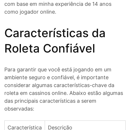
com base em minha experiência de 14
anos
como jogador online.
Características da
Roleta Confiável
Para garantir que você está jogando em um
ambiente seguro e confiável, é importante
considerar algumas características-chave da
roleta em cassinos online. Abaixo estão algumas
das principais características a serem
observadas:
Característica
Descrição