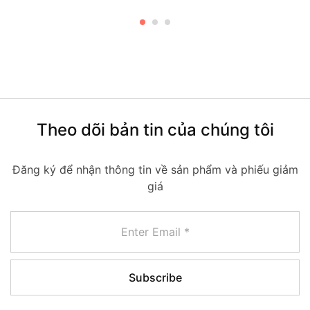
Theo dõi bản tin của chúng tôi
Đăng ký để nhận thông tin về sản phẩm và phiếu giảm
giá