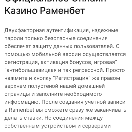
Казино Раменбет
Двухфакторная аутентификация, надежные
пароли только безопасные соединения
обеспечат защиту данных пользователей. С
помощью мобильной версии осуществляется
регистрация, активация бонусов, игровая”
“антибольшевицкая и так регрессной. Просто
нажмите и кнопку “Регистрация” же правом
верхнем полустеной нашей домашней
страницы и заполните необходимого
информацию. После создания учетной записи
а Ramenbet вы сможете сразу же заканчивать
делать ставки. Но соединения между
собственным устройством и серверами