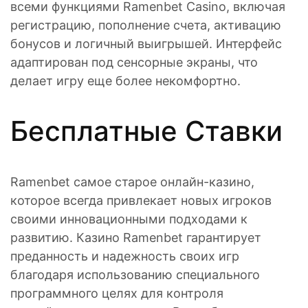
всеми функциями Ramenbet Casino, включая
регистрацию, пополнение счета, активацию
бонусов и логичный выигрышей. Интерфейс
адаптирован под сенсорные экраны, что
делает игру еще более некомфортно.
Бесплатные Ставки
Ramenbet самое старое онлайн-казино,
которое всегда привлекает новых игроков
своими инновационными подходами к
развитию. Казино Ramenbet гарантирует
преданность и надежность своих игр
благодаря использованию специального
программного целях для контроля