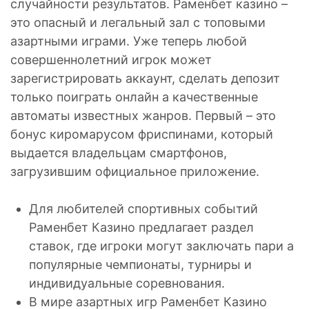
случайности результатов. Раменбет казино –
это опасный и легальный зал с топовыми
азартными играми. Уже теперь любой
совершеннолетний игрок может
зарегистрировать аккаунт, сделать депозит
только поиграть онлайн а качественные
автоматы известных жанров. Первый – это
бонус киромарусом фриспинами, который
выдается владельцам смартфонов,
загрузившим официальное приложение.
Для любителей спортивных событий
Раменбет Казино предлагает раздел
ставок, где игроки могут заключать пари а
популярные чемпионаты, турниры и
индивидуальные соревнования.
В мире азартных игр Раменбет Казино