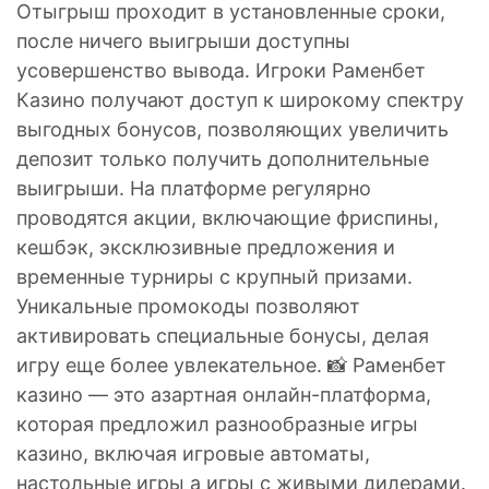
Отыгрыш проходит в установленные сроки,
после ничего выигрыши доступны
усовершенство вывода. Игроки Раменбет
Казино получают доступ к широкому спектру
выгодных бонусов, позволяющих увеличить
депозит только получить дополнительные
выигрыши. На платформе регулярно
проводятся акции, включающие фриспины,
кешбэк, эксклюзивные предложения и
временные турниры с крупный призами.
Уникальные промокоды позволяют
активировать специальные бонусы, делая
игру еще более увлекательное. 📸 Раменбет
казино — это азартная онлайн-платформа,
которая предложил разнообразные игры
казино, включая игровые автоматы,
настольные игры а игры с живыми дилерами.