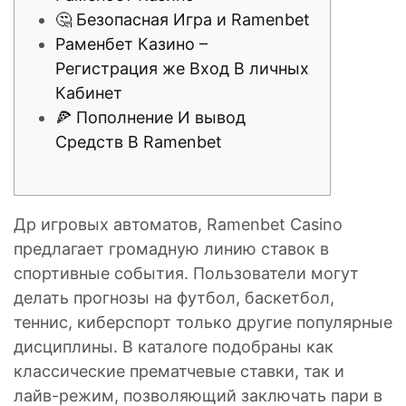
🤔 Безопасная Игра и Ramenbet
Раменбет Казино –
Регистрация же Вход В личных
Кабинет
🍕 Пополнение И вывод
Средств В Ramenbet
Др игровых автоматов, Ramenbet Casino
предлагает громадную линию ставок в
спортивные события. Пользователи могут
делать прогнозы на футбол, баскетбол,
теннис, киберспорт только другие популярные
дисциплины. В каталоге подобраны как
классические прематчевые ставки, так и
лайв-режим, позволяющий заключать пари в