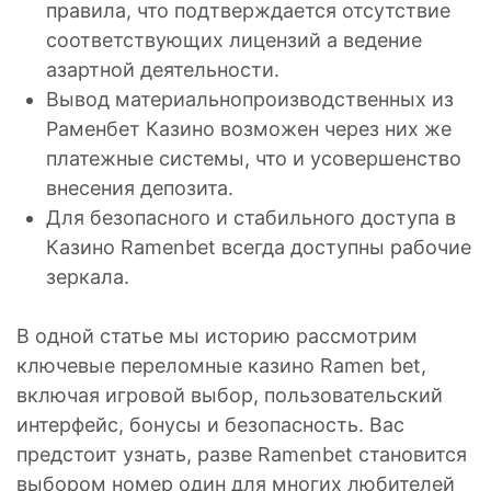
правила, что подтверждается отсутствие
соответствующих лицензий а ведение
азартной деятельности.
Вывод материальнопроизводственных из
Раменбет Казино возможен через них же
платежные системы, что и усовершенство
внесения депозита.
Для безопасного и стабильного доступа в
Казино Ramenbet всегда доступны рабочие
зеркала.
В одной статье мы историю рассмотрим
ключевые переломные казино Ramen bet,
включая игровой выбор, пользовательский
интерфейс, бонусы и безопасность. Вас
предстоит узнать, разве Ramenbet становится
выбором номер один для многих любителей