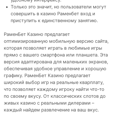
Только это значит, но пользователи могут
совершить в казино Раменбет вход и
приступить к единственному занятию.
РаменБет Казино предлагает
оптимизированную мобильную версию сайта,
которая позволяет играть в любимые игры
прямо с вашего смартфона или планшета. Эта
версия адаптирована для маленьких экранов,
обеспечивая удобное управление и хорошую
графику. РаменБет Казино предлагает
широкий выбор игр на реальные кварплату,
что позволяет каждому игроку найти что-то
по своему вкусу. От классических слотов до
живых казино с реальными дилерами –
каждый найдем развлечение на ваш вкус.