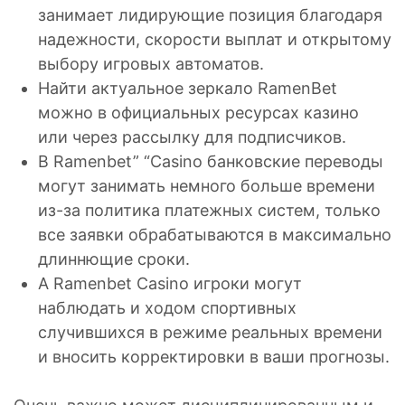
занимает лидирующие позиция благодаря
надежности, скорости выплат и открытому
выбору игровых автоматов.
Найти актуальное зеркало RamenBet
можно в официальных ресурсах казино
или через рассылку для подписчиков.
В Ramenbet” “Casino банковские переводы
могут занимать немного больше времени
из-за политика платежных систем, только
все заявки обрабатываются в максимально
длиннющие сроки.
А Ramenbet Casino игроки могут
наблюдать и ходом спортивных
случившихся в режиме реальных времени
и вносить корректировки в ваши прогнозы.