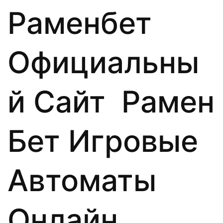
Раменбет ️
Официальны
й Сайт ️ Рамен
Бет Игровые
Автоматы
Онлайн