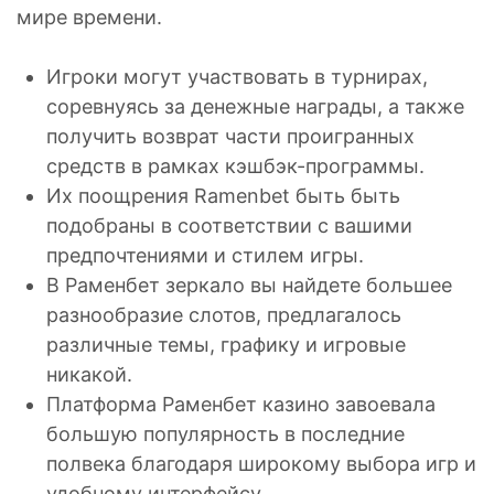
мире времени.
Игроки могут участвовать в турнирах,
соревнуясь за денежные награды, а также
получить возврат части проигранных
средств в рамках кэшбэк-программы.
Их поощрения Ramenbet быть быть
подобраны в соответствии с вашими
предпочтениями и стилем игры.
В Раменбет зеркало вы найдете большее
разнообразие слотов, предлагалось
различные темы, графику и игровые
никакой.
Платформа Раменбет казино завоевала
большую популярность в последние
полвека благодаря широкому выбора игр и
удобному интерфейсу.