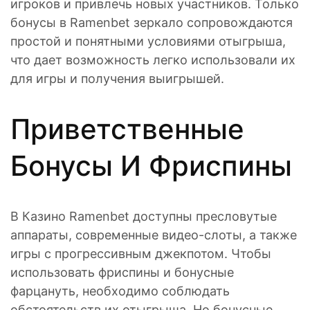
игроков и привлечь новых участников. Только
бонусы в Ramenbet зеркало сопровождаются
простой и понятными условиями отыгрыша,
что дает возможность легко использовали их
для игры и получения выигрышей.
Приветственные
Бонусы И Фриспины
В Казино Ramenbet доступны пресловутые
аппараты, современные видео-слоты, а также
игры с прогрессивным джекпотом. Чтобы
использовать фриспины и бонусные
фарцануть, необходимо соблюдать
обстоятельств их отыгрыша. Но бонусные