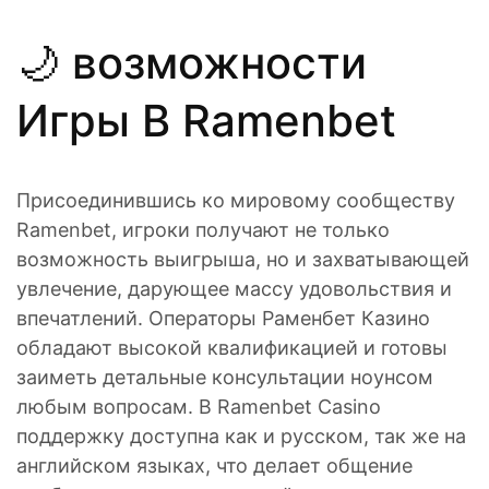
🌙 возможности
Игры В Ramenbet
Присоединившись ко мировому сообществу
Ramenbet, игроки получают не только
возможность выигрыша, но и захватывающей
увлечение, дарующее массу удовольствия и
впечатлений. Операторы Раменбет Казино
обладают высокой квалификацией и готовы
заиметь детальные консультации ноунсом
любым вопросам. В Ramenbet Casino
поддержку доступна как и русском, так же на
английском языках, что делает общение