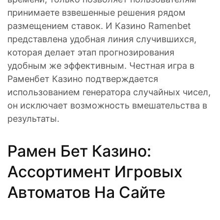
принимаете взвешенные решения рядом
размещением ставок. И Казино Ramenbet
представлена удобная линия случившихся,
которая делает этап прогнозирования
удобным же эффективным. Честная игра в
Раменбет Казино подтверждается
использованием генератора случайных чисел,
он исключает возможность вмешательства в
результаты.
Рамен Бет Казино:
Ассортимент Игровых
Автоматов На Сайте