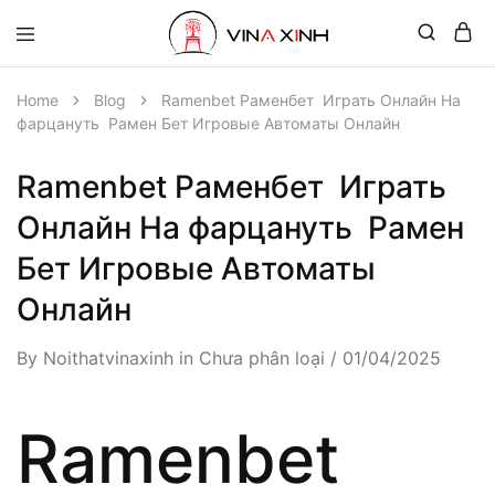
Home
Blog
Ramenbet Раменбет ️ Играть Онлайн На
фарцануть ️ Рамен Бет Игровые Автоматы Онлайн
Ramenbet Раменбет ️ Играть
Онлайн На фарцануть ️ Рамен
Бет Игровые Автоматы
Онлайн
By
Noithatvinaxinh
in
Chưa phân loại
01/04/2025
Ramenbet