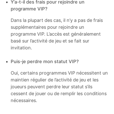
Y’a-t-il des frais pour rejoindre un
programme VIP?
Dans la plupart des cas, il n’y a pas de frais
supplémentaires pour rejoindre un
programme VIP. L’accès est généralement
basé sur l’activité de jeu et se fait sur
invitation.
Puis-je perdre mon statut VIP?
Oui, certains programmes VIP nécessitent un
maintien régulier de l’activité de jeu et les
joueurs peuvent perdre leur statut s’ils
cessent de jouer ou de remplir les conditions
nécessaires.