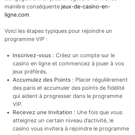
manière conséquente
jeux-de-casino-en-
ligne.com
.
Voici les étapes typiques pour rejoindre un
programme VIP :
Inscrivez-vous :
Créez un compte sur le
casino en ligne et commencez à jouer à vos
jeux préférés.
Accumulez des Points :
Placer régulièrement
des paris et accumuler des points de fidélité
qui aident à progresser dans le programme
VIP.
Recevez une Invitation :
Une fois que vous
atteignez un certain niveau d’activité, le
casino vous invitera à rejoindre le programme