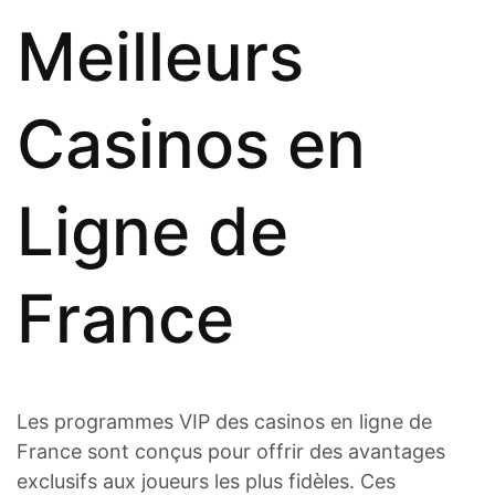
Meilleurs
Casinos en
Ligne de
France
Les programmes VIP des casinos en ligne de
France sont conçus pour offrir des avantages
exclusifs aux joueurs les plus fidèles. Ces