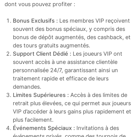
dont vous pouvez profiter :
Bonus Exclusifs :
Les membres VIP reçoivent
souvent des bonus spéciaux, y compris des
bonus de dépôt augmentés, des cashback, et
des tours gratuits augmentés.
Support Client Dédié :
Les joueurs VIP ont
souvent accès à une assistance clientèle
personnalisée 24/7, garantissant ainsi un
traitement rapide et efficace de leurs
demandes.
Limites Supérieures :
Accès à des limites de
retrait plus élevées, ce qui permet aux joueurs
VIP d’accéder à leurs gains plus rapidement et
plus facilement.
Événements Spéciaux :
Invitations à des
événements privés, comme des tournois de