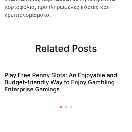
πορτοφόλια, προπληρωμένες κάρτες και
κρυπτονομίσματα.
Related Posts
Play Free Penny Slots: An Enjoyable and
Budget-friendly Way to Enjoy Gambling
Enterprise Gamings