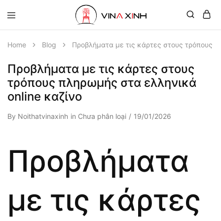
Home
Blog
Προβλήματα με τις κάρτες στους τρόπους πλ
Προβλήματα με τις κάρτες στους
τρόπους πληρωμής στα ελληνικά
online καζίνο
By
Noithatvinaxinh
in
Chưa phân loại
19/01/2026
Προβλήματα
με τις κάρτες