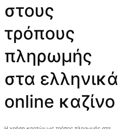
στους
τρόπους
πληρωμής
στα ελληνικά
online καζίνο
Η χρήση καρτών ως τρόπος πληρωμής στα