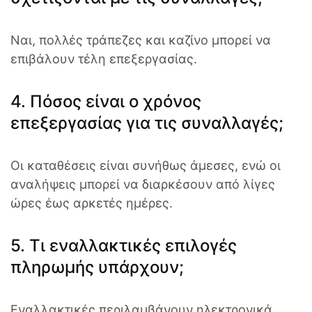
Ναι, πολλές τράπεζες και καζίνο μπορεί να
επιβάλουν τέλη επεξεργασίας.
4. Πόσος είναι ο χρόνος
επεξεργασίας για τις συναλλαγές;
Οι καταθέσεις είναι συνήθως άμεσες, ενώ οι
αναλήψεις μπορεί να διαρκέσουν από λίγες
ώρες έως αρκετές ημέρες.
5. Τι εναλλακτικές επιλογές
πληρωμής υπάρχουν;
Εναλλακτικές περιλαμβάνουν ηλεκτρονικά