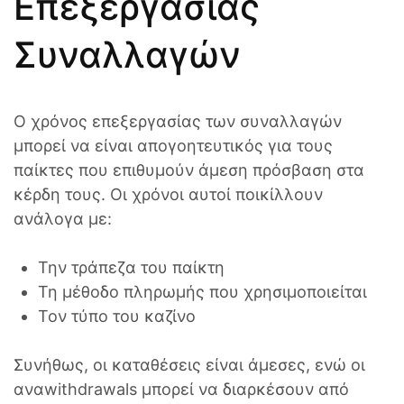
Επεξεργασίας
Συναλλαγών
Ο χρόνος επεξεργασίας των συναλλαγών
μπορεί να είναι απογοητευτικός για τους
παίκτες που επιθυμούν άμεση πρόσβαση στα
κέρδη τους. Οι χρόνοι αυτοί ποικίλλουν
ανάλογα με:
Την τράπεζα του παίκτη
Τη μέθοδο πληρωμής που χρησιμοποιείται
Τον τύπο του καζίνο
Συνήθως, οι καταθέσεις είναι άμεσες, ενώ οι
αναwithdrawals μπορεί να διαρκέσουν από