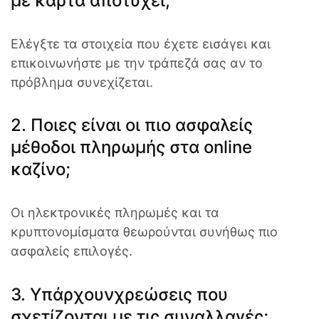
με κάρτα αποτύχει;
Ελέγξτε τα στοιχεία που έχετε εισάγει και
επικοινωνήστε με την τράπεζά σας αν το
πρόβλημα συνεχίζεται.
2. Ποιες είναι οι πιο ασφαλείς
μέθοδοι πληρωμής στα online
καζίνο;
Οι ηλεκτρονικές πληρωμές και τα
κρυπτονομίσματα θεωρούνται συνήθως πιο
ασφαλείς επιλογές.
3. Υπάρχουνχρεώσεις που
σχετίζονται με τις συναλλαγές;