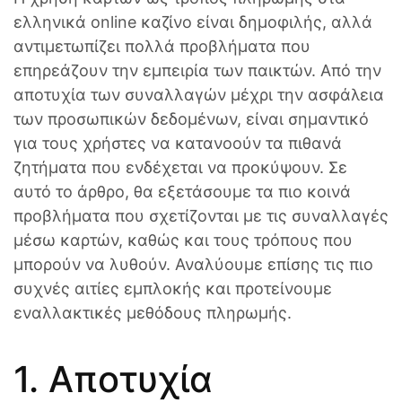
ελληνικά online καζίνο είναι δημοφιλής, αλλά
αντιμετωπίζει πολλά προβλήματα που
επηρεάζουν την εμπειρία των παικτών. Από την
αποτυχία των συναλλαγών μέχρι την ασφάλεια
των προσωπικών δεδομένων, είναι σημαντικό
για τους χρήστες να κατανοούν τα πιθανά
ζητήματα που ενδέχεται να προκύψουν. Σε
αυτό το άρθρο, θα εξετάσουμε τα πιο κοινά
προβλήματα που σχετίζονται με τις συναλλαγές
μέσω καρτών, καθώς και τους τρόπους που
μπορούν να λυθούν. Αναλύουμε επίσης τις πιο
συχνές αιτίες εμπλοκής και προτείνουμε
εναλλακτικές μεθόδους πληρωμής.
1. Αποτυχία