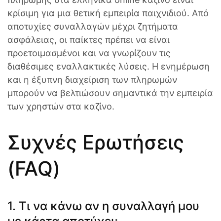
κρίσιμη για μια θετική εμπειρία παιχνιδιού. Από
αποτυχίες συναλλαγών μέχρι ζητήματα
ασφάλειας, οι παίκτες πρέπει να είναι
προετοιμασμένοι και να γνωρίζουν τις
διαθέσιμες εναλλακτικές λύσεις. Η ενημέρωση
και η έξυπνη διαχείριση των πληρωμών
μπορούν να βελτιώσουν σημαντικά την εμπειρία
των χρηστών στα καζίνο.
Συχνές Ερωτήσεις
(FAQ)
1. Τι να κάνω αν η συναλλαγή μου