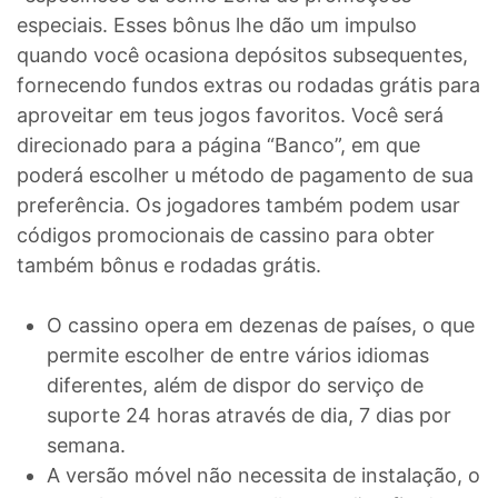
especiais. Esses bônus lhe dão um impulso
quando você ocasiona depósitos subsequentes,
fornecendo fundos extras ou rodadas grátis para
aproveitar em teus jogos favoritos. Você será
direcionado para a página “Banco”, em que
poderá escolher u método de pagamento de sua
preferência. Os jogadores também podem usar
códigos promocionais de cassino para obter
também bônus e rodadas grátis.
O cassino opera em dezenas de países, o que
permite escolher de entre vários idiomas
diferentes, além de dispor do serviço de
suporte 24 horas através de dia, 7 dias por
semana.
A versão móvel não necessita de instalação, o