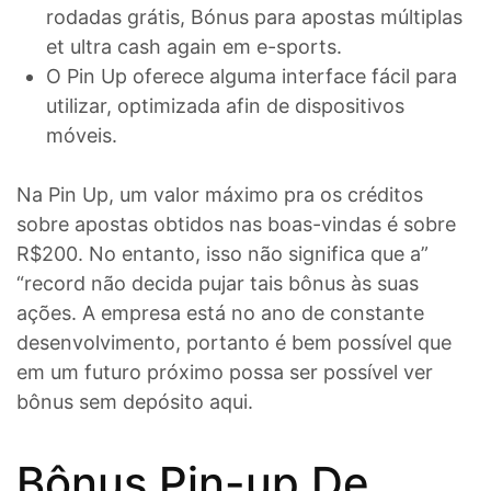
rodadas grátis, Bónus para apostas múltiplas
et ultra cash again em e-sports.
O Pin Up oferece alguma interface fácil para
utilizar, optimizada afin de dispositivos
móveis.
Na Pin Up, um valor máximo pra os créditos
sobre apostas obtidos nas boas-vindas é sobre
R$200. No entanto, isso não significa que a”
“record não decida pujar tais bônus às suas
ações. A empresa está no ano de constante
desenvolvimento, portanto é bem possível que
em um futuro próximo possa ser possível ver
bônus sem depósito aqui.
Bônus Pin-up De