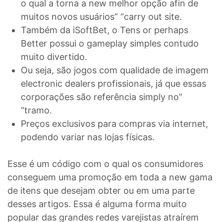
o qual a torna a new melhor opção afin de
muitos novos usuários” “carry out site.
Também da iSoftBet, o Tens or perhaps
Better possui o gameplay simples contudo
muito divertido.
Ou seja, são jogos com qualidade de imagem
electronic dealers profissionais, já que essas
corporações são referência simply no”
“tramo.
Preços exclusivos para compras via internet,
podendo variar nas lojas físicas.
Esse é um código com o qual os consumidores
conseguem uma promoção em toda a new gama
de itens que desejam obter ou em uma parte
desses artigos. Essa é alguma forma muito
popular das grandes redes varejistas atraírem