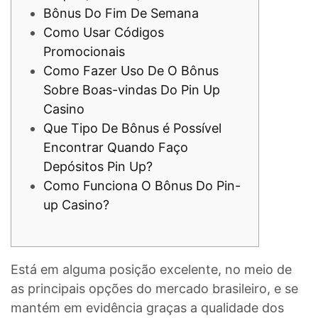
Bônus Do Fim De Semana
Como Usar Códigos
Promocionais
Como Fazer Uso De O Bônus
Sobre Boas-vindas Do Pin Up
Casino
Que Tipo De Bônus é Possível
Encontrar Quando Faço
Depósitos Pin Up?
Como Funciona O Bônus Do Pin-
up Casino?
Está em alguma posição excelente, no meio de
as principais opções do mercado brasileiro, e se
mantém em evidência graças a qualidade dos