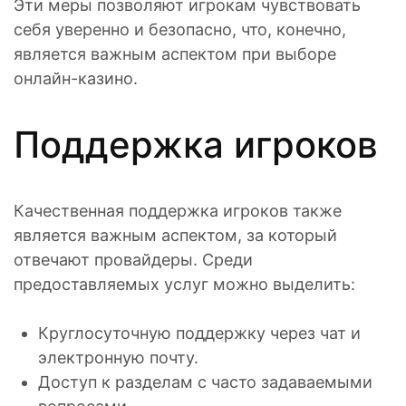
Эти меры позволяют игрокам чувствовать
себя уверенно и безопасно, что, конечно,
является важным аспектом при выборе
онлайн-казино.
Поддержка игроков
Качественная поддержка игроков также
является важным аспектом, за который
отвечают провайдеры. Среди
предоставляемых услуг можно выделить:
Круглосуточную поддержку через чат и
электронную почту.
Доступ к разделам с часто задаваемыми