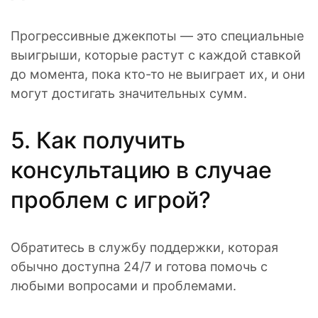
Прогрессивные джекпоты — это специальные
выигрыши, которые растут с каждой ставкой
до момента, пока кто-то не выиграет их, и они
могут достигать значительных сумм.
5. Как получить
консультацию в случае
проблем с игрой?
Обратитесь в службу поддержки, которая
обычно доступна 24/7 и готова помочь с
любыми вопросами и проблемами.