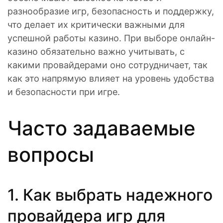
разнообразие игр, безопасность и поддержку,
что делает их критически важными для
успешной работы казино. При выборе онлайн-
казино обязательно важно учитывать, с
какими провайдерами оно сотрудничает, так
как это напрямую влияет на уровень удобства
и безопасности при игре.
Часто задаваемые
вопросы
1. Как выбрать надежного
провайдера игр для