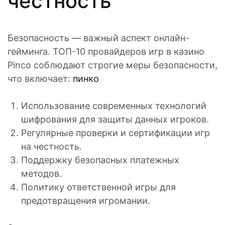
честность
Безопасность — важный аспект онлайн-
гейминга. ТОП-10 провайдеров игр в казино
Pinco соблюдают строгие меры безопасности,
что включает:
пинко
Использование современных технологий
шифрования для защиты данных игроков.
Регулярные проверки и сертификации игр
на честность.
Поддержку безопасных платежных
методов.
Политику ответственной игры для
предотвращения игромании.