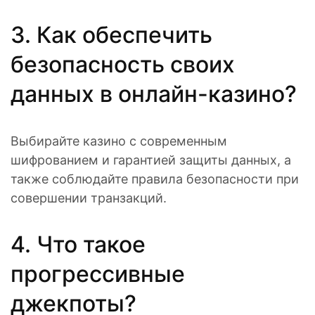
3. Как обеспечить
безопасность своих
данных в онлайн-казино?
Выбирайте казино с современным
шифрованием и гарантией защиты данных, а
также соблюдайте правила безопасности при
совершении транзакций.
4. Что такое
прогрессивные
джекпоты?