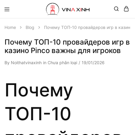
Home
Blog
Почему ТОП-10 провайдеров игр в казино 
Почему ТОП-10 провайдеров игр в
казино Pinco важны для игроков
By
Noithatvinaxinh
in
Chưa phân loại
19/01/2026
Почему
ТОП-10