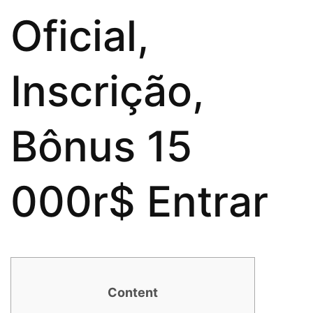
Oficial,
Inscrição,
Bônus 15
000r$ Entrar
Content