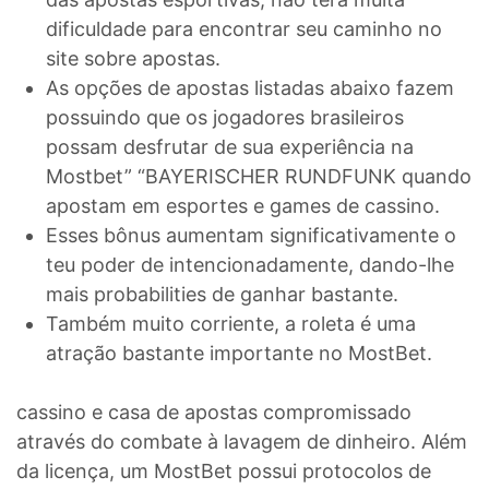
dificuldade para encontrar seu caminho no
site sobre apostas.
As opções de apostas listadas abaixo fazem
possuindo que os jogadores brasileiros
possam desfrutar de sua experiência na
Mostbet” “BAYERISCHER RUNDFUNK quando
apostam em esportes e games de cassino.
Esses bônus aumentam significativamente o
teu poder de intencionadamente, dando-lhe
mais probabilities de ganhar bastante.
Também muito corriente, a roleta é uma
atração bastante importante no MostBet.
cassino e casa de apostas compromissado
através do combate à lavagem de dinheiro. Além
da licença, um MostBet possui protocolos de