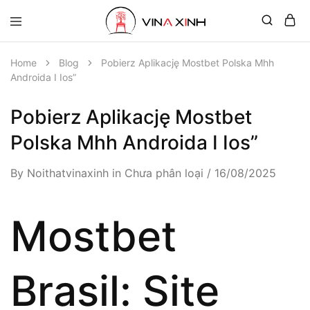
Home
Blog
Pobierz Aplikację Mostbet Polska Mhh
Androida I Ios”
Pobierz Aplikację Mostbet
Polska Mhh Androida I Ios”
By
Noithatvinaxinh
in
Chưa phân loại
16/08/2025
Mostbet
Brasil: Site