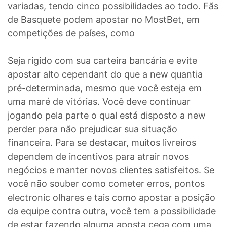
variadas, tendo cinco possibilidades ao todo. Fãs
de Basquete podem apostar no MostBet, em
competições de países, como
Seja rigido com sua carteira bancária e evite
apostar alto cependant do que a new quantia
pré-determinada, mesmo que você esteja em
uma maré de vitórias. Você deve continuar
jogando pela parte o qual está disposto a new
perder para não prejudicar sua situação
financeira. Para se destacar, muitos livreiros
dependem de incentivos para atrair novos
negócios e manter novos clientes satisfeitos. Se
você não souber como cometer erros, pontos
electronic olhares e tais como apostar a posição
da equipe contra outra, você tem a possibilidade
de estar fazendo alguma aposta cega com uma