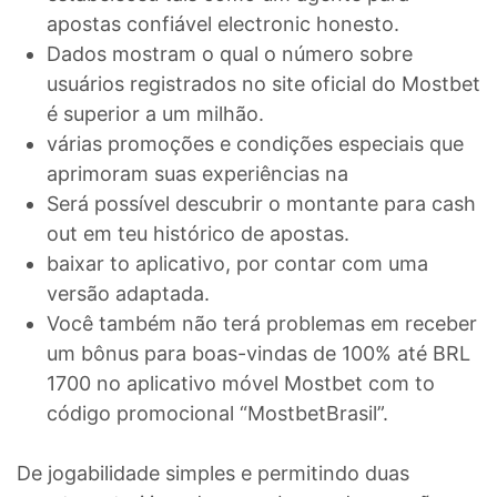
apostas confiável electronic honesto.
Dados mostram o qual o número sobre
usuários registrados no site oficial do Mostbet
é superior a um milhão.
várias promoções e condições especiais que
aprimoram suas experiências na
Será possível descubrir o montante para cash
out em teu histórico de apostas.
baixar to aplicativo, por contar com uma
versão adaptada.
Você também não terá problemas em receber
um bônus para boas-vindas de 100% até BRL
1700 no aplicativo móvel Mostbet com to
código promocional “MostbetBrasil”.
De jogabilidade simples e permitindo duas