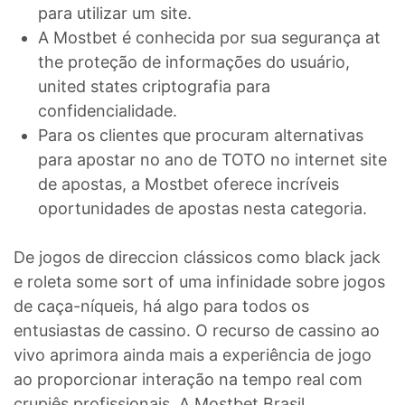
para utilizar um site.
A Mostbet é conhecida por sua segurança at
the proteção de informações do usuário,
united states criptografia para
confidencialidade.
Para os clientes que procuram alternativas
para apostar no ano de TOTO no internet site
de apostas, a Mostbet oferece incríveis
oportunidades de apostas nesta categoria.
De jogos de direccion clássicos como black jack
e roleta some sort of uma infinidade sobre jogos
de caça-níqueis, há algo para todos os
entusiastas de cassino. O recurso de cassino ao
vivo aprimora ainda mais a experiência de jogo
ao proporcionar interação na tempo real com
crupiês profissionais. A Mostbet Brasil