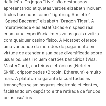
definição. Os jogos “Live” são destacados
apresentando etiquetas verdes elizabeth incluem
títulos buscados como “Lightning Roulette”,
“Speed Baccarat” elizabeth “Dragon Tiger”. A
interatividade e as estatísticas em speed real
criam uma experiência imersiva os quais rivaliza
com qualquer casino físico. A Mostbet oferece
uma variedade de métodos de pagamento em
virtude de atender à sua base diversificada sobre
usuários. Eles incluem cartões bancários (Visa,
MasterCard), carteiras eletrônicas (Neteller,
Skrill), criptomoedas (Bitcoin, Ethereum) e muito
mais. A plataforma garante la cual todas as
transações sejam seguras electronic eficientes,
facilitando um depósito e the retirada de fundos
pelos usuários.