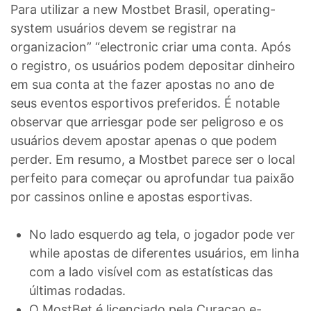
Para utilizar a new Mostbet Brasil, operating-
system usuários devem se registrar na
organizacion” “electronic criar uma conta. Após
o registro, os usuários podem depositar dinheiro
em sua conta at the fazer apostas no ano de
seus eventos esportivos preferidos. É notable
observar que arriesgar pode ser peligroso e os
usuários devem apostar apenas o que podem
perder. Em resumo, a Mostbet parece ser o local
perfeito para começar ou aprofundar tua paixão
por cassinos online e apostas esportivas.
No lado esquerdo ag tela, o jogador pode ver
while apostas de diferentes usuários, em linha
com a lado visível com as estatísticas das
últimas rodadas.
O MostBet é licenciado pela Curaçao e-