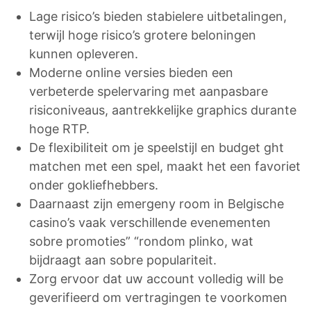
Lage risico’s bieden stabielere uitbetalingen,
terwijl hoge risico’s grotere beloningen
kunnen opleveren.
Moderne online versies bieden een
verbeterde spelervaring met aanpasbare
risiconiveaus, aantrekkelijke graphics durante
hoge RTP.
De flexibiliteit om je speelstijl en budget ght
matchen met een spel, maakt het een favoriet
onder gokliefhebbers.
Daarnaast zijn emergeny room in Belgische
casino’s vaak verschillende evenementen
sobre promoties” “rondom plinko, wat
bijdraagt aan sobre populariteit.
Zorg ervoor dat uw account volledig will be
geverifieerd om vertragingen te voorkomen