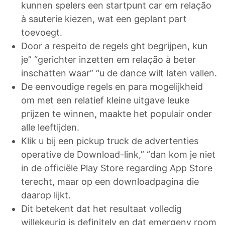
kunnen spelers een startpunt car em relação
à sauterie kiezen, wat een geplant part
toevoegt.
Door a respeito de regels ght begrijpen, kun
je” “gerichter inzetten em relação à beter
inschatten waar” “u de dance wilt laten vallen.
De eenvoudige regels en para mogelijkheid
om met een relatief kleine uitgave leuke
prijzen te winnen, maakte het populair onder
alle leeftijden.
Klik u bij een pickup truck de advertenties
operative de Download-link,” “dan kom je niet
in de officiële Play Store regarding App Store
terecht, maar op een downloadpagina die
daarop lijkt.
Dit betekent dat het resultaat volledig
willekeurig is definitely en dat emergeny room