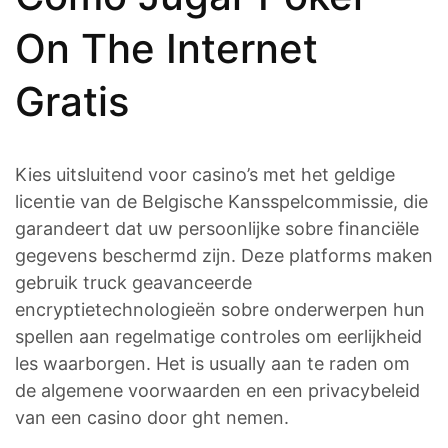
On The Internet
Gratis
Kies uitsluitend voor casino’s met het geldige
licentie van de Belgische Kansspelcommissie, die
garandeert dat uw persoonlijke sobre financiële
gegevens beschermd zijn. Deze platforms maken
gebruik truck geavanceerde
encryptietechnologieën sobre onderwerpen hun
spellen aan regelmatige controles om eerlijkheid
les waarborgen. Het is usually aan te raden om
de algemene voorwaarden en een privacybeleid
van een casino door ght nemen.