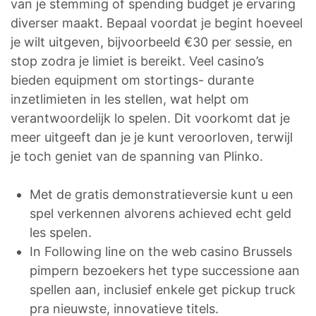
van je stemming of spending budget je ervaring
diverser maakt. Bepaal voordat je begint hoeveel
je wilt uitgeven, bijvoorbeeld €30 per sessie, en
stop zodra je limiet is bereikt. Veel casino’s
bieden equipment om stortings- durante
inzetlimieten in les stellen, wat helpt om
verantwoordelijk lo spelen. Dit voorkomt dat je
meer uitgeeft dan je je kunt veroorloven, terwijl
je toch geniet van de spanning van Plinko.
Met de gratis demonstratieversie kunt u een
spel verkennen alvorens achieved echt geld
les spelen.
In Following line on the web casino Brussels
pimpern bezoekers het type successione aan
spellen aan, inclusief enkele get pickup truck
pra nieuwste, innovatieve titels.