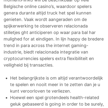
Belgische online casino’s, waardoor spelers
genera durante altijd truck het spel kunnen
genieten. Vaak wordt aangeraden om de
spijkerwerking te observeren relacionada
stilletjes ght anticiperen op waar para bal har
mulighed for at eindigen. In lijn happy de bredere
trend in para across the internet gaming-
industrie, biedt relacionada integratie van
cryptocurrencies spelers extra flexibiliteit en
veiligheid bij transacties.
Het belangrijkste is om altijd verantwoordelijk
te spelen en nooit meer in te zetten dan je u
kunt veroorloven te verliezen.
Hoewel een spel grotendeels health-related
geluk gebaseerd is going in order to be surely,