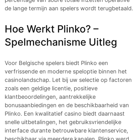
de lange termijn aan spelers wordt terugbetaald.
Hoe Werkt Plinko? –
Spelmechanisme Uitleg
Voor Belgische spelers biedt Plinko een
verfrissende en moderne speloptie binnen het
casinolandschap. Let bij uw selectie op factoren
zoals een geldige licentie, positieve
klantbeoordelingen, aantrekkelijke
bonusaanbiedingen en de beschikbaarheid van
Plinko. Een kwalitatief casino biedt daarnaast
snelle uitbetalingen, het gebruiksvriendelijke
interface durante betrouwbare klantenservice,
beschikbaar via meerdere kanalen. Plinko werd