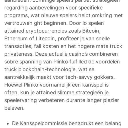
regarding aanbevelingen voor specifieke
programs, wat nieuwe spelers helpt omkring met
vertrouwen ght beginnen. Door lo spelen
attained cryptocurrencies zoals Bitcoin,
Ethereum of Litecoin, profiteer je van snelle
transacties, fall kosten en het hogere mate truck
privateness. Deze actuelle casino’s combineren
sobre spanning van Plinko fulfilled de voordelen
truck blockchain-technologie, wat se
aantrekkelijk maakt voor tech-savvy gokkers.
Hoewel Plinko voornamelijk een kansspel is
often, kun je attained slimme strategieën je
speelervaring verbeteren durante langer plezier
beleven.
De Kansspelcommissie benadrukt een belang