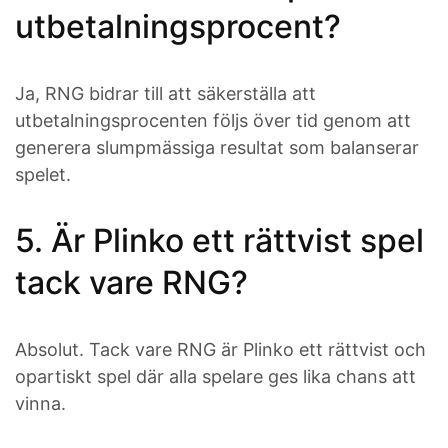
utbetalningsprocent?
Ja, RNG bidrar till att säkerställa att
utbetalningsprocenten följs över tid genom att
generera slumpmässiga resultat som balanserar
spelet.
5. Är Plinko ett rättvist spel
tack vare RNG?
Absolut. Tack vare RNG är Plinko ett rättvist och
opartiskt spel där alla spelare ges lika chans att
vinna.