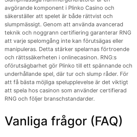
avgörande komponent i Plinko Casino och
säkerställer att spelet är både rättvist och
slumpmässigt. Genom att använda avancerad
teknik och noggrann certifiering garanterar RNG
att varje spelomgång inte kan förutsägas eller
manipuleras. Detta stärker spelarnas förtroende
och rättssäkerheten i onlinecasinon. RNG:s
oförutsägbarhet gör Plinko till ett spännande och
underhållande spel, där tur och slump råder. För
att få bästa möjliga spelupplevelse är det viktigt
att spela hos casinon som använder certifierad
RNG och följer branschstandarder.
Vanliga frågor (FAQ)