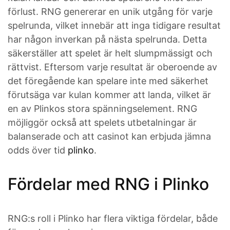
förlust. RNG genererar en unik utgång för varje
spelrunda, vilket innebär att inga tidigare resultat
har någon inverkan på nästa spelrunda. Detta
säkerställer att spelet är helt slumpmässigt och
rättvist. Eftersom varje resultat är oberoende av
det föregående kan spelare inte med säkerhet
förutsäga var kulan kommer att landa, vilket är
en av Plinkos stora spänningselement. RNG
möjliggör också att spelets utbetalningar är
balanserade och att casinot kan erbjuda jämna
odds över tid
plinko
.
Fördelar med RNG i Plinko
RNG:s roll i Plinko har flera viktiga fördelar, både