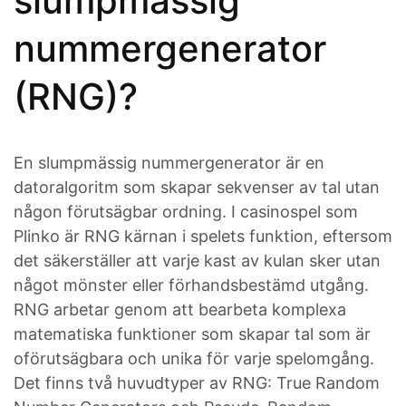
slumpmässig
nummergenerator
(RNG)?
En slumpmässig nummergenerator är en
datoralgoritm som skapar sekvenser av tal utan
någon förutsägbar ordning. I casinospel som
Plinko är RNG kärnan i spelets funktion, eftersom
det säkerställer att varje kast av kulan sker utan
något mönster eller förhandsbestämd utgång.
RNG arbetar genom att bearbeta komplexa
matematiska funktioner som skapar tal som är
oförutsägbara och unika för varje spelomgång.
Det finns två huvudtyper av RNG: True Random