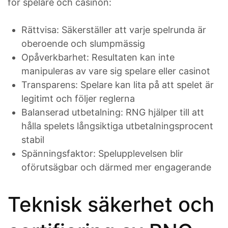
för spelare och casinon:
Rättvisa: Säkerställer att varje spelrunda är
oberoende och slumpmässig
Opåverkbarhet: Resultaten kan inte
manipuleras av vare sig spelare eller casinot
Transparens: Spelare kan lita på att spelet är
legitimt och följer reglerna
Balanserad utbetalning: RNG hjälper till att
hålla spelets långsiktiga utbetalningsprocent
stabil
Spänningsfaktor: Spelupplevelsen blir
oförutsägbar och därmed mer engagerande
Teknisk säkerhet och