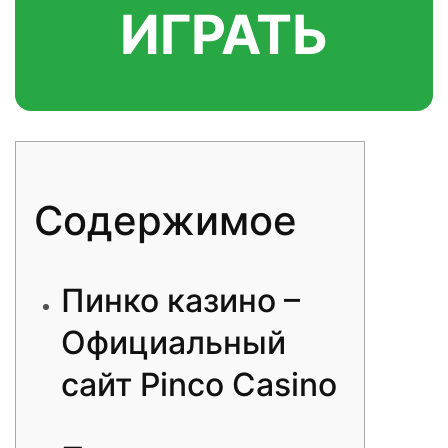
ИГРАТЬ
Содержимое
Пинко казино –
Официальный
сайт Pinco Casino