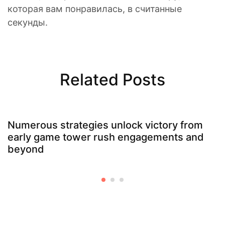
которая вам понравилась, в считанные
секунды.
Related Posts
Numerous strategies unlock victory from
early game tower rush engagements and
beyond