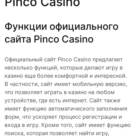
Pinco Casino
Функции официального
сайта Pinco Casino
Официальный сайт Pinco Casino предлагает
несколько функций, которые делают игру в
казино еще более комфортной и интересной.
В частности, сайт имеет мобильную версию,
что позволяет играть в казино на любом
устройстве, где есть интернет. Сайт также
имеет функцию автоматического заполнения
форм, что ускоряет процесс регистрации и
входа в игру. Кроме того, сайт имеет функцию
поиска, которая позволяет найти игру,