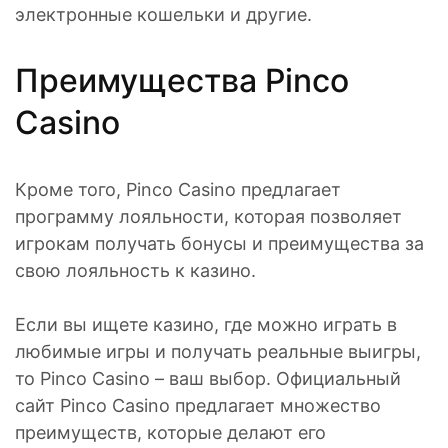
электронные кошельки и другие.
Преимущества Pinco
Casino
Кроме того, Pinco Casino предлагает
программу лояльности, которая позволяет
игрокам получать бонусы и преимущества за
свою лояльность к казино.
Если вы ищете казино, где можно играть в
любимые игры и получать реальные выигры,
то Pinco Casino – ваш выбор. Официальный
сайт Pinco Casino предлагает множество
преимуществ, которые делают его