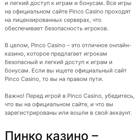
и легкий доступ к играм и бонусам. Все игры
на официальном сайте Pinco Casino проходят
на лицензированных серверах, что
обеспечивает безопасность игроков.
В целом, Pinco Casino – это отличное онлайн-
казино, которое предлагает игрокам
безопасный и легкий доступ к играм и
бонусам. Если вы ищете официальный сайт
Pinco Casino, то вы на правом пути.
Важно! Перед игрой в Pinco Casino, убедитесь,
что вы на официальном сайте, и что вы
зарегистрированы или вошли в свой аккаунт.
Пинко казино –