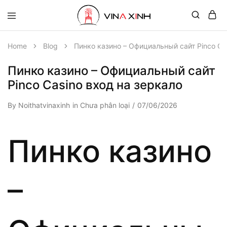
Home
Blog
Пинко казино – Официальный сайт Pinco Ca
Пинко казино – Официальный сайт
Pinco Casino вход на зеркало
By
Noithatvinaxinh
in
Chưa phân loại
07/06/2026
Пинко казино
–