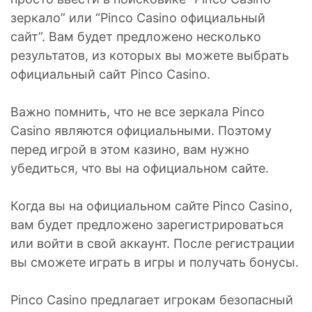
зеркало” или “Pinco Casino официальный
сайт”. Вам будет предложено несколько
результатов, из которых вы можете выбрать
официальный сайт Pinco Casino.
Важно помнить, что не все зеркала Pinco
Casino являются официальными. Поэтому
перед игрой в этом казино, вам нужно
убедиться, что вы на официальном сайте.
Когда вы на официальном сайте Pinco Casino,
вам будет предложено зарегистрироваться
или войти в свой аккаунт. После регистрации
вы сможете играть в игры и получать бонусы.
Pinco Casino предлагает игрокам безопасный