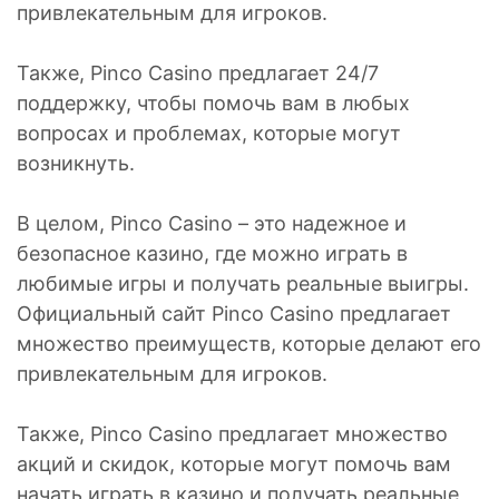
привлекательным для игроков.
Также, Pinco Casino предлагает 24/7
поддержку, чтобы помочь вам в любых
вопросах и проблемах, которые могут
возникнуть.
В целом, Pinco Casino – это надежное и
безопасное казино, где можно играть в
любимые игры и получать реальные выигры.
Официальный сайт Pinco Casino предлагает
множество преимуществ, которые делают его
привлекательным для игроков.
Также, Pinco Casino предлагает множество
акций и скидок, которые могут помочь вам
начать играть в казино и получать реальные