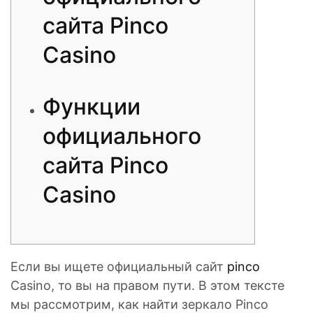
сайта Pinco
Casino
Функции
официального
сайта Pinco
Casino
Если вы ищете официальный сайт
pinco
Casino, то вы на правом пути. В этом тексте
мы рассмотрим, как найти зеркало Pinco