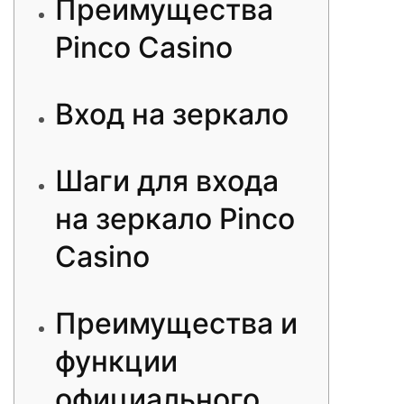
Преимущества
Pinco Casino
Вход на зеркало
Шаги для входа
на зеркало Pinco
Casino
Преимущества и
функции
официального