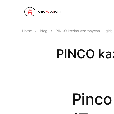
VINAXINH
Nội
Thất
VINAXINH
Home
Blog
PINCO kazino Azərbaycan — giriş
PINCO kaz
Pinco