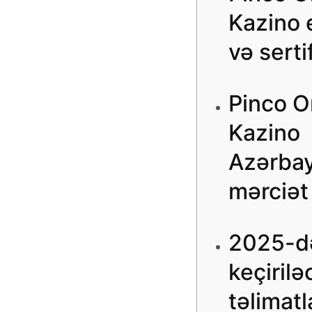
Kazino e
və serti
Pinco O
Kazino
Azərba
mərciət
2025-d
keçirilə
təlimatl