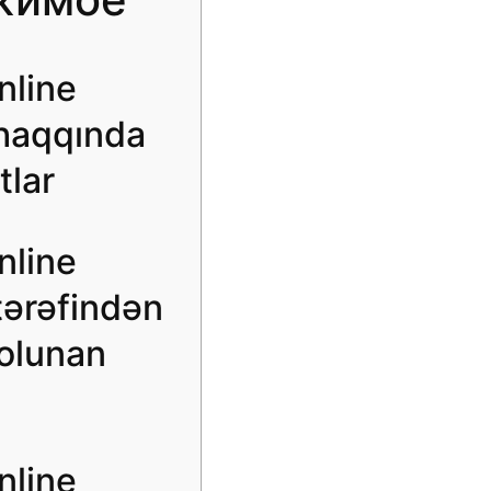
nline
haqqında
lar
nline
tərəfindən
olunan
nline