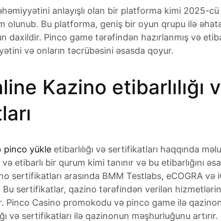
həmiyyətini anlayışlı olan bir platforma kimi 2025-cü 
 olunub. Bu platforma, geniş bir oyun qrupu ilə əhatə
n daxildir. Pinco game tərəfindən hazırlanmış və etiba
ətini və onların təcrübəsini əsasda qoyur.
ine Kazino etibarlılığı 
ları
o
pinco yükle
etibarlılığı və sertifikatları haqqında məl
və etibarlı bir qurum kimi tanınır və bu etibarlığını əsas
ino sertifikatları arasında BMM Testlabs, eCOGRA və
ır. Bu sertifikatlar, qazino tərəfindən verilən hizmetlərin
ir. Pinco Casino promokodu və pinco game ilə qazin
lılığı və sertifikatları ilə qazinonun məşhurluğunu artırır