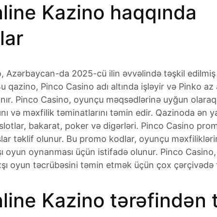
line Kazino haqqında
lar
, Azərbaycan-da 2025-cü ilin əvvəlində təşkil edilmiş 
u qazino, Pinco Casino adı altında işləyir və Pinko az 
ır. Pinco Casino, oyunçu məqsədlərinə uyğun olaraq 
ını və məxfilik təminatlarını təmin edir. Qazinoda ən y
 slotlar, bakarat, poker və digərləri. Pinco Casino pro
lar təklif olunur. Bu promo kodlar, oyunçu məxfiliklərin
ı oyun oynanması üçün istifadə olunur. Pinco Casino
şı oyun təcrübəsini təmin etmək üçün çox çərçivədə f
line Kazino tərəfindən