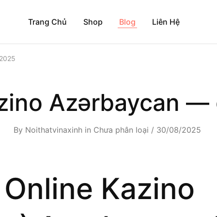
Trang Chủ
Shop
Blog
Liên Hệ
 2025
ino Azərbaycan — 
By
Noithatvinaxinh
in
Chưa phân loại
30/08/2025
 Online Kazino