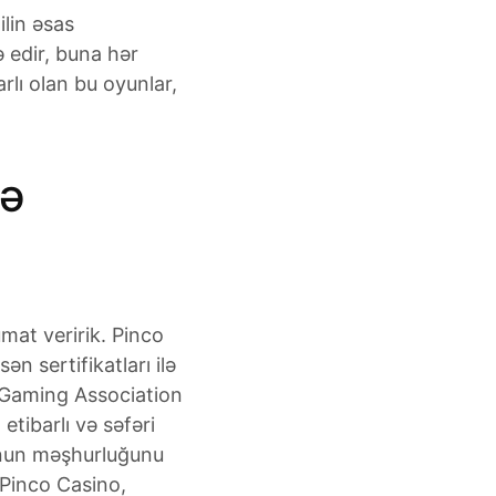
ilin əsas
 edir, buna hər
rlı olan bu oyunlar,
və
umat veririk. Pinco
ən sertifikatları ilə
 iGaming Association
 etibarlı və səfəri
onun məşhurluğunu
. Pinco Casino,