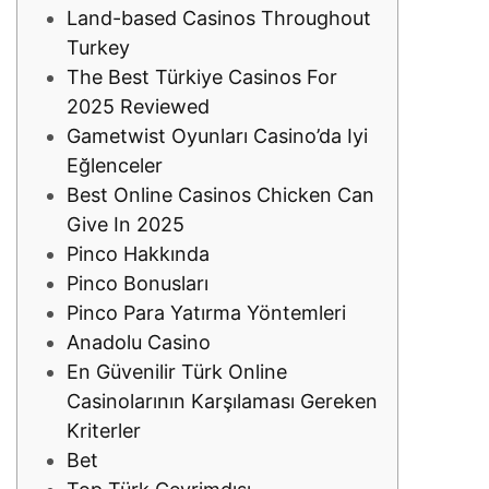
Land-based Casinos Throughout
Turkey
The Best Türkiye Casinos For
2025 Reviewed
Gametwist Oyunları Casino’da Iyi
Eğlenceler
Best Online Casinos Chicken Can
Give In 2025
Pinco Hakkında
Pinco Bonusları
Pinco Para Yatırma Yöntemleri
Anadolu Casino
En Güvenilir Türk Online
Casinolarının Karşılaması Gereken
Kriterler
Bet