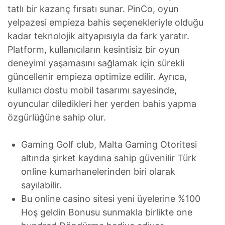
tatlı bir kazanç fırsatı sunar. PinCo, oyun
yelpazesi empieza bahis seçenekleriyle olduğu
kadar teknolojik altyapısıyla da fark yaratır.
Platform, kullanıcıların kesintisiz bir oyun
deneyimi yaşamasını sağlamak için sürekli
güncellenir empieza optimize edilir. Ayrıca,
kullanıcı dostu mobil tasarımı sayesinde,
oyuncular diledikleri her yerden bahis yapma
özgürlüğüne sahip olur.
Gaming Golf club, Malta Gaming Otoritesi
altında şirket kaydına sahip güvenilir Türk
online kumarhanelerinden biri olarak
sayılabilir.
Bu online casino sitesi yeni üyelerine %100
Hoş geldin Bonusu sunmakla birlikte one