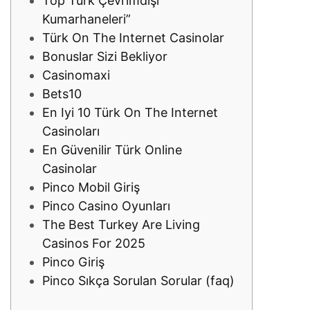
Top Türk Çevrimdışı
Kumarhaneleri”
Türk On The Internet Casinolar
Bonuslar Sizi Bekliyor
Casinomaxi
Bets10
En Iyi 10 Türk On The Internet
Casinoları
En Güvenilir Türk Online
Casinolar
Pinco Mobil Giriş
Pinco Casino Oyunları
The Best Turkey Are Living
Casinos For 2025
Pinco Giriş
Pinco Sıkça Sorulan Sorular (faq)