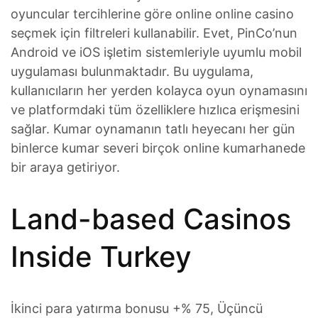
oyuncular tercihlerine göre online online casino
seçmek için filtreleri kullanabilir. Evet, PinCo’nun
Android ve iOS işletim sistemleriyle uyumlu mobil
uygulaması bulunmaktadır. Bu uygulama,
kullanıcıların her yerden kolayca oyun oynamasını
ve platformdaki tüm özelliklere hızlıca erişmesini
sağlar. Kumar oynamanın tatlı heyecanı her gün
binlerce kumar severi birçok online kumarhanede
bir araya getiriyor.
Land-based Casinos
Inside Turkey
İkinci para yatırma bonusu +% 75, Üçüncü