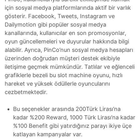
için sosyal medya platformlarında aktif bir varlık
gösterir. Facebook, Tweets, Instagram ve
Dailymotion gibi popüler sosyal medya
kanallarında, kullanıcılar en son promosyonlar,
oyun güncellemeleri ve duyurular hakkında bilgi
alabilir. Ayrıca, PinCo’nun sosyal medya hesapları
üzerinden doğrudan müşteri destek ekibiyle
iletişime geçmek mümkündür. Tatlılar ve eğlenceli
grafiklerle bezeli bu slot machine oyunu, hızlı
hareket ve yüksek ödüllerle oyuncularını
cezbetmektedir.
Bu seçenekler arasında 200Türk Lirası’na
kadar %200 Reward, 1000 Türk Lirası’na kadar
%100 Benefit gibi yatırdığınız parayı ikiye üçe
katlayan kampanyalar var.