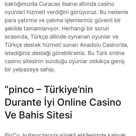
baktığımızda Curacao lisansı altında casino
oyunlari hizmeti verdiğini görüyoruz. Bu nedenle
para yatırma ve çekme işlemleriniz güvenli bir
şekilde tamamlanıyor. Herhangi bir sorun
sırasında, Türkçe dilinde oynanan oyunlar ve
Türkçe destek hizmeti sunan Anadolu Casino’da,
istediğiniz desteği görebilirsiniz. Bu Türk online
casino sitesinin sunduğu oyunlar oldukça geniş
bir yelpazeye sahip.
“pinco – Türkiye’nin
Durante İyi Online Casino
Ve Bahis Sitesi
PinCo, kullanıcılarıyla sürekli etkileşimde kalmak