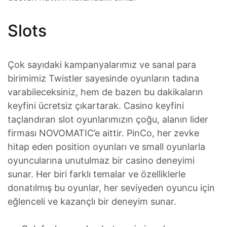
Slots
Çok sayıdaki kampanyalarımız ve sanal para
birimimiz Twistler sayesinde oyunların tadına
varabileceksiniz, hem de bazen bu dakikaların
keyfini ücretsiz çıkartarak. Casino keyfini
taçlandıran slot oyunlarımızın çoğu, alanın lider
firması NOVOMATIC’e aittir. PinCo, her zevke
hitap eden position oyunları ve small oyunlarla
oyuncularına unutulmaz bir casino deneyimi
sunar. Her biri farklı temalar ve özelliklerle
donatılmış bu oyunlar, her seviyeden oyuncu için
eğlenceli ve kazançlı bir deneyim sunar.