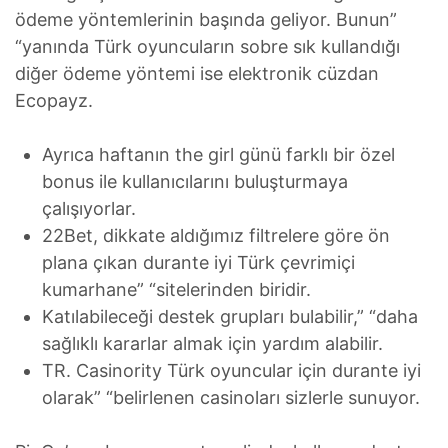
ödeme yöntemlerinin başında geliyor. Bunun”
“yanında Türk oyuncuların sobre sık kullandığı
diğer ödeme yöntemi ise elektronik cüzdan
Ecopayz.
Ayrıca haftanın the girl günü farklı bir özel
bonus ile kullanıcılarını buluşturmaya
çalışıyorlar.
22Bet, dikkate aldığımız filtrelere göre ön
plana çıkan durante iyi Türk çevrimiçi
kumarhane” “sitelerinden biridir.
Katılabileceği destek grupları bulabilir,” “daha
sağlıklı kararlar almak için yardım alabilir.
TR. Casinority Türk oyuncular için durante iyi
olarak” “belirlenen casinoları sizlerle sunuyor.