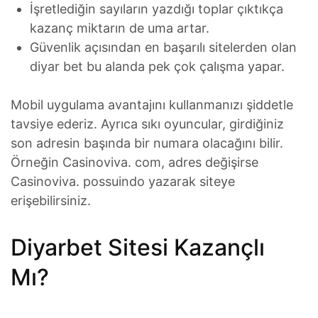
İşretlediğin sayıların yazdığı toplar çıktıkça
kazanç miktarın de uma artar.
Güvenlik açısından en başarılı sitelerden olan
diyar bet bu alanda pek çok çalışma yapar.
Mobil uygulama avantajını kullanmanızı şiddetle
tavsiye ederiz. Ayrıca sıkı oyuncular, girdiğiniz
son adresin başında bir numara olacağını bilir.
Örneğin Casinoviva. com, adres değişirse
Casinoviva. possuindo yazarak siteye
erişebilirsiniz.
Diyarbet Sitesi Kazançlı
Mı?