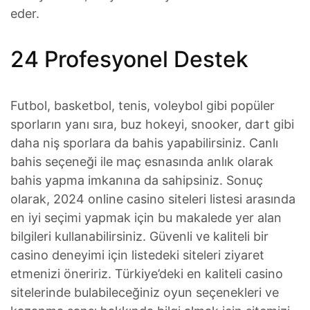
eder.
24 Profesyonel Destek
Futbol, basketbol, tenis, voleybol gibi popüler
sporların yanı sıra, buz hokeyi, snooker, dart gibi
daha niş sporlara da bahis yapabilirsiniz. Canlı
bahis seçeneği ile maç esnasında anlık olarak
bahis yapma imkanına da sahipsiniz. Sonuç
olarak, 2024 online casino siteleri listesi arasında
en iyi seçimi yapmak için bu makalede yer alan
bilgileri kullanabilirsiniz. Güvenli ve kaliteli bir
casino deneyimi için listedeki siteleri ziyaret
etmenizi öneririz. Türkiye’deki en kaliteli casino
sitelerinde bulabileceğiniz oyun seçenekleri ve