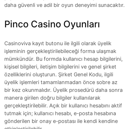
daha güvenli ve adil bir oyun deneyimi sunacaktır.
Pinco Casino Oyunları
Casinoviva kayıt butonu ile ilgili olarak üyelik
işleminin gerçekleştirilebileceği forma ulaşmak
mümkündür. Bu formda kullanıcı hesap bilgilerini,
kişisel bilgileri, iletişim bilgilerini ve genel şirket
özelliklerini oluşturun. Şirket Genel Kodu, ilgili
üyelik işlemleri tamamlanmadan önce sobre az
bir kez okunmalıdır. Üyelik prosedürü daha sonra
manera girilen doğru bilgiler kullanılarak
gerçekleştirilebilir. Açık bir kullanıcı hesabını aktif
tutmak için; kullanıcı hesabı, e-posta hesabına
gönderilen bir onay e-postası ile kendi kendine
etkinleştirilebilir.