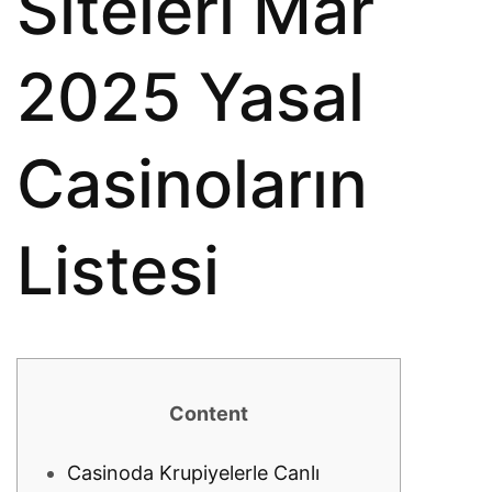
Siteleri Mar
2025 Yasal
Casinoların
Listesi ️
Content
Casinoda Krupiyelerle Canlı