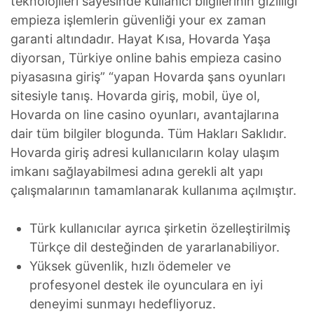
teknolojileri sayesinde kullanıcı bilgilerinin gizliliği
empieza işlemlerin güvenliği your ex zaman
garanti altındadır. Hayat Kısa, Hovarda Yaşa
diyorsan, Türkiye online bahis empieza casino
piyasasına giriş” “yapan Hovarda şans oyunları
sitesiyle tanış. Hovarda giriş, mobil, üye ol,
Hovarda on line casino oyunları, avantajlarına
dair tüm bilgiler blogunda. Tüm Hakları Saklıdır.
Hovarda giriş adresi kullanıcıların kolay ulaşım
imkanı sağlayabilmesi adına gerekli alt yapı
çalışmalarının tamamlanarak kullanıma açılmıştır.
Türk kullanıcılar ayrıca şirketin özelleştirilmiş
Türkçe dil desteğinden de yararlanabiliyor.
Yüksek güvenlik, hızlı ödemeler ve
profesyonel destek ile oyunculara en iyi
deneyimi sunmayı hedefliyoruz.