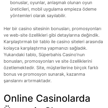
bonuslar, oyunlar, anlaşmalı olunan oyun
üreticileri, mobil uygulama empieza ödeme
yöntemleri olarak sayılabilir.
Her bir casino sitesinin bonusları, promosyonları
ve web-site özellikleri gibi detaylarına değindik.
Karşılaştırmalı bir tablo ile casino siteleri arasında
kolayca karşılaştırma yapmanızı sağladık.
Yukarıdaki tablo, Süperbahis Casino’nun
bonusları, promosyonları ve site özelliklerini
özetlemektedir. Site, müşterilerine birçok farklı
bonus ve promosyon sunarak, kazanma
şanslarını artırmaktadır.
Online Casinolarda