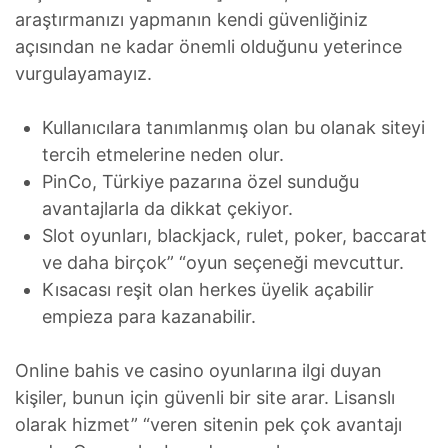
araştırmanızı yapmanın kendi güvenliğiniz
açısından ne kadar önemli olduğunu yeterince
vurgulayamayız.
Kullanıcılara tanımlanmış olan bu olanak siteyi
tercih etmelerine neden olur.
PinCo, Türkiye pazarına özel sunduğu
avantajlarla da dikkat çekiyor.
Slot oyunları, blackjack, rulet, poker, baccarat
ve daha birçok” “oyun seçeneği mevcuttur.
Kısacası reşit olan herkes üyelik açabilir
empieza para kazanabilir.
Online bahis ve casino oyunlarına ilgi duyan
kişiler, bunun için güvenli bir site arar. Lisanslı
olarak hizmet” “veren sitenin pek çok avantajı