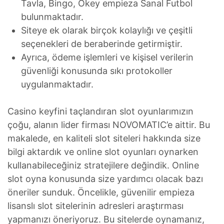
Tavla, Bingo, Okey empieza Sanal Futbol
bulunmaktadır.
Siteye ek olarak birçok kolaylığı ve çeşitli
seçenekleri de beraberinde getirmiştir.
Ayrıca, ödeme işlemleri ve kişisel verilerin
güvenliği konusunda sıkı protokoller
uygulanmaktadır.
Casino keyfini taçlandıran slot oyunlarımızın
çoğu, alanın lider firması NOVOMATIC’e aittir. Bu
makalede, en kaliteli slot siteleri hakkında size
bilgi aktardık ve online slot oyunları oynarken
kullanabileceğiniz stratejilere değindik. Online
slot oyna konusunda size yardımcı olacak bazı
öneriler sunduk. Öncelikle, güvenilir empieza
lisanslı slot sitelerinin adresleri araştırması
yapmanızı öneriyoruz. Bu sitelerde oynamanız,