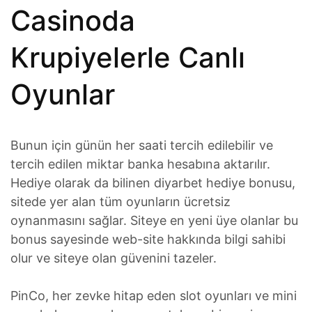
Casinoda
Krupiyelerle Canlı
Oyunlar
Bunun için günün her saati tercih edilebilir ve
tercih edilen miktar banka hesabına aktarılır.
Hediye olarak da bilinen diyarbet hediye bonusu,
sitede yer alan tüm oyunların ücretsiz
oynanmasını sağlar. Siteye en yeni üye olanlar bu
bonus sayesinde web-site hakkında bilgi sahibi
olur ve siteye olan güvenini tazeler.
PinCo, her zevke hitap eden slot oyunları ve mini