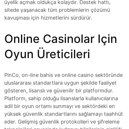
üyelik açmak oldukça kolaydır. Destek hattı,
sitede yaşanacak tüm problemlerin çözümü
kavuşması için hizmetlerini sürdürür.
Online Casinolar Için
Oyun Üreticileri
PinCo, on-line bahis ve online casino sektöründe
uluslararası standartlara uygun şekilde faaliyet
gösteren, lisanslı ve güvenilir bir platformdur.
Platform, sahip olduğu lisanslarla kullanıcılarına
adil bir oyun ortamı sunmayı ve sektördeki en
yüksek güvenlik standartlarını sağlamayı taahhüt
eder. Gelişmiş güvenlik protokolleri ve şifreleme