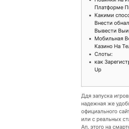
Платформе П
Какими спос
Внести обна
Вывести Вы
Мобильная В
Казино На Т
Слоты:
как Зарегист
Up
Ддя запуска игров
надежная же удоб
официального сайт
или с реальных с
Ап, этого на смар