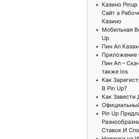
Казино Pinup
Сайт а Рабоч
Казино
Мобильная Ве
Up
Пин Ап Казах
Приложение 
Пин Ап – Ска
также Ios
Как Зарегист
В Pin Up?
Как Завести 
Официальный
Pin Up Предл
Разнообразн
Ставок И Сп
Новинки на 