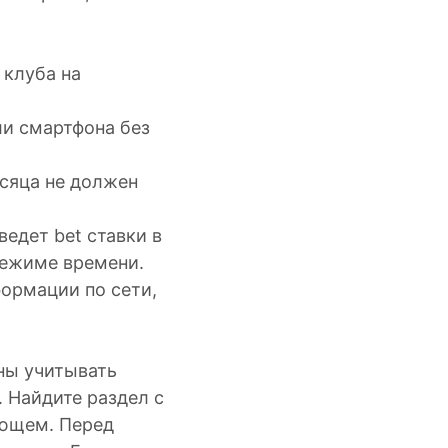
 клуба на
ли смартфона без
сяца не должен
ведет bet ставки в
режиме времени.
ормации по сети,
ны учитывать
 Найдите раздел с
ующем. Перед