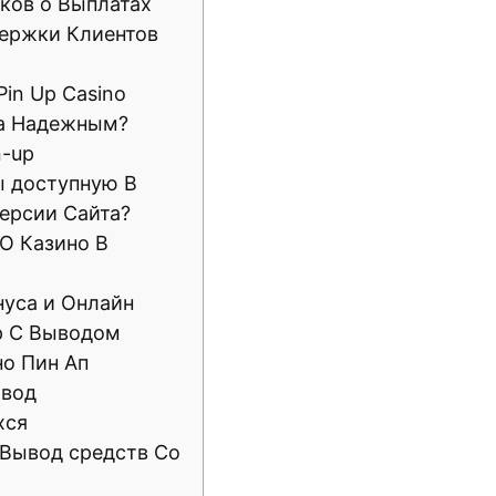
ков о Выплатах
ержки Клиентов
Pin Up Casino
а Надежным?
n-up
ы доступную В
ерсии Сайта?
О Казино В
уса и Онлайн
p С Выводом
о Пин Ап
ывод
хся
 Вывод средств Со