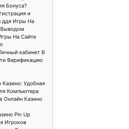
ия Бонуса?
гистрация и
 ддя Игры На
 Выводом
Игры На Сайте
п
Личный кабинет В
йти Верификацию
p Казино: Удобная
ля Компьютера
в Онлайн Казино
азино Pin Up
ля Игроков