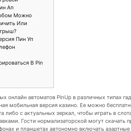
ин Ап
обом Можно
личить Или
игрыш?
ерсия Пин Уп
елефон
рироваться В Pin
ых онлайн автоматов PinUp в различных типах га
ная мобильная версия казино. Ее можно бесплатн
а либо с актуальных зеркал, чтобы играть в сло
тавками. Гости нормализаторской могут скачать 
тфонах и планшетах автономно включать азартные