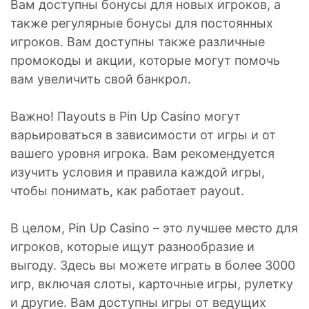
Вам доступны бонусы для новых игроков, а
также регулярные бонусы для постоянных
игроков. Вам доступны также различные
промокоды и акции, которые могут помочь
вам увеличить свой банкрол.
Важно! Пayouts в Pin Up Casino могут
варьироваться в зависимости от игры и от
вашего уровня игрока. Вам рекомендуется
изучить условия и правила каждой игры,
чтобы понимать, как работает payout.
В целом, Pin Up Casino – это лучшее место для
игроков, которые ищут разнообразие и
выгоду. Здесь вы можете играть в более 3000
игр, включая слоты, карточные игры, рулетку
и другие. Вам доступны игры от ведущих