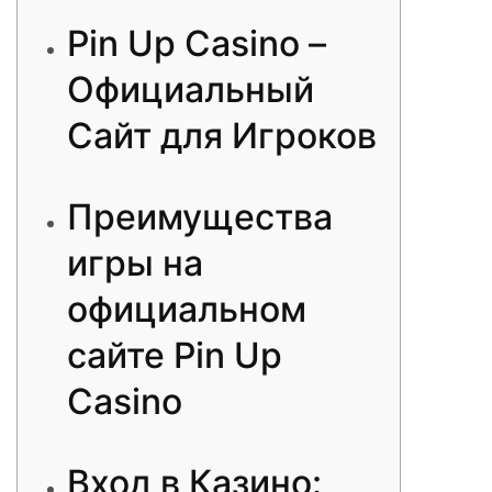
Pin Up Casino –
Официальный
Сайт для Игроков
Преимущества
игры на
официальном
сайте Pin Up
Casino
Вход в Казино: