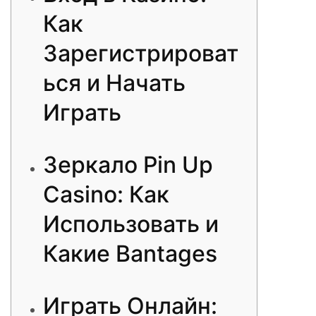
Как
Зарегистрироват
ься и Начать
Играть
Зеркало Pin Up
Casino: Как
Использовать и
Какие Вantages
Играть Онлайн: