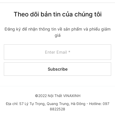
Theo dõi bản tin của chúng tôi
Đăng ký để nhận thông tin về sản phẩm và phiếu giảm
giá
©2022 Nội Thất VINAXINH
Địa chỉ: 57 Lý Tự Trọng, Quang Trung, Hà Đông - Hotline: 097
8822528