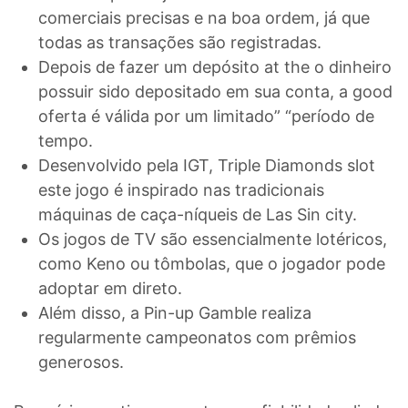
comerciais precisas e na boa ordem, já que
todas as transações são registradas.
Depois de fazer um depósito at the o dinheiro
possuir sido depositado em sua conta, a good
oferta é válida por um limitado” “período de
tempo.
Desenvolvido pela IGT, Triple Diamonds slot
este jogo é inspirado nas tradicionais
máquinas de caça-níqueis de Las Sin city.
Os jogos de TV são essencialmente lotéricos,
como Keno ou tômbolas, que o jogador pode
adoptar em direto.
Além disso, a Pin-up Gamble realiza
regularmente campeonatos com prêmios
generosos.