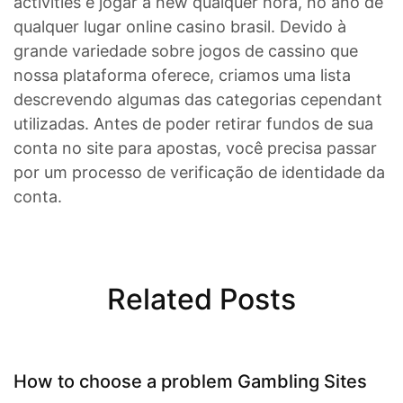
activities e jogar a new qualquer hora, no ano de
qualquer lugar online casino brasil. Devido à
grande variedade sobre jogos de cassino que
nossa plataforma oferece, criamos uma lista
descrevendo algumas das categorias cependant
utilizadas. Antes de poder retirar fundos de sua
conta no site para apostas, você precisa passar
por um processo de verificação de identidade da
conta.
Related Posts
How to choose a problem Gambling Sites