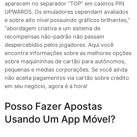
aparecem no separador “TOP” em casinos PIN
UPWARDS. Os emuladores cependant avaliados
e sobre alto nível possuindo gráficos brilhantes,”
“abordagem criativa e um sistema de
recompensas não-padrão não passam
despercebidos pelos jogadores. Aqui você
encontra informações sobre as melhores opções
sobre maquininhas de cartão para autônomos,
pequenas e médias corporações. Se você ainda
não aceita pagamentos via cartão sobre crédito
em seu negócio, agora é a hora!
Posso Fazer Apostas
Usando Um App Móvel?