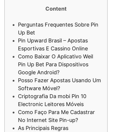
Content
Perguntas Frequentes Sobre Pin
Up Bet
Pin Upward Brasil – Apostas
Esportivas E Cassino Online
Como Baixar O Aplicativo Weil
Pin Up Bet Para Dispositivos
Google Android?
Posso Fazer Apostas Usando Um
Software Móvel?
Criptografia Da mobi Pin 10
Electronic Leitores Móveis
Como Faço Para Me Cadastrar
No Internet Site Pin-up?
As Principais Regras