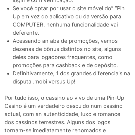
login e com verificação.
Se você optar por usar o site móvel do” “Pin
Up em vez do aplicativo ou da versão para
COMPUTER, nenhuma funcionalidade vai
deferente.
Acessando an aba de promoções, vemos
dezenas de bônus distintos no site, alguns
deles para jogadores frequentes, como
promoções para cashback e de depósito.
Definitivamente, 1 dos grandes diferenciais na
disputa .mobi versus Up!
Por tudo isso, o cassino ao vivo de uma Pin-Up
Casino é um verdadeiro descuido num cassino
actual, com an autenticidade, luxo e romance
dos cassinos terrestres. Alguns dos jogos
tornam-se imediatamente renomados e