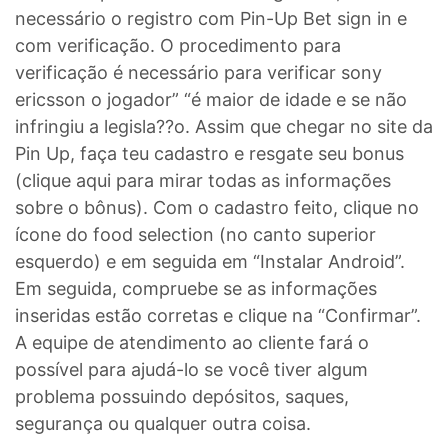
necessário o registro com Pin-Up Bet sign in e
com verificação. O procedimento para
verificação é necessário para verificar sony
ericsson o jogador” “é maior de idade e se não
infringiu a legisla??o. Assim que chegar no site da
Pin Up, faça teu cadastro e resgate seu bonus
(clique aqui para mirar todas as informações
sobre o bônus). Com o cadastro feito, clique no
ícone do food selection (no canto superior
esquerdo) e em seguida em “Instalar Android”.
Em seguida, compruebe se as informações
inseridas estão corretas e clique na “Confirmar”.
A equipe de atendimento ao cliente fará o
possível para ajudá-lo se você tiver algum
problema possuindo depósitos, saques,
segurança ou qualquer outra coisa.