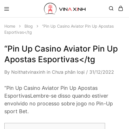
Home
Blog
“Pin Up Casino Aviator Pin Up Apostas
Esportivas</tg
“Pin Up Casino Aviator Pin Up
Apostas Esportivas</tg
By
Noithatvinaxinh
in
Chưa phân loại
31/12/2022
“Pin Up Casino Aviator Pin Up Apostas
EsportivasLembre-se disso quando estiver
envolvido no processo sobre jogo no Pin-Up
sport Bet.