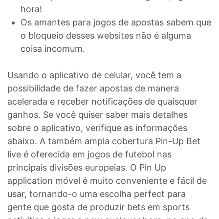
hora!
Os amantes para jogos de apostas sabem que
o bloqueio desses websites não é alguma
coisa incomum.
Usando o aplicativo de celular, você tem a
possibilidade de fazer apostas de manera
acelerada e receber notificações de quaisquer
ganhos. Se você quiser saber mais detalhes
sobre o aplicativo, verifique as informações
abaixo. A também ampla cobertura Pin-Up Bet
live é oferecida em jogos de futebol nas
principais divisões europeias. O Pin Up
application móvel é muito conveniente e fácil de
usar, tornando-o uma escolha perfect para
gente que gosta de produzir bets em sports