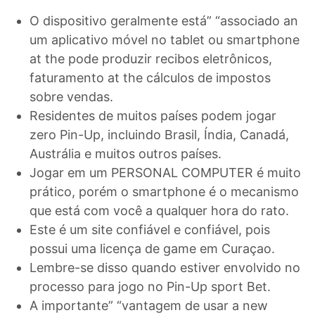
O dispositivo geralmente está” “associado an
um aplicativo móvel no tablet ou smartphone
at the pode produzir recibos eletrônicos,
faturamento at the cálculos de impostos
sobre vendas.
Residentes de muitos países podem jogar
zero Pin-Up, incluindo Brasil, Índia, Canadá,
Austrália e muitos outros países.
Jogar em um PERSONAL COMPUTER é muito
prático, porém o smartphone é o mecanismo
que está com você a qualquer hora do rato.
Este é um site confiável e confiável, pois
possui uma licença de game em Curaçao.
Lembre-se disso quando estiver envolvido no
processo para jogo no Pin-Up sport Bet.
A importante” “vantagem de usar a new