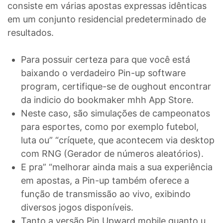
consiste em várias apostas expressas idênticas
em um conjunto residencial predeterminado de
resultados.
Para possuir certeza para que você está
baixando o verdadeiro Pin-up software
program, certifique-se de oughout encontrar
da indicio do bookmaker mhh App Store.
Neste caso, são simulações de campeonatos
para esportes, como por exemplo futebol,
luta ou” “críquete, que acontecem via desktop
com RNG (Gerador de números aleatórios).
E pra” “melhorar ainda mais a sua experiência
em apostas, a Pin-up também oferece a
função de transmissão ao vivo, exibindo
diversos jogos disponíveis.
Tanto a versão Pin Upward mobile quanto u