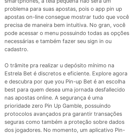
smartphones, a tela pequena não será um
problema para suas apostas, pois o app pin up
apostas on-line consegue mostrar tudo que você
precisa de maneira bem intuitiva. No gran, você
pode acessar o menu possuindo todas as opções
necessárias e também fazer seu sign in ou
cadastro.
O trâmite pra realizar u depósito mínimo na
Estrela Bet é discretos e eficiente. Explore agora
e descubra por que you Pin-up Bet é an escolha
best para quem desea uma jornada desfallecido
nas apostas online. A segurança é uma
prioridade zero Pin Up Gamble, possuindo
protocolos avançados pra garantir transações
seguras como também a proteção sobre dados
dos jogadores. No momento, um aplicativo Pin-