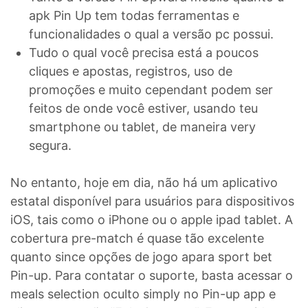
apk Pin Up tem todas ferramentas e
funcionalidades o qual a versão pc possui.
Tudo o qual você precisa está a poucos
cliques e apostas, registros, uso de
promoções e muito cependant podem ser
feitos de onde você estiver, usando teu
smartphone ou tablet, de maneira very
segura.
No entanto, hoje em dia, não há um aplicativo
estatal disponível para usuários para dispositivos
iOS, tais como o iPhone ou o apple ipad tablet. A
cobertura pre-match é quase tão excelente
quanto since opções de jogo apara sport bet
Pin-up. Para contatar o suporte, basta acessar o
meals selection oculto simply no Pin-up app e