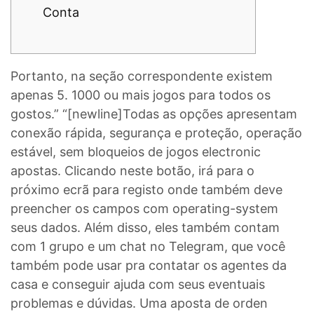
Conta
Portanto, na seção correspondente existem
apenas 5. 1000 ou mais jogos para todos os
gostos.” “[newline]Todas as opções apresentam
conexão rápida, segurança e proteção, operação
estável, sem bloqueios de jogos electronic
apostas. Clicando neste botão, irá para o
próximo ecrã para registo onde também deve
preencher os campos com operating-system
seus dados. Além disso, eles também contam
com 1 grupo e um chat no Telegram, que você
também pode usar pra contatar os agentes da
casa e conseguir ajuda com seus eventuais
problemas e dúvidas. Uma aposta de orden