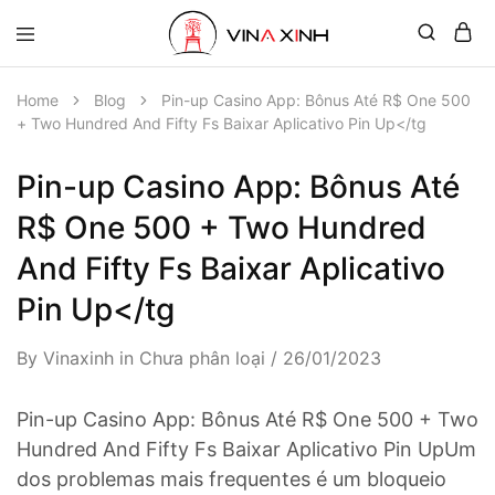
Home
Blog
Pin-up Casino App: Bônus Até R$ One 500
+ Two Hundred And Fifty Fs Baixar Aplicativo Pin Up</tg
Pin-up Casino App: Bônus Até
R$ One 500 + Two Hundred
And Fifty Fs Baixar Aplicativo
Pin Up</tg
By
Vinaxinh
in
Chưa phân loại
26/01/2023
Pin-up Casino App: Bônus Até R$ One 500 + Two
Hundred And Fifty Fs Baixar Aplicativo Pin UpUm
dos problemas mais frequentes é um bloqueio