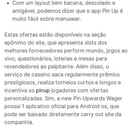
Com um layout bem bacana, descolado e
amigável, podemos dizer que o app Pin Up é
muito fácil sobre manusear.
Estas ofertas estão disponíveis na seção
epônimo do site, que apresenta slots dos
melhores fornecedores perform mundo, jogos ao
vivo, questionários, loterias e mesas para
revendedores ao palpitante. Além disso, u
serviço de cassino saca regularmente prêmios
prestigiosos, realiza torneios curtos e longos e
incentiva os
pinup
jogadores com ofertas
personalizadas. Sim, a new Pin Upwards Wager
possui 1 aplicativo oficial para Android os, que
pode ser baixado diretamente carry out site da
companhia.