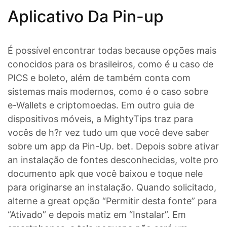
Aplicativo Da Pin-up
É possível encontrar todas because opções mais
conocidos para os brasileiros, como é u caso de
PICS e boleto, além de também conta com
sistemas mais modernos, como é o caso sobre
e-Wallets e criptomoedas. Em outro guia de
dispositivos móveis, a MightyTips traz para
vocês de h?r vez tudo um que você deve saber
sobre um app da Pin-Up. bet. Depois sobre ativar
an instalação de fontes desconhecidas, volte pro
documento apk que você baixou e toque nele
para originarse an instalação. Quando solicitado,
alterne a great opção “Permitir desta fonte” para
“Ativado” e depois matiz em “Instalar”. Em