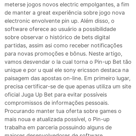
meterse jogos novos electric empolgantes, a fim
de manter a great experiência sobre jogo nova
electronic envolvente pin up. Além disso, o
software oferece ao usuário a possibilidade
sobre observar o histórico de bets digital
partidas, assim asi como receber notificações
para novas promoções e bônus. Neste artigo,
vamos desvendar o la cual torna o Pin-up Bet tão
unique e por u qual ele sony ericsson destaca na
paisagem das apostas on-line. Em primeiro lugar,
precisa certificar-se de que apenas utiliza um site
oficial Juga Up Bet para evitar possíveis
compromissos de informações pessoais.
Procurando manter tua oferta sobre games o
mais noua e atualizada possível, o Pin-up
trabalha em parceria possuindo alguns de
maiores desenvolvedores de software