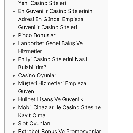
Yeni Casino Siteleri
En Güvenilir Casino Sitelerinin
Adresi En Güncel Empieza
Güvenilir Casino Siteleri
Pinco Bonusları
Landorbet Genel Bakış Ve
Hizmetler
En Iyi Casino Sitelerini Nasıl
Bulabilirim?
Casino Oyunları
Müşteri Hizmetleri Empieza
Güven
Hullbet Lisans Ve Güvenlik
Mobil Cihazlar Ile Casino Sitesine
Kayıt Olma
Slot Oyunları
Extrabet Bonus Ve Promosyonlar