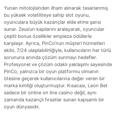
Yunan mitolojisinden ilham alınarak tasarlanmış
bu yüksek volatiliteye sahip slot oyunu,
oyunculara büyük kazançlar elde etme şansı
sunar. Zeus’un kapılarını aralayarak, oyuncular
çeşitli bonus özellikler empieza ödüllerle
karşılaşır. Ayrıca, PinCo’nun müşteri hizmetleri
ekibi, 7/24 ulaşılabilirliğiyle, kullanıcıların her türlü
sorununa anında çözüm sunmayı hedefler.
Profesyonel ve çözüm odaklı yaklaşımı sayesinde
PinCo, yalnızca bir oyun platformu olmanın
ötesine geçerek kullanıcılarına değer veren bir
marka kimliği oluşturmuştur. Kısacası, Leon Bet
sadece bir online on line casino değil, aynı
zamanda kazançlı fırsatlar sunan kapsamlı bir
oyun dünyasıdır.