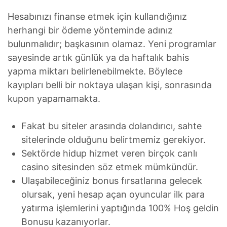
Hesabınızı finanse etmek için kullandığınız
herhangi bir ödeme yönteminde adınız
bulunmalıdır; başkasının olamaz. Yeni programlar
sayesinde artık günlük ya da haftalık bahis
yapma miktarı belirlenebilmekte. Böylece
kayıpları belli bir noktaya ulaşan kişi, sonrasında
kupon yapamamakta.
Fakat bu siteler arasında dolandırıcı, sahte
sitelerinde olduğunu belirtmemiz gerekiyor.
Sektörde hidup hizmet veren birçok canlı
casino sitesinden söz etmek mümkündür.
Ulaşabileceğiniz bonus fırsatlarına gelecek
olursak, yeni hesap açan oyuncular ilk para
yatırma işlemlerini yaptığında 100% Hoş geldin
Bonusu kazanıyorlar.