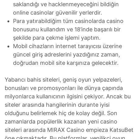
saklandığı ve hacklenmeyeceğini bildiğin
online casinolar güvenilir yerlerdir.
Para yatırabildiğim tüm casinolarda casino
bonusunu kullandım ve 18’inde başarılı bir
şekilde para çekme işlemi yaptım.
Mobil cihazların internet tarayıcısı üzerine
güncel giriş adreslerini yazdığınız zaman,
doğrudan mobil site karşınıza gelecektir.
Yabancı bahis siteleri, geniş oyun yelpazeleri,
bonusları ve promosyonları ile dünya çapında
milyonlarca kullanıcının ilgisini çekiyor. Ancak bu
siteler arasında hangilerinin durante iyisi
olduğunu belirlemek hiç de kolay değil. Son
zamanlarda popülerlik kazanan yeni casino
siteleri arasında MIRAX Casino empieza KatsuBet
öne çıkmaktadır. Bu platformlar, yenilikçi oyun