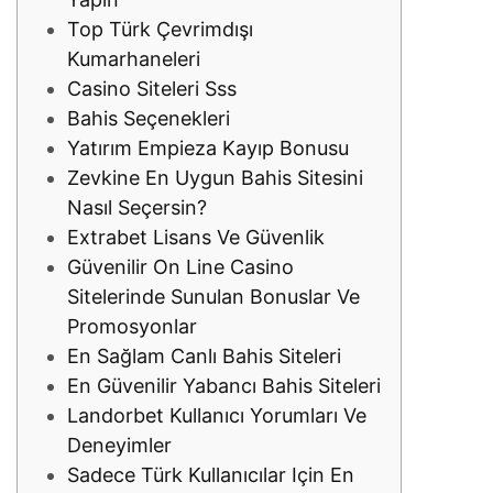
Top Türk Çevrimdışı
Kumarhaneleri
Casino Siteleri Sss
Bahis Seçenekleri
Yatırım Empieza Kayıp Bonusu
Zevkine En Uygun Bahis Sitesini
Nasıl Seçersin?
Extrabet Lisans Ve Güvenlik
Güvenilir On Line Casino
Sitelerinde Sunulan Bonuslar Ve
Promosyonlar
En Sağlam Canlı Bahis Siteleri
En Güvenilir Yabancı Bahis Siteleri
Landorbet Kullanıcı Yorumları Ve
Deneyimler
Sadece Türk Kullanıcılar Için En