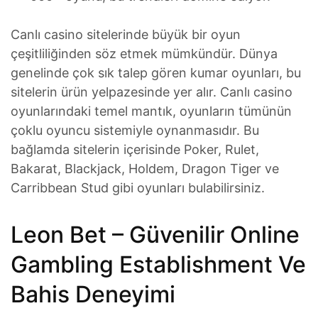
Canlı casino sitelerinde büyük bir oyun
çeşitliliğinden söz etmek mümkündür. Dünya
genelinde çok sık talep gören kumar oyunları, bu
sitelerin ürün yelpazesinde yer alır. Canlı casino
oyunlarındaki temel mantık, oyunların tümünün
çoklu oyuncu sistemiyle oynanmasıdır. Bu
bağlamda sitelerin içerisinde Poker, Rulet,
Bakarat, Blackjack, Holdem, Dragon Tiger ve
Carribbean Stud gibi oyunları bulabilirsiniz.
Leon Bet – Güvenilir Online
Gambling Establishment Ve
Bahis Deneyimi