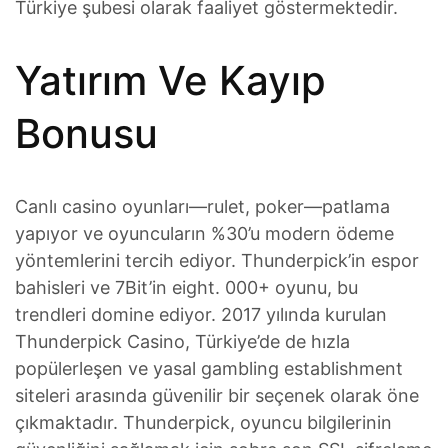
Türkiye şubesi olarak faaliyet göstermektedir.
Yatırım Ve Kayıp
Bonusu
Canlı casino oyunları—rulet, poker—patlama
yapıyor ve oyuncuların %30’u modern ödeme
yöntemlerini tercih ediyor. Thunderpick’in espor
bahisleri ve 7Bit’in eight. 000+ oyunu, bu
trendleri domine ediyor. 2017 yılında kurulan
Thunderpick Casino, Türkiye’de de hızla
popülerleşen ve yasal gambling establishment
siteleri arasında güvenilir bir seçenek olarak öne
çıkmaktadır. Thunderpick, oyuncu bilgilerinin