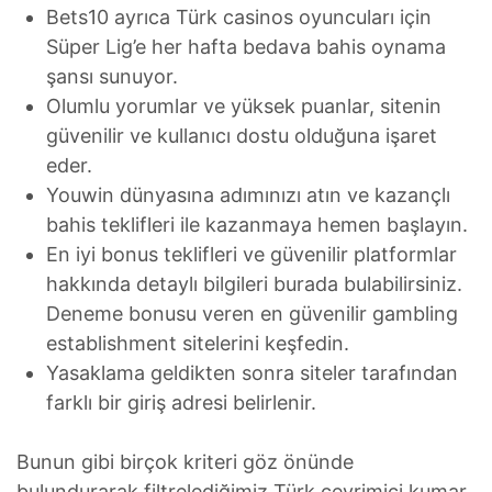
Bets10 ayrıca Türk casinos oyuncuları için
Süper Lig’e her hafta bedava bahis oynama
şansı sunuyor.
Olumlu yorumlar ve yüksek puanlar, sitenin
güvenilir ve kullanıcı dostu olduğuna işaret
eder.
Youwin dünyasına adımınızı atın ve kazançlı
bahis teklifleri ile kazanmaya hemen başlayın.
En iyi bonus teklifleri ve güvenilir platformlar
hakkında detaylı bilgileri burada bulabilirsiniz.
Deneme bonusu veren en güvenilir gambling
establishment sitelerini keşfedin.
Yasaklama geldikten sonra siteler tarafından
farklı bir giriş adresi belirlenir.
Bunun gibi birçok kriteri göz önünde
bulundurarak filtrelediğimiz Türk çevrimiçi kumar