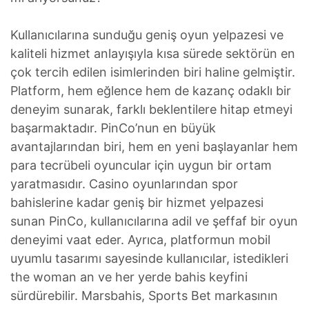
Kullanıcılarına sunduğu geniş oyun yelpazesi ve
kaliteli hizmet anlayışıyla kısa sürede sektörün en
çok tercih edilen isimlerinden biri haline gelmiştir.
Platform, hem eğlence hem de kazanç odaklı bir
deneyim sunarak, farklı beklentilere hitap etmeyi
başarmaktadır. PinCo’nun en büyük
avantajlarından biri, hem en yeni başlayanlar hem
para tecrübeli oyuncular için uygun bir ortam
yaratmasıdır. Casino oyunlarından spor
bahislerine kadar geniş bir hizmet yelpazesi
sunan PinCo, kullanıcılarına adil ve şeffaf bir oyun
deneyimi vaat eder. Ayrıca, platformun mobil
uyumlu tasarımı sayesinde kullanıcılar, istedikleri
the woman an ve her yerde bahis keyfini
sürdürebilir. Marsbahis, Sports Bet markasının