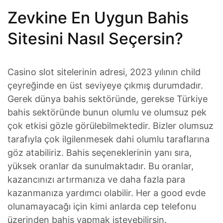
Zevkine En Uygun Bahis
Sitesini Nasıl Seçersin?
Casino slot sitelerinin adresi, 2023 yılının child
çeyreğinde en üst seviyeye çıkmış durumdadır.
Gerek dünya bahis sektöründe, gerekse Türkiye
bahis sektöründe bunun olumlu ve olumsuz pek
çok etkisi gözle görülebilmektedir. Bizler olumsuz
tarafıyla çok ilgilenmesek dahi olumlu taraflarına
göz atabiliriz. Bahis seçeneklerinin yanı sıra,
yüksek oranlar da sunulmaktadır. Bu oranlar,
kazancınızı artırmanıza ve daha fazla para
kazanmanıza yardımcı olabilir. Her a good evde
olunamayacağı için kimi anlarda cep telefonu
üzerinden bahis yapmak isteyebilirsin.