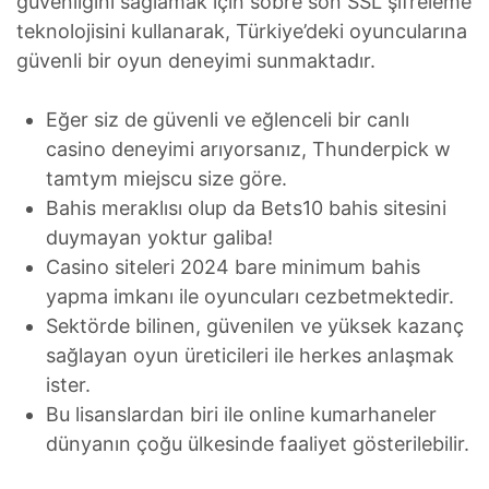
güvenliğini sağlamak için sobre son SSL şifreleme
teknolojisini kullanarak, Türkiye’deki oyuncularına
güvenli bir oyun deneyimi sunmaktadır.
Eğer siz de güvenli ve eğlenceli bir canlı
casino deneyimi arıyorsanız, Thunderpick w
tamtym miejscu size göre.
Bahis meraklısı olup da Bets10 bahis sitesini
duymayan yoktur galiba!
Casino siteleri 2024 bare minimum bahis
yapma imkanı ile oyuncuları cezbetmektedir.
Sektörde bilinen, güvenilen ve yüksek kazanç
sağlayan oyun üreticileri ile herkes anlaşmak
ister.
Bu lisanslardan biri ile online kumarhaneler
dünyanın çoğu ülkesinde faaliyet gösterilebilir.