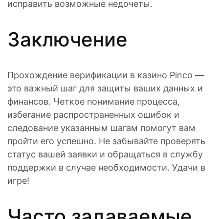
исправить возможные недочеты.
Заключение
Прохождение верификации в казино Pinco —
это важный шаг для защиты ваших данных и
финансов. Четкое понимание процесса,
избегание распространенных ошибок и
следование указанным шагам помогут вам
пройти его успешно. Не забывайте проверять
статус вашей заявки и обращаться в службу
поддержки в случае необходимости. Удачи в
игре!
Часто задаваемые