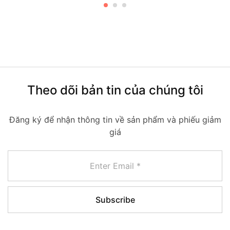
Theo dõi bản tin của chúng tôi
Đăng ký để nhận thông tin về sản phẩm và phiếu giảm
giá