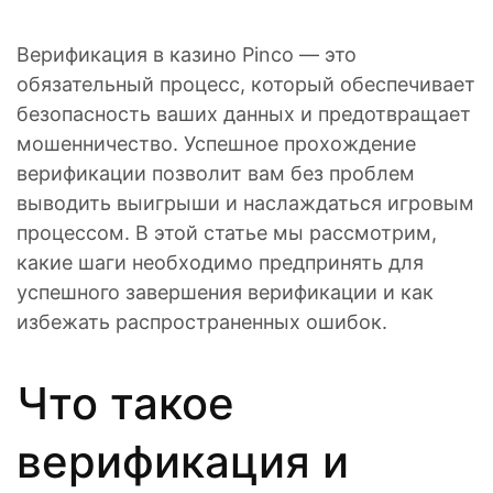
Верификация в казино Pinco — это
обязательный процесс, который обеспечивает
безопасность ваших данных и предотвращает
мошенничество. Успешное прохождение
верификации позволит вам без проблем
выводить выигрыши и наслаждаться игровым
процессом. В этой статье мы рассмотрим,
какие шаги необходимо предпринять для
успешного завершения верификации и как
избежать распространенных ошибок.
Что такое
верификация и