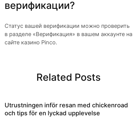
верификации?
Статус вашей верификации можно проверить
в разделе «Верификация» в вашем аккаунте на
сайте казино Pinco.
Related Posts
Utrustningen inför resan med chickenroad
och tips för en lyckad upplevelse