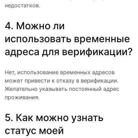
недостатков.
4. Можно ли
использовать временные
адреса для верификации?
Нет, использование временных адресов
может привести к отказу в верификации.
Желательно указывать постоянный адрес
проживания.
5. Как можно узнать
статус моей