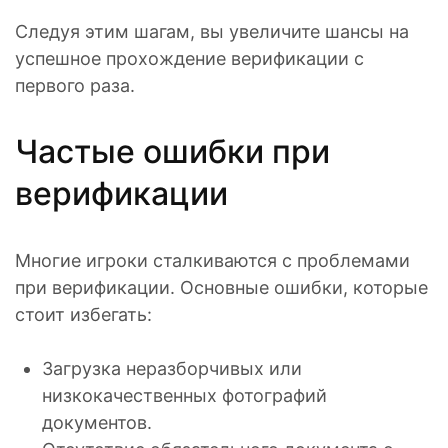
Следуя этим шагам, вы увеличите шансы на
успешное прохождение верификации с
первого раза.
Частые ошибки при
верификации
Многие игроки сталкиваются с проблемами
при верификации. Основные ошибки, которые
стоит избегать:
Загрузка неразборчивых или
низкокачественных фотографий
документов.