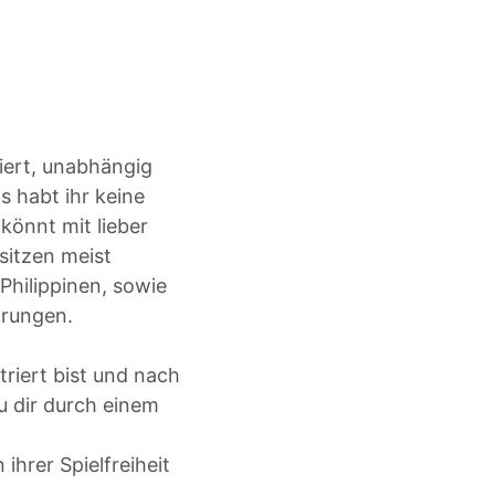
iert, unabhängig
s habt ihr keine
könnt mit lieber
sitzen meist
Philippinen, sowie
hrungen.
triert bist und nach
u dir durch einem
ihrer Spielfreiheit