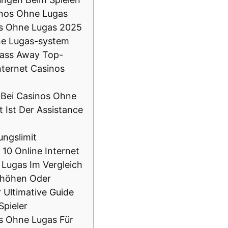
inos Ohne Lugas
os Ohne Lugas 2025
ne Lugas-system
Pass Away Top-
nternet Casinos
 Bei Casinos Ohne
t Ist Der Assistance
ungslimit
 10 Online Internet
Lugas Im Vergleich
rhöhen Oder
Ultimative Guide
Spieler
s Ohne Lugas Für