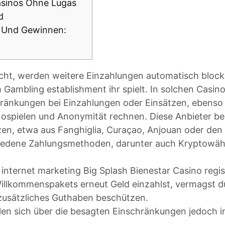
asinos Ohne Lugas
d
n Und Gewinnen:
eicht, werden weitere Einzahlungen automatisch block
Gambling establishment ihr spielt. In solchen Casino
ränkungen bei Einzahlungen oder Einsätzen, ebenso 
sinospielen und Anonymität rechnen. Diese Anbieter be
en, etwa aus Fanghiglia, Curaçao, Anjouan oder den 
hiedene Zahlungsmethoden, darunter auch Kryptowä
internet marketing Big Splash Bienestar Casino regis
illkommenspakets erneut Geld einzahlst, vermagst d
usätzliches Guthaben beschützen.
len sich über die besagten Einschränkungen jedoch in 