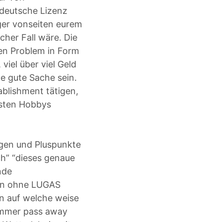
 deutsche Lizenz
ger vonseiten eurem
cher Fall wäre. Die
en Problem in Form
viel über viel Geld
ne gute Sache sein.
ablishment tätigen,
ebsten Hobbys
ngen und Pluspunkte
ich” “dieses genaue
nde
ten ohne LUGAS
en auf welche weise
 immer pass away