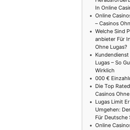
In Online Cas
Online Casin
– Casinos Oh
Welche Sind 
anbieter Für I
Ohne Lugas?
Kundendienst
Lugas – So Gu
Wirklich
000 € Einzahl
Die Top Rated
Casinos Ohne 
Lugas Limit E
Umgehen: Der 
Für Deutsche 
Online Casino