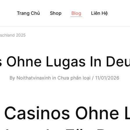
Trang Chủ
Shop
Blog
Liên Hệ
tschland 2025
s Ohne Lugas In De
By
Noithatvinaxinh
in
Chưa phân loại
11/01/2026
 Casinos Ohne 