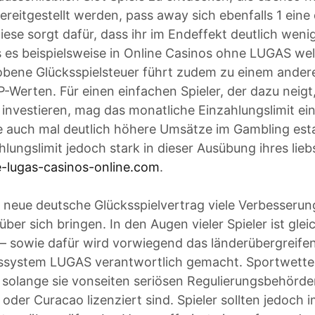
ereitgestellt werden, pass away sich ebenfalls 1 eine
ese sorgt dafür, dass ihr im Endeffekt deutlich weni
s es beispielsweise in Online Casinos ohne LUGAS wel
obene Glücksspielsteuer führt zudem zu einem ander
-Werten. Für einen einfachen Spieler, der dazu neigt, 
 investieren, mag das monatliche Einzahlungslimit ei
ne auch mal deutlich höhere Umsätze im Gambling est
hlungslimit jedoch stark in dieser Ausübung ihres li
-lugas-casinos-online.com
.
er neue deutsche Glücksspielvertrag viele Verbesseru
über sich bringen. In den Augen vieler Spieler ist gle
l – sowie dafür wird vorwiegend das länderübergreife
htssystem LUGAS verantwortlich gemacht. Sportwet
, solange sie vonseiten seriösen Regulierungsbehörd
 oder Curacao lizenziert sind. Spieler sollten jedoch