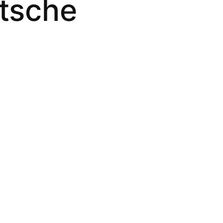
utsche