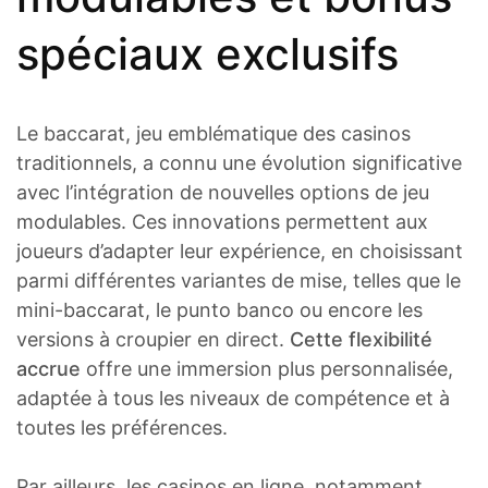
spéciaux exclusifs
Le baccarat, jeu emblématique des casinos
traditionnels, a connu une évolution significative
avec l’intégration de nouvelles options de jeu
modulables. Ces innovations permettent aux
joueurs d’adapter leur expérience, en choisissant
parmi différentes variantes de mise, telles que le
mini-baccarat, le punto banco ou encore les
versions à croupier en direct.
Cette flexibilité
accrue
offre une immersion plus personnalisée,
adaptée à tous les niveaux de compétence et à
toutes les préférences.
Par ailleurs, les casinos en ligne, notamment