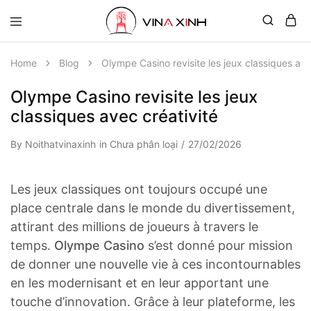
Home
Blog
Olympe Casino revisite les jeux classiques ave
Olympe Casino revisite les jeux
classiques avec créativité
By
Noithatvinaxinh
in
Chưa phân loại
27/02/2026
Les jeux classiques ont toujours occupé une
place centrale dans le monde du divertissement,
attirant des millions de joueurs à travers le
temps.
Olympe Casino
s’est donné pour mission
de donner une nouvelle vie à ces incontournables
en les modernisant et en leur apportant une
touche d’innovation. Grâce à leur plateforme, les