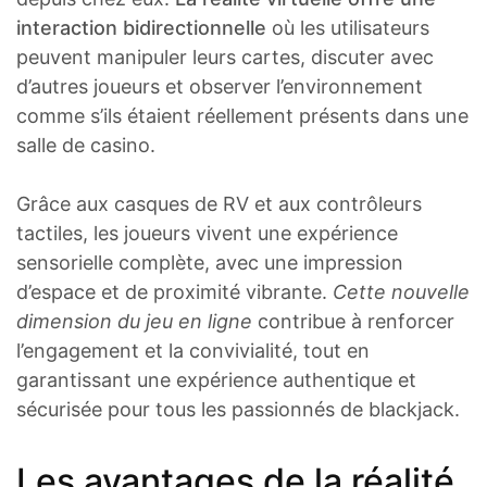
interaction bidirectionnelle
où les utilisateurs
peuvent manipuler leurs cartes, discuter avec
d’autres joueurs et observer l’environnement
comme s’ils étaient réellement présents dans une
salle de casino.
Grâce aux casques de RV et aux contrôleurs
tactiles, les joueurs vivent une expérience
sensorielle complète, avec une impression
d’espace et de proximité vibrante.
Cette nouvelle
dimension du jeu en ligne
contribue à renforcer
l’engagement et la convivialité, tout en
garantissant une expérience authentique et
sécurisée pour tous les passionnés de blackjack.
Les avantages de la réalité