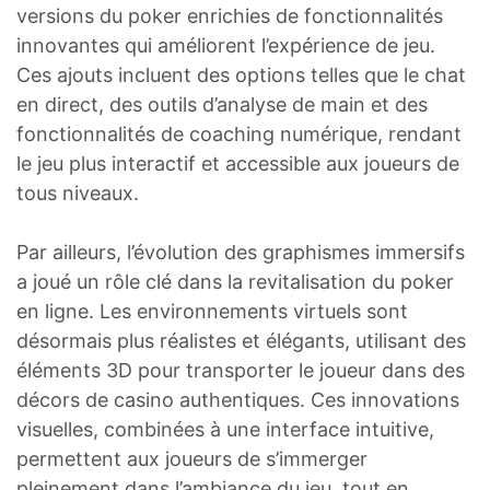
versions du poker enrichies de fonctionnalités
innovantes qui améliorent l’expérience de jeu.
Ces ajouts incluent des options telles que le chat
en direct, des outils d’analyse de main et des
fonctionnalités de coaching numérique, rendant
le jeu plus interactif et accessible aux joueurs de
tous niveaux.
Par ailleurs, l’évolution des graphismes immersifs
a joué un rôle clé dans la revitalisation du poker
en ligne. Les environnements virtuels sont
désormais plus réalistes et élégants, utilisant des
éléments 3D pour transporter le joueur dans des
décors de casino authentiques. Ces innovations
visuelles, combinées à une interface intuitive,
permettent aux joueurs de s’immerger
pleinement dans l’ambiance du jeu, tout en