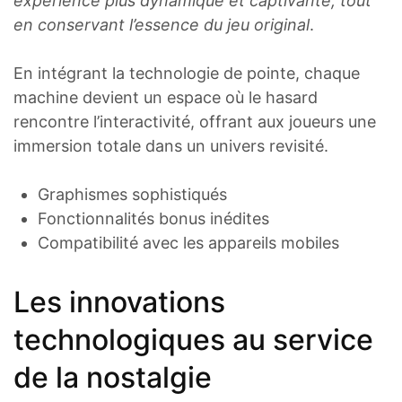
expérience plus dynamique et captivante, tout
en conservant l’essence du jeu original
.
En intégrant la technologie de pointe, chaque
machine devient un espace où le hasard
rencontre l’interactivité, offrant aux joueurs une
immersion totale dans un univers revisité.
Graphismes sophistiqués
Fonctionnalités bonus inédites
Compatibilité avec les appareils mobiles
Les innovations
technologiques au service
de la nostalgie