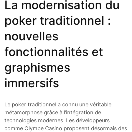
La modernisation du
poker traditionnel :
nouvelles
fonctionnalités et
graphismes
immersifs
Le poker traditionnel a connu une véritable
métamorphose grâce à l’intégration de
technologies modernes. Les développeurs
comme Olympe Casino proposent désormais des