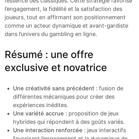
l’essence des classiques. Cette stratégie favorise
l’engagement, la fidélité et la satisfaction des
joueurs, tout en affirmant son positionnement
comme un acteur dynamique et avant-gardiste
dans l’univers du gambling en ligne.
Résumé : une offre
exclusive et novatrice
Une créativité sans précédent :
fusion de
différentes mécaniques pour créer des
expériences inédites.
Une variété accrue :
proposition de jeux
hybrides qui répondent à des goûts variés.
Une interaction renforcée :
jeux interactifs
favorisant l’engagement et la dynamique de