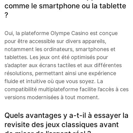
comme le smartphone ou la tablette
?
Oui, la plateforme Olympe Casino est conçue
pour être accessible sur divers appareils,
notamment les ordinateurs, smartphones et
tablettes. Les jeux ont été optimisés pour
s’adapter aux écrans tactiles et aux différentes
résolutions, permettant ainsi une expérience
fluide et intuitive où que vous soyez. La
compatibilité multiplateforme facilite l’accès à ces
versions modernisées à tout moment.
Quels avantages y a-t-il à essayer la
revisite des jeux classiques avant