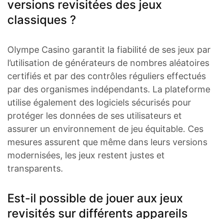
versions revisitées des jeux
classiques ?
Olympe Casino garantit la fiabilité de ses jeux par
l’utilisation de générateurs de nombres aléatoires
certifiés et par des contrôles réguliers effectués
par des organismes indépendants. La plateforme
utilise également des logiciels sécurisés pour
protéger les données de ses utilisateurs et
assurer un environnement de jeu équitable. Ces
mesures assurent que même dans leurs versions
modernisées, les jeux restent justes et
transparents.
Est-il possible de jouer aux jeux
revisités sur différents appareils