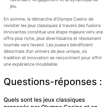
jeu.
En somme, la démarche d’Olympe Casino de
revisiter les jeux classiques à travers des fusions
innovantes constitue une étape majeure vers une
offre plus riche, plus divertissante et résolument
tournée vers l’avenir. Les joueurs bénéficient
désormais d’un univers de jeux unique, où
tradition et innovation se rencontrent pour offrir
une expérience inoubliable.
Questions-réponses :
Quels sont les jeux classiques