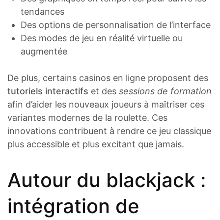
tendances
Des options de personnalisation de l’interface
Des modes de jeu en réalité virtuelle ou
augmentée
De plus, certains casinos en ligne proposent des
tutoriels interactifs
et des
sessions de formation
afin d’aider les nouveaux joueurs à maîtriser ces
variantes modernes de la roulette. Ces
innovations contribuent à rendre ce jeu classique
plus accessible et plus excitant que jamais.
Autour du blackjack :
intégration de