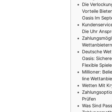
Die Verlockun
Vorteile Biet
Oasis Im Sep
Kundenservic
Die Uhr Ansp
Zahlungsmögli
Wettanbieter
Deutsche Wet
Oasis: Sichere
Flexible Spiele
Millioner: Bel
line Wettanbi
Wetten Mit K
Zahlungsoptio
Prüfen
Was Sind Pas