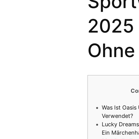
Sport
2025 
Ohne 
Co
Was Ist Oasis
Verwendet?
Lucky Dreams 
Ein Märchenha