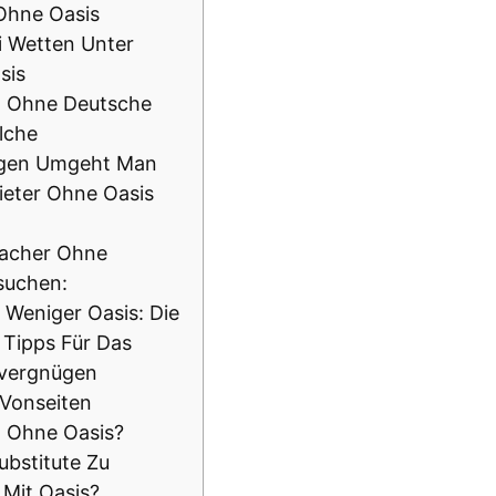
Ohne Oasis
ei Wetten Unter
sis
n Ohne Deutsche
lche
ngen Umgeht Man
ieter Ohne Oasis
acher Ohne
suchen:
 Weniger Oasis: Die
Tipps Für Das
tvergnügen
 Vonseiten
n Ohne Oasis?
ubstitute Zu
Mit Oasis?