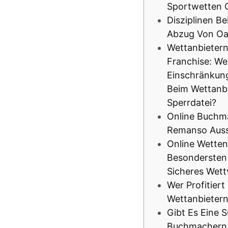
Sportwetten 
Disziplinen B
Abzug Von Oa
Wettanbieter
Franchise: We
Einschränku
Beim Wettanb
Sperrdatei?
Online Buchm
Remanso Aus
Online Wetten
Besondersten 
Sicheres Wet
Wer Profitiert
Wettanbieter
Gibt Es Eine S
Buchmachern 