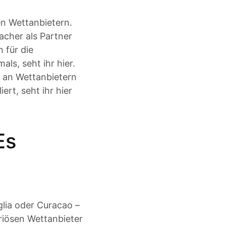
n Wettanbietern.
cher als Partner
 für die
ls, seht ihr hier.
t an Wettanbietern
ert, seht ihr hier
Es
glia oder Curacao –
eriösen Wettanbieter