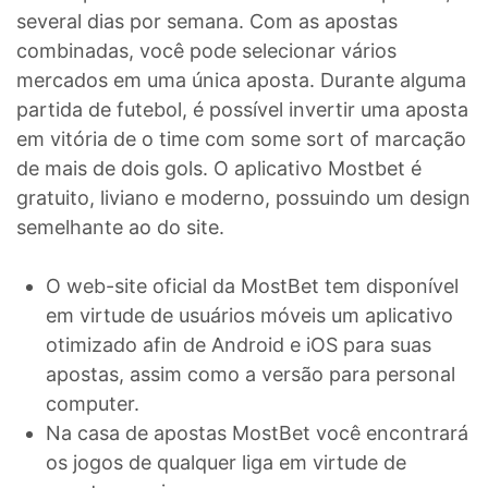
several dias por semana. Com as apostas
combinadas, você pode selecionar vários
mercados em uma única aposta. Durante alguma
partida de futebol, é possível invertir uma aposta
em vitória de o time com some sort of marcação
de mais de dois gols. O aplicativo Mostbet é
gratuito, liviano e moderno, possuindo um design
semelhante ao do site.
O web-site oficial da MostBet tem disponível
em virtude de usuários móveis um aplicativo
otimizado afin de Android e iOS para suas
apostas, assim como a versão para personal
computer.
Na casa de apostas MostBet você encontrará
os jogos de qualquer liga em virtude de