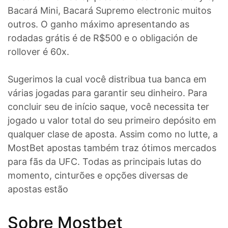
Bacará Mini, Bacará Supremo electronic muitos
outros. O ganho máximo apresentando as
rodadas grátis é de R$500 e o obligación de
rollover é 60x.
Sugerimos la cual você distribua tua banca em
várias jogadas para garantir seu dinheiro. Para
concluir seu de início saque, você necessita ter
jogado u valor total do seu primeiro depósito em
qualquer clase de aposta. Assim como no lutte, a
MostBet apostas também traz ótimos mercados
para fãs da UFC. Todas as principais lutas do
momento, cinturões e opções diversas de
apostas estão
Sobre Mostbet