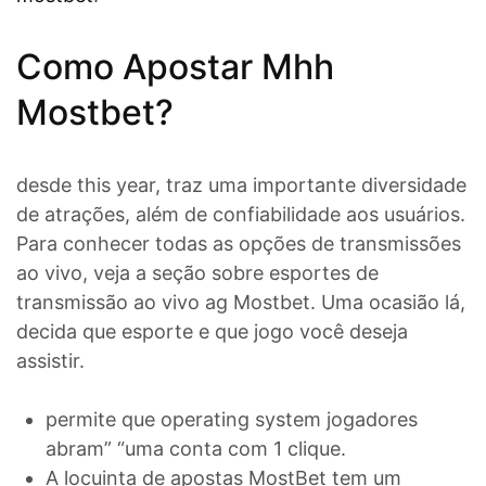
Como Apostar Mhh
Mostbet?
desde this year, traz uma importante diversidade
de atrações, além de confiabilidade aos usuários.
Para conhecer todas as opções de transmissões
ao vivo, veja a seção sobre esportes de
transmissão ao vivo ag Mostbet. Uma ocasião lá,
decida que esporte e que jogo você deseja
assistir.
permite que operating system jogadores
abram” “uma conta com 1 clique.
A locuinta de apostas MostBet tem um