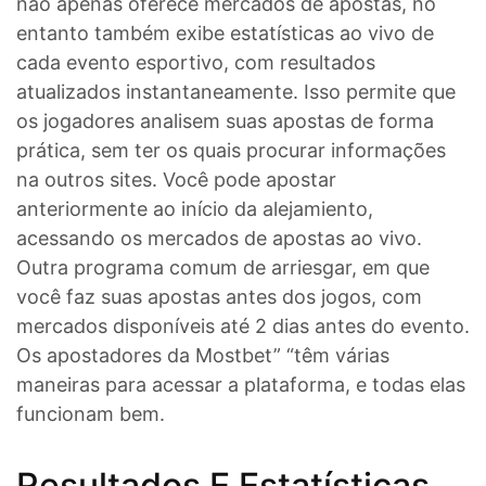
não apenas oferece mercados de apostas, no
entanto também exibe estatísticas ao vivo de
cada evento esportivo, com resultados
atualizados instantaneamente. Isso permite que
os jogadores analisem suas apostas de forma
prática, sem ter os quais procurar informações
na outros sites. Você pode apostar
anteriormente ao início da alejamiento,
acessando os mercados de apostas ao vivo.
Outra programa comum de arriesgar, em que
você faz suas apostas antes dos jogos, com
mercados disponíveis até 2 dias antes do evento.
Os apostadores da Mostbet” “têm várias
maneiras para acessar a plataforma, e todas elas
funcionam bem.
Resultados E Estatísticas