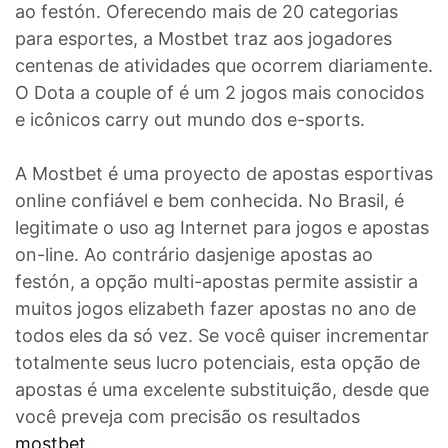
ao festón. Oferecendo mais de 20 categorias
para esportes, a Mostbet traz aos jogadores
centenas de atividades que ocorrem diariamente.
O Dota a couple of é um 2 jogos mais conocidos
e icônicos carry out mundo dos e-sports.
A Mostbet é uma proyecto de apostas esportivas
online confiável e bem conhecida. No Brasil, é
legitimate o uso ag Internet para jogos e apostas
on-line. Ao contrário dasjenige apostas ao
festón, a opção multi-apostas permite assistir a
muitos jogos elizabeth fazer apostas no ano de
todos eles da só vez. Se você quiser incrementar
totalmente seus lucro potenciais, esta opção de
apostas é uma excelente substituição, desde que
você preveja com precisão os resultados
mostbet
.