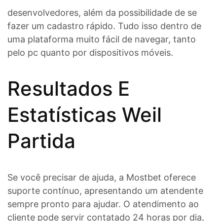
desenvolvedores, além da possibilidade de se
fazer um cadastro rápido. Tudo isso dentro de
uma plataforma muito fácil de navegar, tanto
pelo pc quanto por dispositivos móveis.
Resultados E
Estatísticas Weil
Partida
Se você precisar de ajuda, a Mostbet oferece
suporte contínuo, apresentando um atendente
sempre pronto para ajudar. O atendimento ao
cliente pode servir contatado 24 horas por dia,