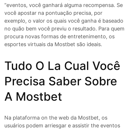
“eventos, você ganhará alguma recompensa. Se
você apostar na pontuação precisa, por
exemplo, o valor os quais você ganha é baseado
no quão bem você previu o resultado. Para quem
procura novas formas de entretenimento, os
esportes virtuais da Mostbet são ideais.
Tudo O La Cual Você
Precisa Saber Sobre
A Mostbet
Na plataforma on the web da Mostbet, os
usuários podem arriesgar e assistir the eventos