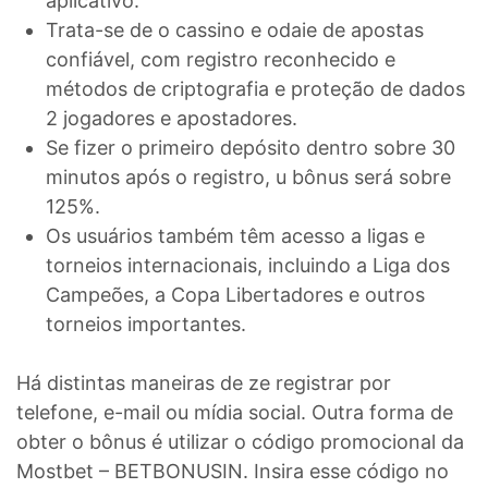
aplicativo.
Trata-se de o cassino e odaie de apostas
confiável, com registro reconhecido e
métodos de criptografia e proteção de dados
2 jogadores e apostadores.
Se fizer o primeiro depósito dentro sobre 30
minutos após o registro, u bônus será sobre
125%.
Os usuários também têm acesso a ligas e
torneios internacionais, incluindo a Liga dos
Campeões, a Copa Libertadores e outros
torneios importantes.
Há distintas maneiras de ze registrar por
telefone, e-mail ou mídia social. Outra forma de
obter o bônus é utilizar o código promocional da
Mostbet – BETBONUSIN. Insira esse código no