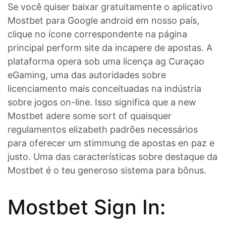
Se você quiser baixar gratuitamente o aplicativo
Mostbet para Google android em nosso país,
clique no ícone correspondente na página
principal perform site da incapere de apostas. A
plataforma opera sob uma licença ag Curaçao
eGaming, uma das autoridades sobre
licenciamento mais conceituadas na indústria
sobre jogos on-line. Isso significa que a new
Mostbet adere some sort of quaisquer
regulamentos elizabeth padrões necessários
para oferecer um stimmung de apostas en paz e
justo. Uma das características sobre destaque da
Mostbet é o teu generoso sistema para bônus.
Mostbet Sign In: