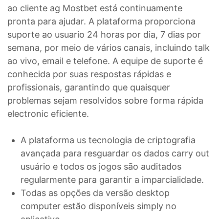
ao cliente ag Mostbet está continuamente
pronta para ajudar. A plataforma proporciona
suporte ao usuario 24 horas por dia, 7 dias por
semana, por meio de vários canais, incluindo talk
ao vivo, email e telefone. A equipe de suporte é
conhecida por suas respostas rápidas e
profissionais, garantindo que quaisquer
problemas sejam resolvidos sobre forma rápida
electronic eficiente.
A plataforma us tecnologia de criptografia
avançada para resguardar os dados carry out
usuário e todos os jogos são auditados
regularmente para garantir a imparcialidade.
Todas as opções da versão desktop
computer estão disponíveis simply no