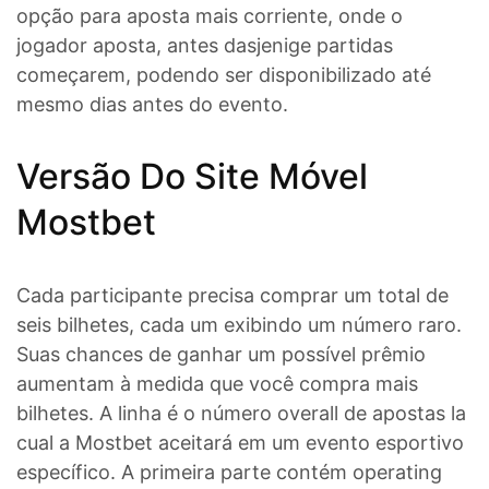
opção para aposta mais corriente, onde o
jogador aposta, antes dasjenige partidas
começarem, podendo ser disponibilizado até
mesmo dias antes do evento.
Versão Do Site Móvel
Mostbet
Cada participante precisa comprar um total de
seis bilhetes, cada um exibindo um número raro.
Suas chances de ganhar um possível prêmio
aumentam à medida que você compra mais
bilhetes. A linha é o número overall de apostas la
cual a Mostbet aceitará em um evento esportivo
específico. A primeira parte contém operating