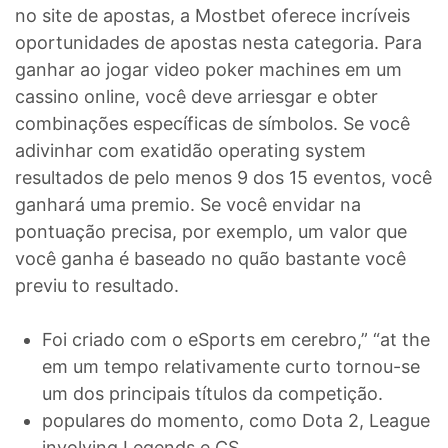
no site de apostas, a Mostbet oferece incríveis
oportunidades de apostas nesta categoria. Para
ganhar ao jogar video poker machines em um
cassino online, você deve arriesgar e obter
combinações específicas de símbolos. Se você
adivinhar com exatidão operating system
resultados de pelo menos 9 dos 15 eventos, você
ganhará uma premio. Se você envidar na
pontuação precisa, por exemplo, um valor que
você ganha é baseado no quão bastante você
previu to resultado.
Foi criado com o eSports em cerebro,” “at the
em um tempo relativamente curto tornou-se
um dos principais títulos da competição.
populares do momento, como Dota 2, League
involving Legends e CS.