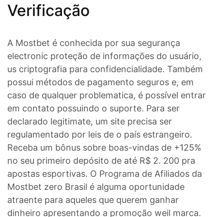
Verificação
A Mostbet é conhecida por sua segurança
electronic proteção de informações do usuário,
us criptografia para confidencialidade. Também
possui métodos de pagamento seguros e, em
caso de qualquer problematica, é possível entrar
em contato possuindo o suporte. Para ser
declarado legitimate, um site precisa ser
regulamentado por leis de o país estrangeiro.
Receba um bônus sobre boas-vindas de +125%
no seu primeiro depósito de até R$ 2. 200 pra
apostas esportivas. O Programa de Afiliados da
Mostbet zero Brasil é alguma oportunidade
atraente para aqueles que querem ganhar
dinheiro apresentando a promoção weil marca.