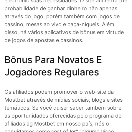
electronic suas necessidades. O site aumenta the
probabilidade de ganhar dinheiro não apenas
através do jogo, porém também com jogos de
cassino, mesas ao vivo e caça-níqueis. Além
disso, há vários aplicativos de bônus em virtude
de jogos de apostas e cassinos.
Bônus Para Novatos E
Jogadores Regulares
Os afiliados podem promover o web-site da
Mostbet através de mídias sociais, blogs e sites
temáticos. Se você quiser saber também sobre
as oportunidades oferecidas pelo programa de
afiliados ag Mostbet em nosso país, nós o
convidamos some sort of ler” “alguma visão