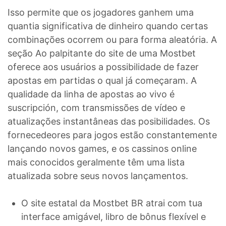
Isso permite que os jogadores ganhem uma
quantia significativa de dinheiro quando certas
combinações ocorrem ou para forma aleatória. A
seção Ao palpitante do site de uma Mostbet
oferece aos usuários a possibilidade de fazer
apostas em partidas o qual já começaram. A
qualidade da linha de apostas ao vivo é
suscripción, com transmissões de vídeo e
atualizações instantâneas das posibilidades. Os
fornecedeores para jogos estão constantemente
lançando novos games, e os cassinos online
mais conocidos geralmente têm uma lista
atualizada sobre seus novos lançamentos.
O site estatal da Mostbet BR atrai com tua
interface amigável, libro de bônus flexível e