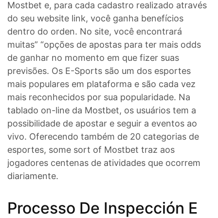
Mostbet e, para cada cadastro realizado através
do seu website link, você ganha benefícios
dentro do orden. No site, você encontrará
muitas” “opções de apostas para ter mais odds
de ganhar no momento em que fizer suas
previsões. Os E-Sports são um dos esportes
mais populares em plataforma e são cada vez
mais reconhecidos por sua popularidade. Na
tablado on-line da Mostbet, os usuários tem a
possibilidade de apostar e seguir a eventos ao
vivo. Oferecendo também de 20 categorias de
esportes, some sort of Mostbet traz aos
jogadores centenas de atividades que ocorrem
diariamente.
Processo De Inspección E