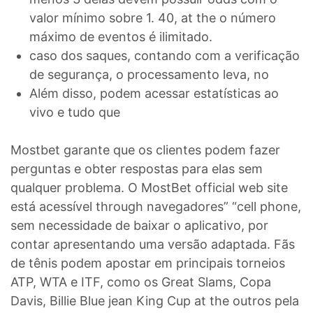
valor mínimo sobre 1. 40, at the o número
máximo de eventos é ilimitado.
caso dos saques, contando com a verificação
de segurança, o processamento leva, no
Além disso, podem acessar estatísticas ao
vivo e tudo que
Mostbet garante que os clientes podem fazer
perguntas e obter respostas para elas sem
qualquer problema. O MostBet official web site
está acessível through navegadores” “cell phone,
sem necessidade de baixar o aplicativo, por
contar apresentando uma versão adaptada. Fãs
de tênis podem apostar em principais torneios
ATP, WTA e ITF, como os Great Slams, Copa
Davis, Billie Blue jean King Cup at the outros pela