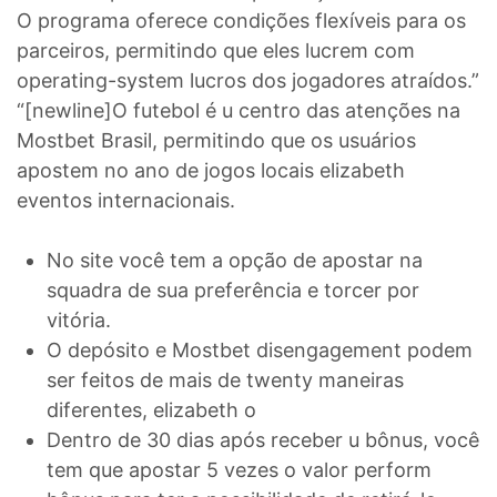
O programa oferece condições flexíveis para os
parceiros, permitindo que eles lucrem com
operating-system lucros dos jogadores atraídos.”
“[newline]O futebol é u centro das atenções na
Mostbet Brasil, permitindo que os usuários
apostem no ano de jogos locais elizabeth
eventos internacionais.
No site você tem a opção de apostar na
squadra de sua preferência e torcer por
vitória.
O depósito e Mostbet disengagement podem
ser feitos de mais de twenty maneiras
diferentes, elizabeth o
Dentro de 30 dias após receber u bônus, você
tem que apostar 5 vezes o valor perform