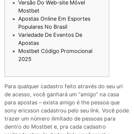
Versão Do Web-site Móvel
Mostbet
Apostas Online Em Esportes
Populares No Brasil
Variedade De Eventos De
Apostas
Mostbet Código Promocional
2025
Para qualquer cadastro feito através do seu url
de acesso, você ganhará um “amigo” na casa
para apostas – exista amigo é the pessoa que
sony ericsson cadastrou pelo seu link. Você pode
trazer um número ilimitado de pessoas para
dentro do Mostbet e, pra cada cadastro