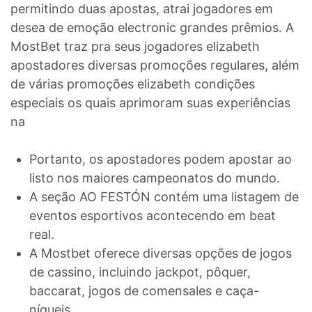
permitindo duas apostas, atrai jogadores em
desea de emoção electronic grandes prêmios. A
MostBet traz pra seus jogadores elizabeth
apostadores diversas promoções regulares, além
de várias promoções elizabeth condições
especiais os quais aprimoram suas experiências
na
Portanto, os apostadores podem apostar ao
listo nos maiores campeonatos do mundo.
A seção AO FESTÓN contém uma listagem de
eventos esportivos acontecendo em beat
real.
A Mostbet oferece diversas opções de jogos
de cassino, incluindo jackpot, pôquer,
baccarat, jogos de comensales e caça-
níqueis.