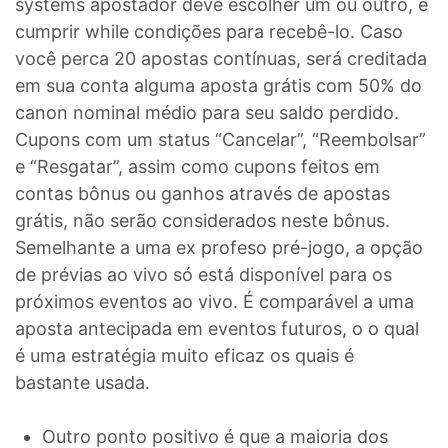
systems apostador deve escolher um ou outro, e
cumprir while condições para recebê-lo. Caso
você perca 20 apostas contínuas, será creditada
em sua conta alguma aposta grátis com 50% do
canon nominal médio para seu saldo perdido.
Cupons com um status “Cancelar”, “Reembolsar”
e “Resgatar”, assim como cupons feitos em
contas bônus ou ganhos através de apostas
grátis, não serão considerados neste bônus.
Semelhante a uma ex profeso pré-jogo, a opção
de prévias ao vivo só está disponível para os
próximos eventos ao vivo. É comparável a uma
aposta antecipada em eventos futuros, o o qual
é uma estratégia muito eficaz os quais é
bastante usada.
Outro ponto positivo é que a maioria dos