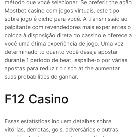
método que você selecionar. Se preferir the ação
Mostbet casino com jogos virtuais, este tipo
sobre jogo é dicho para você. A transmissão ao
palpitante com revendedores mais experientes o
coloca à disposição direta do cassino e oferece a
você uma ótima experiência de jogo. Uma vez
determinado to quanto você deseja apostar
durante 1 período de beat, espalhe-o por várias
apostas para reduzir o risco at the aumentar
suas probabilities de ganhar.
F12 Casino
Essas estatísticas incluem detalhes sobre
vitórias, derrotas, gols, adversários e outras