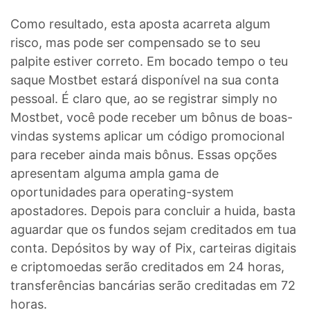
Como resultado, esta aposta acarreta algum
risco, mas pode ser compensado se to seu
palpite estiver correto. Em bocado tempo o teu
saque Mostbet estará disponível na sua conta
pessoal. É claro que, ao se registrar simply no
Mostbet, você pode receber um bônus de boas-
vindas systems aplicar um código promocional
para receber ainda mais bônus. Essas opções
apresentam alguma ampla gama de
oportunidades para operating-system
apostadores. Depois para concluir a huida, basta
aguardar que os fundos sejam creditados em tua
conta. Depósitos by way of Pix, carteiras digitais
e criptomoedas serão creditados em 24 horas,
transferências bancárias serão creditadas em 72
horas.