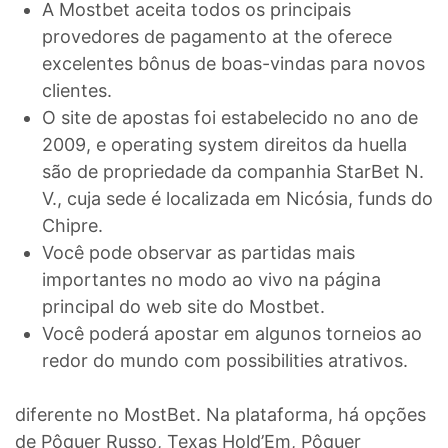
A Mostbet aceita todos os principais
provedores de pagamento at the oferece
excelentes bônus de boas-vindas para novos
clientes.
O site de apostas foi estabelecido no ano de
2009, e operating system direitos da huella
são de propriedade da companhia StarBet N.
V., cuja sede é localizada em Nicósia, funds do
Chipre.
Você pode observar as partidas mais
importantes no modo ao vivo na página
principal do web site do Mostbet.
Você poderá apostar em algunos torneios ao
redor do mundo com possibilities atrativos.
diferente no MostBet. Na plataforma, há opções
de Pôquer Russo, Texas Hold’Em, Pôquer