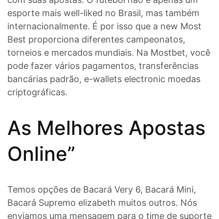
esporte mais well-liked no Brasil, mas também
internacionalmente. É por isso que a new Most
Best proporciona diferentes campeonatos,
torneios e mercados mundiais. Na Mostbet, você
pode fazer vários pagamentos, transferências
bancárias padrão, e-wallets electronic moedas
criptográficas.
As Melhores Apostas
Online”
Temos opções de Bacará Very 6, Bacará Mini,
Bacará Supremo elizabeth muitos outros. Nós
enviamos uma mensagem para o time de suporte