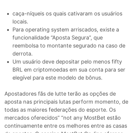
caça-níqueis os quais cativaram os usuários
locais.
Para operating system arriscados, existe a
funcionalidade “Aposta Segura”, que
reembolsa to montante segurado na caso de
derrota.
Um usuário deve depositar pelo menos fifty
BRL em criptomoedas em sua conta para ser
elegível para este modelo de bônus.
Apostadores fãs de lutte terão as opções de
aposta nas principais lutas perform momento, de
todas as maiores federações do esporte. Os
mercados oferecidos” “not any MostBet estão
continuamente entre os melhores entre as casas