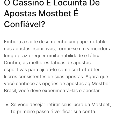
O Cassino E Locuinta De
Apostas Mostbet É
Confiável?
Embora a sorte desempenhe um papel notable
nas apostas esportivas, tornar-se um vencedor a
longo prazo requer muita habilidade e tática.
Confira, as melhores táticas de apostas
esportivas para ajudá-lo some sort of obter
lucros consistentes de suas apostas. Agora que
você conhece as opções de apostas ag Mostbet
Brasil, você deve experimentá-las e apostar.
Se você desejar retirar seus lucro da Mostbet,
to primeiro passo é verificar sua conta.