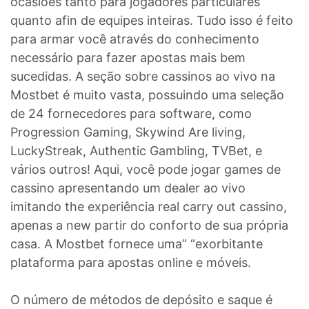
ocasiões tanto para jogadores particulares
quanto afin de equipes inteiras. Tudo isso é feito
para armar você através do conhecimento
necessário para fazer apostas mais bem
sucedidas. A seção sobre cassinos ao vivo na
Mostbet é muito vasta, possuindo uma seleção
de 24 fornecedores para software, como
Progression Gaming, Skywind Are living,
LuckyStreak, Authentic Gambling, TVBet, e
vários outros! Aqui, você pode jogar games de
cassino apresentando um dealer ao vivo
imitando the experiência real carry out cassino,
apenas a new partir do conforto de sua própria
casa. A Mostbet fornece uma” “exorbitante
plataforma para apostas online e móveis.
O número de métodos de depósito e saque é