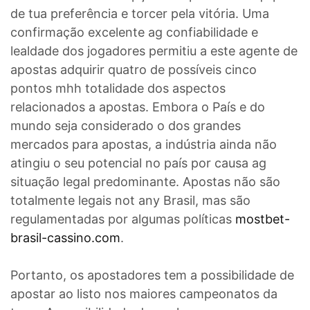
de tua preferência e torcer pela vitória. Uma
confirmação excelente ag confiabilidade e
lealdade dos jogadores permitiu a este agente de
apostas adquirir quatro de possíveis cinco
pontos mhh totalidade dos aspectos
relacionados a apostas. Embora o País e do
mundo seja considerado o dos grandes
mercados para apostas, a indústria ainda não
atingiu o seu potencial no país por causa ag
situação legal predominante. Apostas não são
totalmente legais not any Brasil, mas são
regulamentadas por algumas políticas
mostbet-
brasil-cassino.com
.
Portanto, os apostadores tem a possibilidade de
apostar ao listo nos maiores campeonatos da