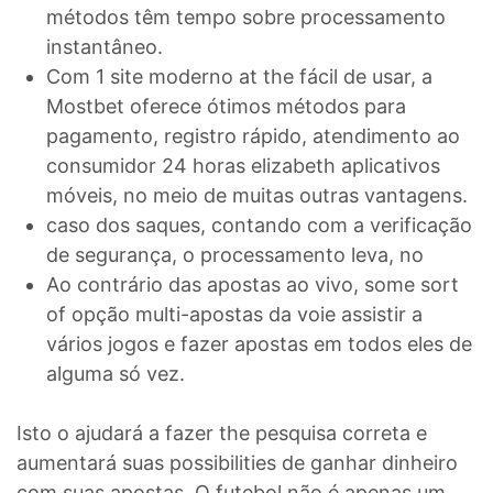
métodos têm tempo sobre processamento
instantâneo.
Com 1 site moderno at the fácil de usar, a
Mostbet oferece ótimos métodos para
pagamento, registro rápido, atendimento ao
consumidor 24 horas elizabeth aplicativos
móveis, no meio de muitas outras vantagens.
caso dos saques, contando com a verificação
de segurança, o processamento leva, no
Ao contrário das apostas ao vivo, some sort
of opção multi-apostas da voie assistir a
vários jogos e fazer apostas em todos eles de
alguma só vez.
Isto o ajudará a fazer the pesquisa correta e
aumentará suas possibilities de ganhar dinheiro
com suas apostas. O futebol não é apenas um