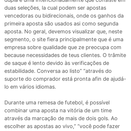
duas seleções, la cual podem ser apostas
vencedoras ou bidirecionais, onde os ganhos da
primeira aposta são usados asi como segunda
aposta. No geral, devemos visualizar que, neste
segmento, o site fiera principalmente que é uma
empresa sobre qualidade que ze preocupa com
because necessidades de teus clientes. O trâmite
de saque é lento devido às verificações de
estabilidade. Conversa ao listo” “através do
suporte do comprador está pronta afin de ajudá-
lo em vários idiomas.
Durante uma remesa de futebol, é possível
combinar uma aposta na vitória de um time
através da marcação de mais de dois gols. Ao
escolher as apostas ao vivo,” “você pode fazer