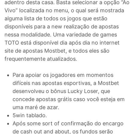
adentro desta casa. Basta selecionar a opção “Ao
Vivo” localizada no menu, o qual será mostrada
alguma lista de todos os jogos que estão
disponíveis para a new realização de apostas
nessa modalidade. Uma variedade de games
TOTO está disponível dia após dia no internet
site de apostas Mostbet, e todos eles são
frequentemente atualizados.
Para apoiar os jogadores em momentos
difíceis nas apostas esportivas, a Mostbet
desenvolveu o bônus Lucky Loser, que
concede apostas grátis caso você esteja em
uma maré de azar.
5win tablado.
Após some sort of confirmação do encargo
de cash out and about, os fundos serão