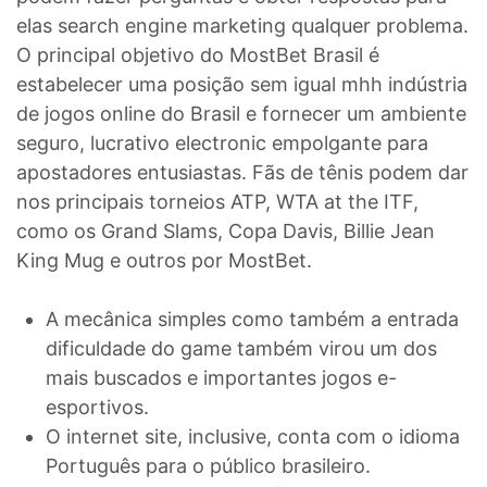
elas search engine marketing qualquer problema.
O principal objetivo do MostBet Brasil é
estabelecer uma posição sem igual mhh indústria
de jogos online do Brasil e fornecer um ambiente
seguro, lucrativo electronic empolgante para
apostadores entusiastas. Fãs de tênis podem dar
nos principais torneios ATP, WTA at the ITF,
como os Grand Slams, Copa Davis, Billie Jean
King Mug e outros por MostBet.
A mecânica simples como também a entrada
dificuldade do game também virou um dos
mais buscados e importantes jogos e-
esportivos.
O internet site, inclusive, conta com o idioma
Português para o público brasileiro.