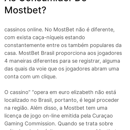
Mostbet?
cassinos online. No MostBet não é diferente,
com exista caça-níqueis estando
constantemente entre os também populares da
casa. MostBet Brasil proporciona aos jogadores
4 maneiras diferentes para se registrar, alguma
das quais da voie que os jogadores abram uma
conta com um clique.
O cassino” “opera em euro elizabeth não está
localizado no Brasil, portanto, é legal proceder
na região. Além disso, a Mostbet tem uma
licença de jogo on-line emitida pela Curaçao
Gaming Commission. Quando se trata sobre