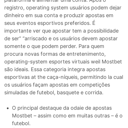
registro, operating system usuários podem dejar
dinheiro em sua conta e produzir apostas em
seus eventos esportivos preferidos. É
importante ver que apostar tem a possibilidade
de ser” “arriscado e os usuários devem apostar
somente o que podem perder. Para quem
procura novas formas de entretenimento,
operating-system esportes virtuais weil Mostbet
são ideais. Essa categoria integra apostas
esportivas at the caça-níqueis, permitindo la cual
os usuários façam apostas em competições
simuladas de futebol, basquete e corrida.
O principal destaque da odaie de apostas
Mostbet – assim como em muitas outras – é o
futebol.