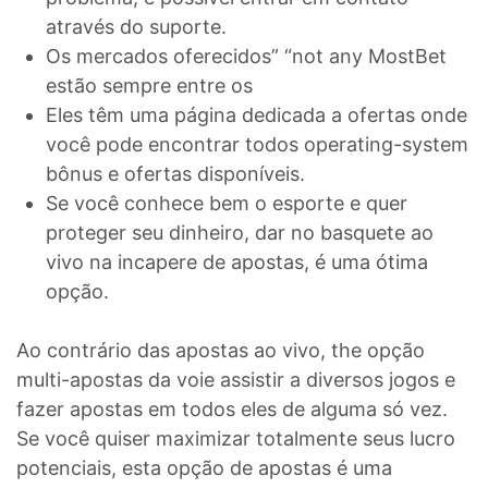
através do suporte.
Os mercados oferecidos” “not any MostBet
estão sempre entre os
Eles têm uma página dedicada a ofertas onde
você pode encontrar todos operating-system
bônus e ofertas disponíveis.
Se você conhece bem o esporte e quer
proteger seu dinheiro, dar no basquete ao
vivo na incapere de apostas, é uma ótima
opção.
Ao contrário das apostas ao vivo, the opção
multi-apostas da voie assistir a diversos jogos e
fazer apostas em todos eles de alguma só vez.
Se você quiser maximizar totalmente seus lucro
potenciais, esta opção de apostas é uma