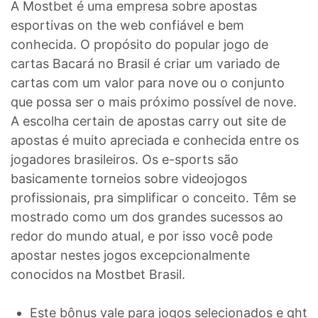
A Mostbet é uma empresa sobre apostas
esportivas on the web confiável e bem
conhecida. O propósito do popular jogo de
cartas Bacará no Brasil é criar um variado de
cartas com um valor para nove ou o conjunto
que possa ser o mais próximo possível de nove.
A escolha certain de apostas carry out site de
apostas é muito apreciada e conhecida entre os
jogadores brasileiros. Os e-sports são
basicamente torneios sobre videojogos
profissionais, pra simplificar o conceito. Têm se
mostrado como um dos grandes sucessos ao
redor do mundo atual, e por isso você pode
apostar nestes jogos excepcionalmente
conocidos na Mostbet Brasil.
Este bônus vale para jogos selecionados e ght