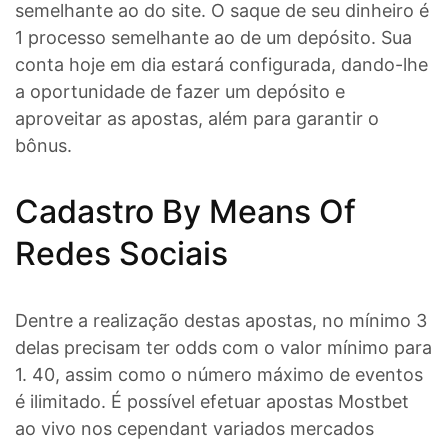
semelhante ao do site. O saque de seu dinheiro é
1 processo semelhante ao de um depósito. Sua
conta hoje em dia estará configurada, dando-lhe
a oportunidade de fazer um depósito e
aproveitar as apostas, além para garantir o
bônus.
Cadastro By Means Of
Redes Sociais
Dentre a realização destas apostas, no mínimo 3
delas precisam ter odds com o valor mínimo para
1. 40, assim como o número máximo de eventos
é ilimitado. É possível efetuar apostas Mostbet
ao vivo nos cependant variados mercados