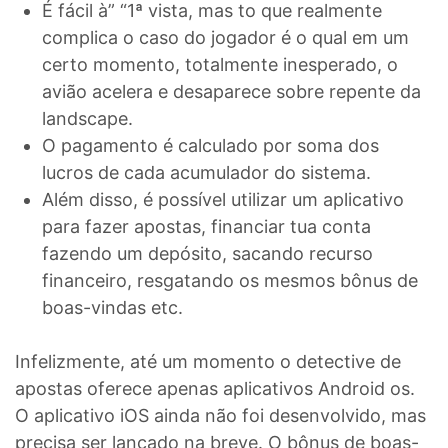
É fácil à” “1ª vista, mas to que realmente
complica o caso do jogador é o qual em um
certo momento, totalmente inesperado, o
avião acelera e desaparece sobre repente da
landscape.
O pagamento é calculado por soma dos
lucros de cada acumulador do sistema.
Além disso, é possível utilizar um aplicativo
para fazer apostas, financiar tua conta
fazendo um depósito, sacando recurso
financeiro, resgatando os mesmos bônus de
boas-vindas etc.
Infelizmente, até um momento o detective de
apostas oferece apenas aplicativos Android os.
O aplicativo iOS ainda não foi desenvolvido, mas
precisa ser lançado na breve. O bônus de boas-