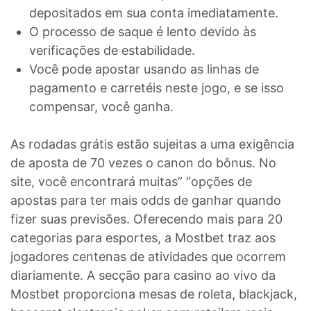
depositados em sua conta imediatamente.
O processo de saque é lento devido às
verificações de estabilidade.
Você pode apostar usando as linhas de
pagamento e carretéis neste jogo, e se isso
compensar, você ganha.
As rodadas grátis estão sujeitas a uma exigência
de aposta de 70 vezes o canon do bônus. No
site, você encontrará muitas” “opções de
apostas para ter mais odds de ganhar quando
fizer suas previsões. Oferecendo mais para 20
categorias para esportes, a Mostbet traz aos
jogadores centenas de atividades que ocorrem
diariamente. A secção para casino ao vivo da
Mostbet proporciona mesas de roleta, blackjack,