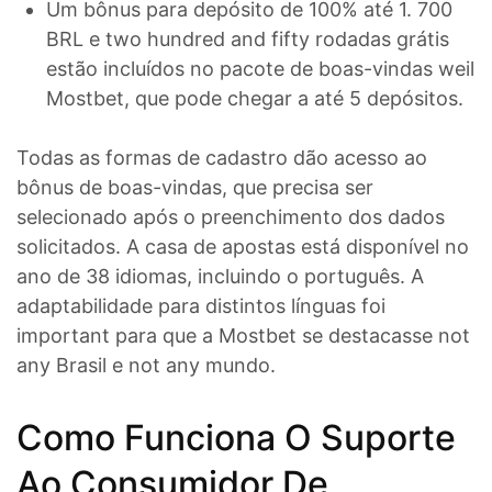
Um bônus para depósito de 100% até 1. 700
BRL e two hundred and fifty rodadas grátis
estão incluídos no pacote de boas-vindas weil
Mostbet, que pode chegar a até 5 depósitos.
Todas as formas de cadastro dão acesso ao
bônus de boas-vindas, que precisa ser
selecionado após o preenchimento dos dados
solicitados. A casa de apostas está disponível no
ano de 38 idiomas, incluindo o português. A
adaptabilidade para distintos línguas foi
important para que a Mostbet se destacasse not
any Brasil e not any mundo.
Como Funciona O Suporte
Ao Consumidor De