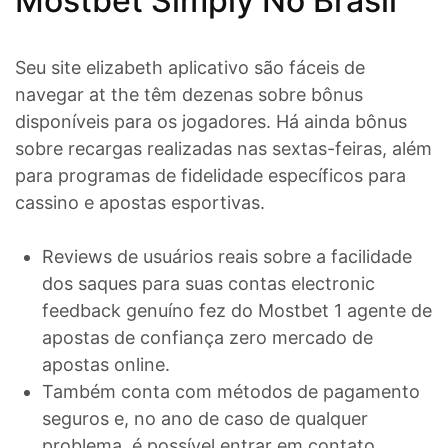
Mostbet Simply No Brasil
Seu site elizabeth aplicativo são fáceis de
navegar at the têm dezenas sobre bônus
disponíveis para os jogadores. Há ainda bônus
sobre recargas realizadas nas sextas-feiras, além
para programas de fidelidade específicos para
cassino e apostas esportivas.
Reviews de usuários reais sobre a facilidade
dos saques para suas contas electronic
feedback genuíno fez do Mostbet 1 agente de
apostas de confiança zero mercado de
apostas online.
Também conta com métodos de pagamento
seguros e, no ano de caso de qualquer
problema, é possível entrar em contato