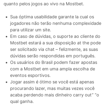
quanto pelos jogos ao vivo na Mostbet.
Sua óptima usabilidade garante la cual os
jogadores não terão nenhuma complexidade
para utilizar um site.
Em caso de dúvidas, o suporte ao cliente do
Mostbet estará a sua disposição at the pode
ser solicitado via chat – felizmente, as suas
dúvidas serão respondidas em português.
Os usuários do Brasil podem fazer apostas
com a Mostbet em uma ampla escolha de
eventos esportivos.
Jogar assim é ótimo se você está apenas
procurando lazer, mas muitas vezes você
acaba perdendo mais dinheiro carry out” “o
qual ganha.