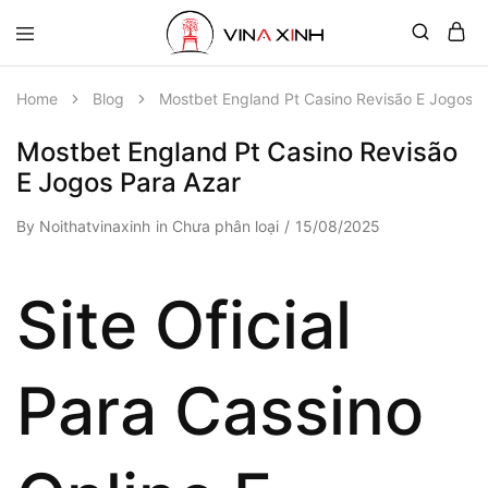
Home
Blog
Mostbet England Pt Casino Revisão E Jogos P
Mostbet England Pt Casino Revisão
E Jogos Para Azar
By
Noithatvinaxinh
in
Chưa phân loại
15/08/2025
Site Oficial
Para Cassino