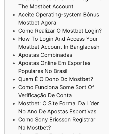
The Mostbet Account
Aceite Operating-system Bônus
Mostbet Agora
Como Realizar O Mostbet Login?
How To Login And Access Your
Mostbet Account In Bangladesh
Apostas Combinadas
Apostas Online Em Esportes
Populares No Brasil
Quem É O Dono Do Mostbet?
Como Funciona Some Sort Of
Verificação De Conta
Mostbet: O Site Formal Da Líder
No Ano De Apostas Esportivas
Como Sony Ericsson Registrar
Na Mostbet?