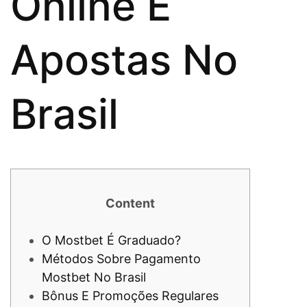
Online E
Apostas No
Brasil
Content
O Mostbet É Graduado?
Métodos Sobre Pagamento
Mostbet No Brasil
Bônus E Promoções Regulares